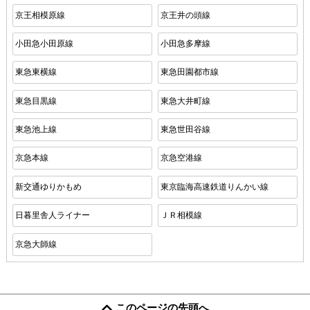
京王相模原線
京王井の頭線
小田急小田原線
小田急多摩線
東急東横線
東急田園都市線
東急目黒線
東急大井町線
東急池上線
東急世田谷線
京急本線
京急空港線
新交通ゆりかもめ
東京臨海高速鉄道りんかい線
日暮里舎人ライナー
ＪＲ相模線
京急大師線
このページの先頭へ