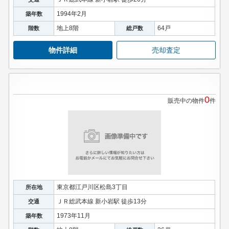
1994年2月
築年数
地上8階
64戸
階数
総戸数
物件詳細
売却査定
0
販売中の物件
件
東京都江戸川区松島3丁目
所在地
ＪＲ総武本線 新小岩駅 徒歩13分
交通
1973年11月
築年数