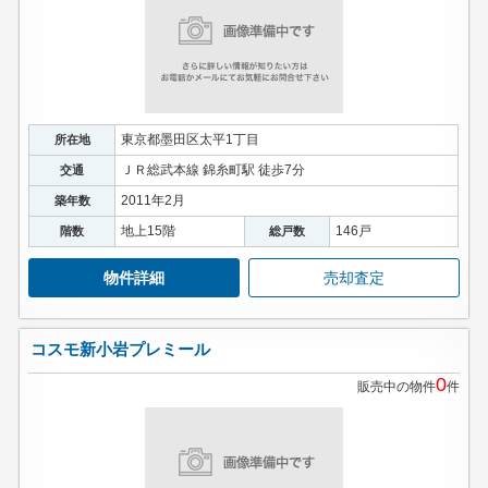
東京都墨田区太平1丁目
所在地
ＪＲ総武本線 錦糸町駅 徒歩7分
交通
2011年2月
築年数
地上15階
146戸
階数
総戸数
物件詳細
売却査定
コスモ新小岩プレミール
0
販売中の物件
件