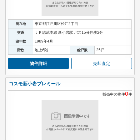
東京都江戸川区松江2丁目
所在地
ＪＲ総武本線 新小岩駅 バス15分停歩2分
交通
1989年4月
築年数
地上6階
25戸
階数
総戸数
物件詳細
売却査定
コスモ新小岩プレミール
0
販売中の物件
件