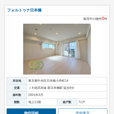
フォルトゥナ日本橋
0
販売中の物件
件
東京都中央区日本橋小舟町14
所在地
ＪＲ総武本線 新日本橋駅 徒歩6分
交通
2001年3月
築年数
地上11階
71戸
階数
総戸数
物件詳細
売却査定