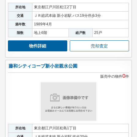
東京都江戸川区松江2丁目
所在地
ＪＲ総武本線 新小岩駅 バス19分停歩3分
交通
1989年4月
築年数
地上6階
25戸
階数
総戸数
物件詳細
売却査定
藤和シティコープ新小岩親水公園
0
販売中の物件
件
東京都江戸川区松島1丁目
所在地
ＪＲ総武本線 新小岩駅 徒歩20分
交通