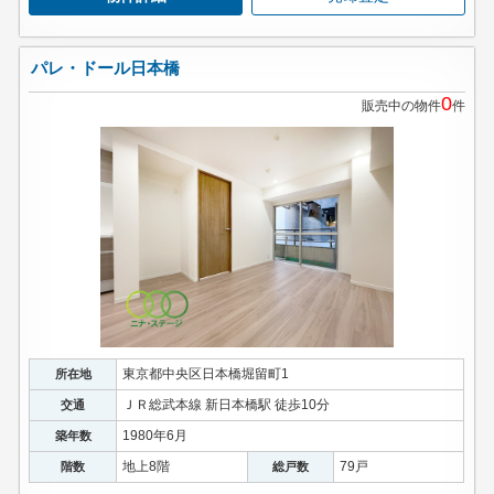
パレ・ドール日本橋
0
販売中の物件
件
東京都中央区日本橋堀留町1
所在地
ＪＲ総武本線 新日本橋駅 徒歩10分
交通
1980年6月
築年数
地上8階
79戸
階数
総戸数