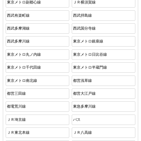
東京メトロ副都心線
ＪＲ横須賀線
西武有楽町線
西武拝島線
西武多摩湖線
西武国分寺線
西武多摩川線
東京メトロ銀座線
東京メトロ丸ノ内線
東京メトロ日比谷線
東京メトロ千代田線
東京メトロ半蔵門線
東京メトロ南北線
都営浅草線
都営三田線
都営大江戸線
都電荒川線
東急多摩川線
ＪＲ埼京線
バス
ＪＲ東北本線
ＪＲ八高線