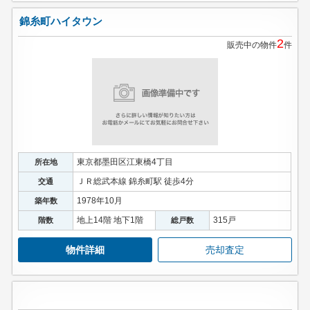
錦糸町ハイタウン
2
販売中の物件
件
東京都墨田区江東橋4丁目
所在地
ＪＲ総武本線 錦糸町駅 徒歩4分
交通
1978年10月
築年数
地上14階 地下1階
315戸
階数
総戸数
物件詳細
売却査定