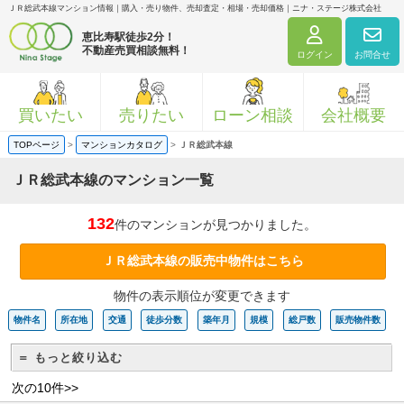
ＪＲ総武本線マンション情報｜購入・売り物件、売却査定・相場・売却価格｜ニナ・ステージ株式会社
恵比寿駅徒歩2分！
不動産売買相談無料！
ログイン
お問合せ
買いたい
売りたい
ローン相談
会社概要
TOPページ
>
マンションカタログ
>
ＪＲ総武本線
ＪＲ総武本線のマンション一覧
132
件のマンションが見つかりました。
ＪＲ総武本線の販売中物件はこちら
物件の表示順位が変更できます
物件名
所在地
交通
徒歩分数
築年月
規模
総戸数
販売物件数
＝ もっと絞り込む
次の10件>>