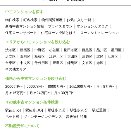
中古マンションを探す
物件検索
町名検索
物件閲覧履歴
お気に入り一覧
新着中古マンション情報
プライスダウン
マンションカタログ
住宅ローンサポート
住宅ローン控除とは？
ローンシミュレーション
エリアから中古マンションを絞り込む
渋谷区
新宿区
中野区
杉並区
世田谷区
目黒区
品川区
墨田区
足立区
荒川区
板橋区
江戸川区
大田区
葛飾区
北区
江東区
台東区
中央区
千代田区
豊島区
練馬区
文京区
港区
その他エリア
価格から中古マンションを絞り込む
2000万円~
5000万円~
8000万円~
1億1000万円~
月々8万円~
月々15万円~
月々24万円~
月々30万円~
その他中古マンション条件検索
駅徒歩5分
駅徒歩10分
駅徒歩15分
駅徒歩20分
駅近重視
ペット可
ヴィンテージレジデンス
高級物件特集
不動産売却について