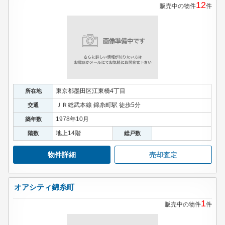
12
販売中の物件
件
東京都墨田区江東橋4丁目
所在地
ＪＲ総武本線 錦糸町駅 徒歩5分
交通
1978年10月
築年数
地上14階
階数
総戸数
物件詳細
売却査定
オアシティ錦糸町
1
販売中の物件
件