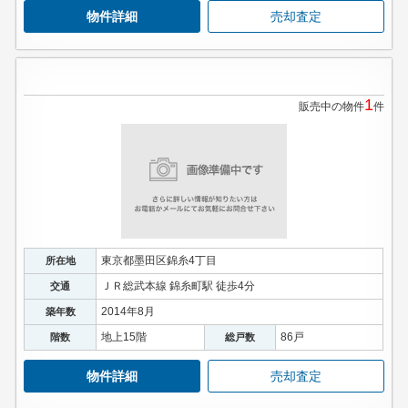
物件詳細
売却査定
1
販売中の物件
件
東京都墨田区錦糸4丁目
所在地
ＪＲ総武本線 錦糸町駅 徒歩4分
交通
2014年8月
築年数
地上15階
86戸
階数
総戸数
物件詳細
売却査定