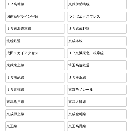
ＪＲ高崎線
東武伊勢崎線
湘南新宿ライン宇須
つくばエクスプレス
ＪＲ東海道本線
ＪＲ武蔵野線
北総鉄道
京成本線
成田スカイアクセス
ＪＲ京浜東北・根岸線
東武東上線
埼玉高速鉄道
ＪＲ南武線
ＪＲ横浜線
ＪＲ青梅線
東京モノレール
東武亀戸線
東武大師線
京成押上線
京成金町線
京王線
京王高尾線