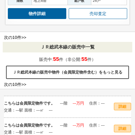
地上8階
26戸
階数
総戸数
物件詳細
売却査定
次の10件>>
ＪＲ総武本線の販売中一覧
55
55
販売中:
件（非公開:
件）
ＪＲ総武本線の販売中物件（会員限定物件含む）をもっと見る
次の10件>>
こちらは会員限定物件です。
‐‐‐階
‐‐‐万円
住所：‐‐‐
詳細
交通：‐‐‐駅 面積：‐‐‐㎡ ‐‐‐
こちらは会員限定物件です。
‐‐‐階
‐‐‐万円
住所：‐‐‐
詳細
交通：‐‐‐駅 面積：‐‐‐㎡ ‐‐‐