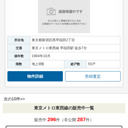
東京都新宿区西早稲田2丁目
所在地
東京メトロ東西線 早稲田駅 徒歩7分
交通
1984年10月
築年数
地上9階
50戸
階数
総戸数
物件詳細
売却査定
次の10件>>
東京メトロ東西線の販売中一覧
296
287
販売中:
件（非公開:
件）