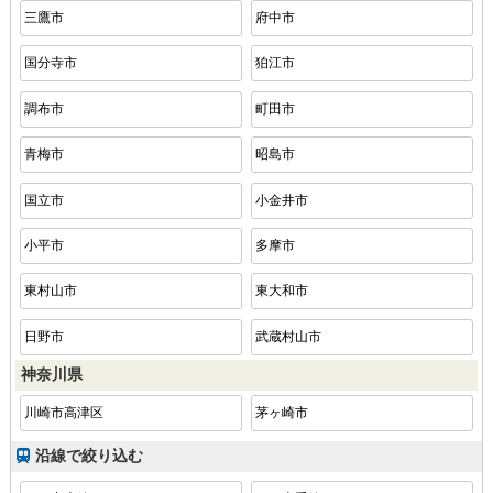
三鷹市
府中市
国分寺市
狛江市
調布市
町田市
青梅市
昭島市
国立市
小金井市
小平市
多摩市
東村山市
東大和市
日野市
武蔵村山市
神奈川県
川崎市高津区
茅ヶ崎市
沿線で絞り込む