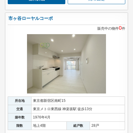
市ヶ谷ローヤルコーポ
0
販売中の物件
件
東京都新宿区南町15
所在地
東京メトロ東西線 神楽坂駅 徒歩13分
交通
1976年4月
築年数
地上4階
28戸
階数
総戸数