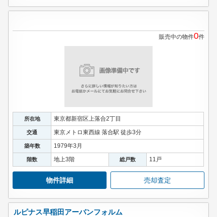
0
販売中の物件
件
東京都新宿区上落合2丁目
所在地
東京メトロ東西線 落合駅 徒歩3分
交通
1979年3月
築年数
地上3階
11戸
階数
総戸数
物件詳細
売却査定
ルピナス早稲田アーバンフォルム