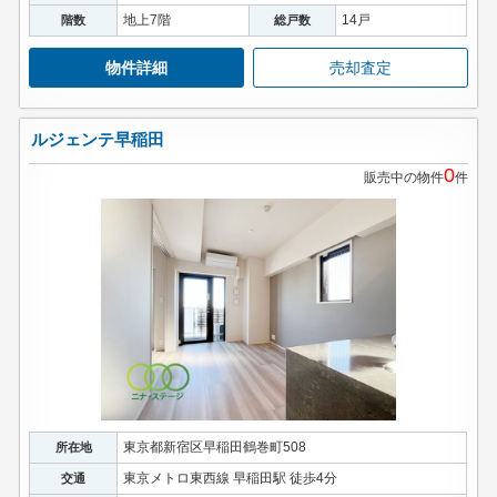
地上7階
14戸
階数
総戸数
物件詳細
売却査定
ルジェンテ早稲田
0
販売中の物件
件
東京都新宿区早稲田鶴巻町508
所在地
東京メトロ東西線 早稲田駅 徒歩4分
交通