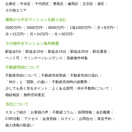
台東区
中央区
千代田区
豊島区
練馬区
文京区
港区
その他エリア
価格から中古マンションを絞り込む
2000万円~
5000万円~
8000万円~
1億1000万円~
月々8万円~
月々15万円~
月々24万円~
月々30万円~
その他中古マンション条件検索
駅徒歩5分
駅徒歩10分
駅徒歩15分
駅徒歩20分
駅近重視
ペット可
ヴィンテージレジデンス
高級物件特集
不動産売却について
不動産売却について
不動産売却実績
不動産売却の流れ
「仲介」と「買取」の違い
不動産売却時の諸費用
少しでも高く売るポイント
よくある質問
仲介手数料について
相続相談
無料売却査定
当社について
スタッフ紹介
お客様の声
不動産コラム
採用情報
会社概要
CSR活動
アクセス
会員登録
ログイン
お問合せ
来店予約
個人情報の取扱い