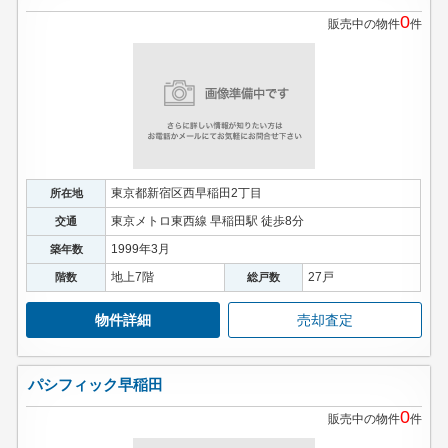
0
販売中の物件
件
東京都新宿区西早稲田2丁目
所在地
東京メトロ東西線 早稲田駅 徒歩8分
交通
1999年3月
築年数
地上7階
27戸
階数
総戸数
物件詳細
売却査定
パシフィック早稲田
0
販売中の物件
件