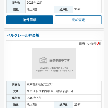
2023年12月
築年数
地上9階
30戸
階数
総戸数
物件詳細
売却査定
ベルクレール神楽坂
0
販売中の物件
件
東京都新宿区若宮町
所在地
東京メトロ東西線 飯田橋駅 徒歩5分
交通
2002年7月
築年数
地上7階
29戸
階数
総戸数