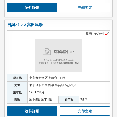
物件詳細
売却査定
日興パレス高田馬場
1
販売中の物件
件
東京都新宿区上落合1丁目
所在地
東京メトロ東西線 落合駅 徒歩9分
交通
1981年8月
築年数
地上5階 地下1階
75戸
階数
総戸数
物件詳細
売却査定