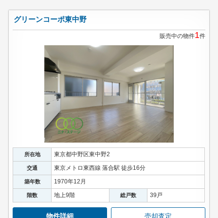
グリーンコーポ東中野
1
販売中の物件
件
東京都中野区東中野2
所在地
東京メトロ東西線 落合駅 徒歩16分
交通
1970年12月
築年数
地上9階
39戸
階数
総戸数
物件詳細
売却査定