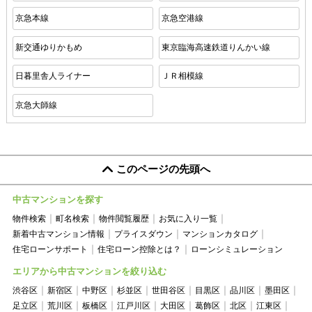
京急本線
京急空港線
新交通ゆりかもめ
東京臨海高速鉄道りんかい線
日暮里舎人ライナー
ＪＲ相模線
京急大師線
このページの先頭へ
中古マンションを探す
物件検索
町名検索
物件閲覧履歴
お気に入り一覧
新着中古マンション情報
プライスダウン
マンションカタログ
住宅ローンサポート
住宅ローン控除とは？
ローンシミュレーション
エリアから中古マンションを絞り込む
渋谷区
新宿区
中野区
杉並区
世田谷区
目黒区
品川区
墨田区
足立区
荒川区
板橋区
江戸川区
大田区
葛飾区
北区
江東区