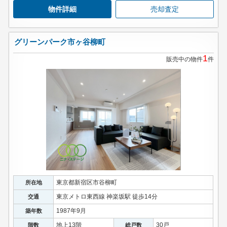
物件詳細
売却査定
グリーンパーク市ヶ谷柳町
1
販売中の物件
件
東京都新宿区市谷柳町
所在地
東京メトロ東西線 神楽坂駅 徒歩14分
交通
1987年9月
築年数
地上13階
30戸
階数
総戸数