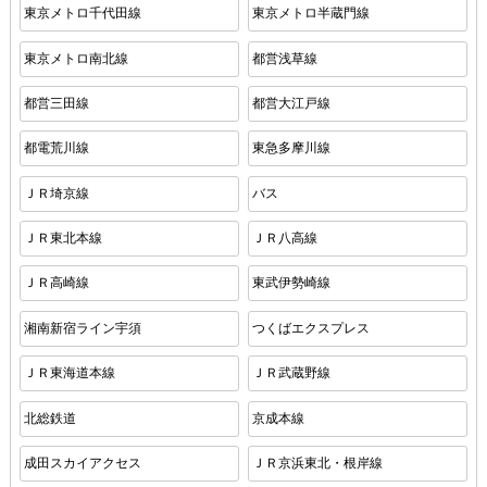
東京メトロ千代田線
東京メトロ半蔵門線
東京メトロ南北線
都営浅草線
都営三田線
都営大江戸線
都電荒川線
東急多摩川線
ＪＲ埼京線
バス
ＪＲ東北本線
ＪＲ八高線
ＪＲ高崎線
東武伊勢崎線
湘南新宿ライン宇須
つくばエクスプレス
ＪＲ東海道本線
ＪＲ武蔵野線
北総鉄道
京成本線
成田スカイアクセス
ＪＲ京浜東北・根岸線