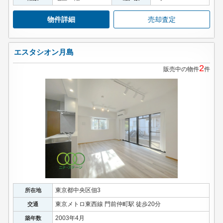
物件詳細
売却査定
エスタシオン月島
2
販売中の物件
件
東京都中央区佃3
所在地
東京メトロ東西線 門前仲町駅 徒歩20分
交通
2003年4月
築年数