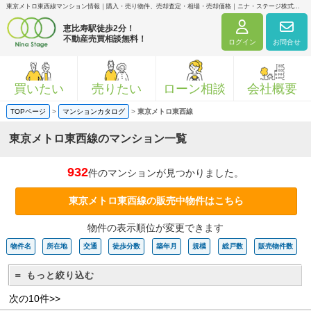
東京メトロ東西線マンション情報｜購入・売り物件、売却査定・相場・売却価格｜ニナ・ステージ株式会社
恵比寿駅徒歩2分！
不動産売買相談無料！
ログイン
お問合せ
買いたい
売りたい
ローン相談
会社概要
TOPページ
>
マンションカタログ
>
東京メトロ東西線
東京メトロ東西線のマンション一覧
932
件のマンションが見つかりました。
東京メトロ東西線の販売中物件はこちら
物件の表示順位が変更できます
物件名
所在地
交通
徒歩分数
築年月
規模
総戸数
販売物件数
＝ もっと絞り込む
次の10件>>