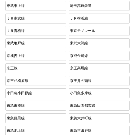
東武東上線
埼玉高速鉄道
ＪＲ南武線
ＪＲ横浜線
ＪＲ青梅線
東京モノレール
東武亀戸線
東武大師線
京成押上線
京成金町線
京王線
京王高尾線
京王相模原線
京王井の頭線
小田急小田原線
小田急多摩線
東急東横線
東急田園都市線
東急目黒線
東急大井町線
東急池上線
東急世田谷線