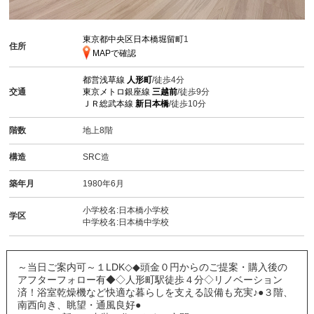
東京都中央区日本橋堀留町
1
住所
MAPで確認
都営浅草線
人形町
/徒歩4分
交通
東京メトロ銀座線
三越前
/徒歩9分
ＪＲ総武本線
新日本橋
/徒歩10分
階数
地上8階
構造
SRC造
築年月
1980年6月
小学校名:日本橋小学校
学区
中学校名:日本橋中学校
～当日ご案内可～１LDK◇◆頭金０円からのご提案・購入後の
アフターフォロー有◆◇人形町駅徒歩４分◇リノベーション
済！浴室乾燥機など快適な暮らしを支える設備も充実♪●３階、
南西向き、眺望・通風良好●