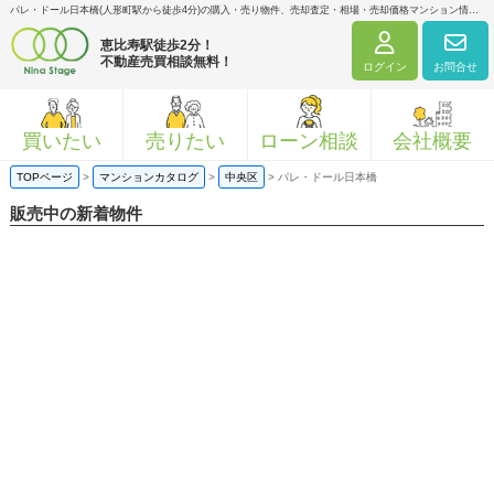
パレ・ドール日本橋(人形町駅から徒歩4分)の購入・売り物件、売却査定・相場・売却価格マンション情報｜ニナ・ステージ株式会社
恵比寿駅徒歩2分！
不動産売買相談無料！
ログイン
お問合せ
買いたい
売りたい
ローン相談
会社概要
TOPページ
>
マンションカタログ
>
中央区
>
パレ・ドール日本橋
販売中の新着物件