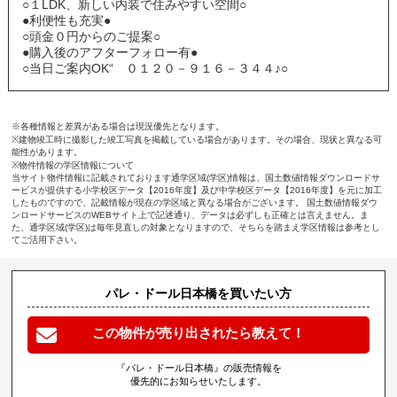
○１LDK、新しい内装で住みやすい空間○
●利便性も充実●
○頭金０円からのご提案○
●購入後のアフターフォロー有●
○当日ご案内OK“ ０１２０－９１６－３４４♪○
※各種情報と差異がある場合は現況優先となります。
※建物竣工時に撮影した竣工写真を掲載している場合があります。その場合、現状と異なる可
能性があります。
※物件情報の学区情報について
当サイト物件情報に記載されております通学区域(学区)情報は、国土数値情報ダウンロードサ
ービスが提供する小学校区データ【2016年度】及び中学校区データ【2016年度】を元に加工
したものですので、記載情報が現在の学区域と異なる場合がございます。 国土数値情報ダウ
ンロードサービスのWEBサイト上で記述通り、データは必ずしも正確とは言えません。ま
た、通学区域(学区)は毎年見直しの対象となりますので、そちらを踏まえ学区情報は参考とし
てご活用下さい。
パレ・ドール日本橋を買いたい方
この物件が売り出されたら教えて！
『パレ・ドール日本橋』の販売情報を
優先的にお知らせいたします。