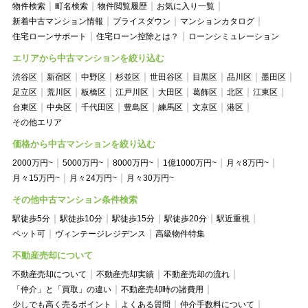
物件検索
町名検索
物件閲覧履歴
お気に入り一覧
新着中古マンション情報
プライスダウン
マンションカタログ
住宅ローンサポート
住宅ローン控除とは？
ローンシミュレーション
エリアから中古マンションを絞り込む
渋谷区
新宿区
中野区
杉並区
世田谷区
目黒区
品川区
墨田区
足立区
荒川区
板橋区
江戸川区
大田区
葛飾区
北区
江東区
台東区
中央区
千代田区
豊島区
練馬区
文京区
港区
その他エリア
価格から中古マンションを絞り込む
2000万円~
5000万円~
8000万円~
1億1000万円~
月々8万円~
月々15万円~
月々24万円~
月々30万円~
その他中古マンション条件検索
駅徒歩5分
駅徒歩10分
駅徒歩15分
駅徒歩20分
駅近重視
ペット可
ヴィンテージレジデンス
高級物件特集
不動産売却について
不動産売却について
不動産売却実績
不動産売却の流れ
「仲介」と「買取」の違い
不動産売却時の諸費用
少しでも高く売るポイント
よくある質問
仲介手数料について