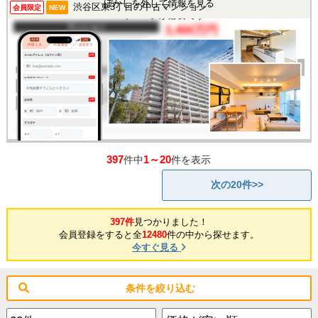
この物件を見るには
ぼかしを外して情報を見る
渋谷区東3丁目の中古マンション
会員限定
NEW
マイページが必要です
マンション
3,400万円
間取り
1R
完成年
1983年
建物面積
25.68㎡
土地面積
-
所在地
東京都渋谷区東3丁目
交通
/
397
1～20
件中
件を表示
次の20件>>
397件
見つかりました！
会員登録をすると全
12480
件の中から探せます。
今すぐ見る
条件を絞り込む