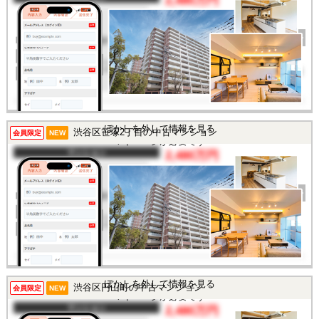
2,480万円
間取り
1DK
完成年
1977年
建物面積
31.53㎡
土地面積
-
所在地
東京都渋谷区幡ヶ谷2丁目
交通
/
この物件を見るには
ぼかしを外して情報を見る
渋谷区笹塚2丁目の中古マンション
会員限定
NEW
マイページが必要です
マンション
2,480万円
間取り
1K
完成年
2003年
建物面積
20.19㎡
土地面積
-
所在地
東京都渋谷区笹塚2丁目
交通
/
この物件を見るには
ぼかしを外して情報を見る
渋谷区円山町の中古マンション
会員限定
NEW
マイページが必要です
マンション
2,480万円