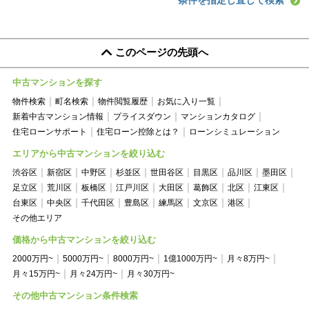
条件を指定し直して検索
このページの先頭へ
中古マンションを探す
物件検索
町名検索
物件閲覧履歴
お気に入り一覧
新着中古マンション情報
プライスダウン
マンションカタログ
住宅ローンサポート
住宅ローン控除とは？
ローンシミュレーション
エリアから中古マンションを絞り込む
渋谷区
新宿区
中野区
杉並区
世田谷区
目黒区
品川区
墨田区
足立区
荒川区
板橋区
江戸川区
大田区
葛飾区
北区
江東区
台東区
中央区
千代田区
豊島区
練馬区
文京区
港区
その他エリア
価格から中古マンションを絞り込む
2000万円~
5000万円~
8000万円~
1億1000万円~
月々8万円~
月々15万円~
月々24万円~
月々30万円~
その他中古マンション条件検索