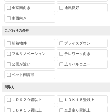
全室南向き
通風良好
南西向き
こだわりの条件
新着物件
プライスダウン
フルリノベーション
テレワーク向き
公園が近い
広々バルコニー
ペット飼育可
間取り
ＬＤＫ２０畳以上
ＬＤＫ１８畳以上
ＬＤＫ１５畳以上
全居室６畳以上