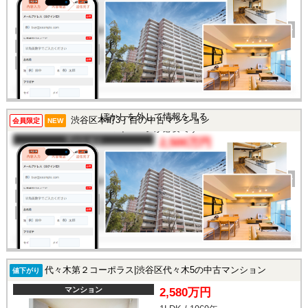
間取り
1K
完成年
1983年
建物面積
21.87㎡
土地面積
-
所在地
東京都渋谷区円山町
交通
/
この物件を見るには
ぼかしを外して情報を見る
渋谷区本町3丁目の中古マンション
会員限定
NEW
マイページが必要です
マンション
2,500万円
間取り
2DK
完成年
1968年
建物面積
32.74㎡
土地面積
-
所在地
東京都渋谷区本町3丁目
交通
/
代々木第２コーポラス|渋谷区代々木5の中古マンション
値下がり
マンション
2,580万円