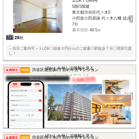
1LDK / 1969年
5階/5階建
東京都渋谷区代々木5
小田急小田原線 代々木八幡 徒歩
7分
晝有面斫
40.5㎡
28
枚
～当日ご案内可～１LDK◇頭金０円からのご提案◇駅徒歩７分◇現状引渡
し！
この物件を見るには
ぼかしを外して情報を見る
渋谷区道玄坂2丁目の中古マンション
会員限定
NEW
マイページが必要です
マンション
2,640万円
間取り
1K
完成年
1979年
建物面積
23.22㎡
土地面積
-
所在地
東京都渋谷区道玄坂2丁目
交通
/
この物件を見るには
ぼかしを外して情報を見る
渋谷区代々木2丁目の中古マンション
会員限定
NEW