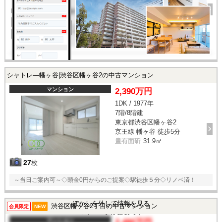
完成年
1978年
建物面積
21㎡
土地面積
-
所在地
東京都渋谷区円山町
交通
/
シャトレ―幡ヶ谷|渋谷区幡ヶ谷2の中古マンション
マンション
2,390万円
1DK / 1977年
7階/8階建
東京都渋谷区幡ヶ谷2
京王線 幡ヶ谷 徒歩5分
晝有面斫
31.9㎡
27
枚
～当日ご案内可～◇頭金0円からのご提案◇駅徒歩５分◇リノベ済！
この物件を見るには
ぼかしを外して情報を見る
渋谷区幡ヶ谷2丁目の中古マンション
会員限定
NEW
マイページが必要です
マンション