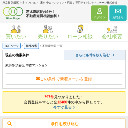
東京都 渋谷区 中古マンション｜東京 中古マンション・戸建て 専門サイト|ニナ・ステージ株式会社
恵比寿駅徒歩2分！
不動産売買相談無料！
ログイン
お問合せ
買いたい
売りたい
ローン相談
会社概要
TOPページ
>
物件検索
>
不動産情報一覧
現在の検索条件
さらに条件を絞り込む
東京都 渋谷区 中古マンション
この条件で新着メールを登録
397件
見つかりました！
会員登録をすると全
12480
件の中から探せます。
今すぐ見る
条件を絞り込む