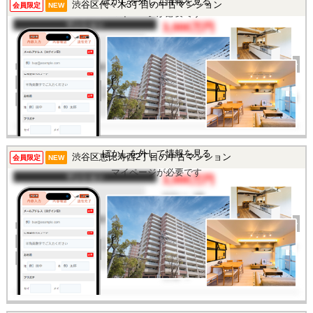
ぼかしを外して情報を見る
渋谷区代々木3丁目の中古マンション
会員限定
NEW
マイページが必要です
マンション
3,000万円
間取り
2K
完成年
1970年
建物面積
27.01㎡
土地面積
-
所在地
東京都渋谷区代々木3丁目
交通
/
ぼかしを外して情報を見る
渋谷区恵比寿西2丁目の中古マンション
この物件を見るには
会員限定
NEW
マイページが必要です
マンション
3,000万円
間取り
1R
完成年
1965年
建物面積
22.27㎡
土地面積
-
所在地
東京都渋谷区恵比寿西2丁
目
交通
/