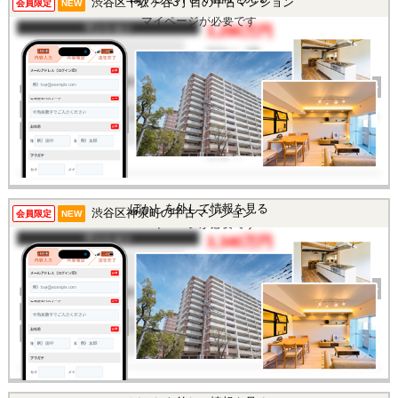
渋谷区千駄ヶ谷3丁目の中古マンション
この物件を見るには
会員限定
NEW
マイページが必要です
マンション
3,290万円
間取り
1R
完成年
1967年
建物面積
29.42㎡
土地面積
-
所在地
東京都渋谷区千駄ヶ谷3丁
目
交通
/
この物件を見るには
ぼかしを外して情報を見る
渋谷区神泉町の中古マンション
会員限定
NEW
マイページが必要です
マンション
3,340万円
間取り
1K
完成年
2011年
建物面積
20.88㎡
土地面積
-
所在地
東京都渋谷区神泉町
交通
/