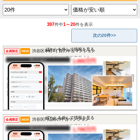
397
1～20
件中
件を表示
次の20件>>
この物件を見るには
ぼかしを外して情報を見る
渋谷区本町4丁目の中古マンション
会員限定
NEW
マイページが必要です
マンション
1,660万円
間取り
1R
完成年
1979年
建物面積
24.3㎡
土地面積
-
所在地
東京都渋谷区本町4丁目
交通
/
この物件を見るには
ぼかしを外して情報を見る
渋谷区円山町の中古マンション
会員限定
NEW
マイページが必要です
マンション
1,799万円
間取り
1R