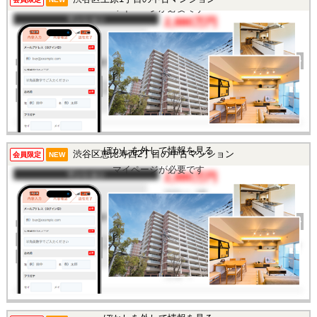
マイページが必要です
マンション
2,880万円
間取り
1LDK
完成年
1971年
建物面積
28.35㎡
土地面積
-
所在地
東京都渋谷区上原1丁目
交通
/
ぼかしを外して情報を見る
渋谷区恵比寿西2丁目の中古マンション
この物件を見るには
会員限定
NEW
マイページが必要です
マンション
2,880万円
間取り
1R
完成年
1970年
建物面積
26.82㎡
土地面積
-
所在地
東京都渋谷区恵比寿西2丁
目
交通
/
この物件を見るには