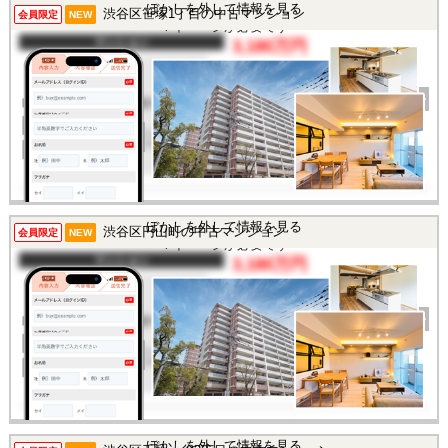
この物件を見るには
ぼかしを外して情報を見る
渋谷区笹塚1丁目の中古マンション
会員限定
NEW
マイページが必要です
マンション
3,180万円
間取り
1DK
完成年
1982年
建物面積
22.54㎡
土地面積
-
所在地
東京都渋谷区笹塚1丁目
交通
/
この物件を見るには
ぼかしを外して情報を見る
渋谷区円山町の中古マンション
会員限定
NEW
マイページが必要です
マンション
3,180万円
間取り
1K
完成年
1983年
建物面積
21.87㎡
土地面積
-
所在地
東京都渋谷区円山町
交通
/
ぼかしを外して情報を見る