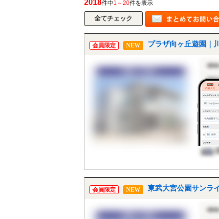
2018
件中
1～20
件を表示
プラザ向ヶ丘遊園｜
会員限定
NEW
東武大宮公園サンライ
会員限定
NEW