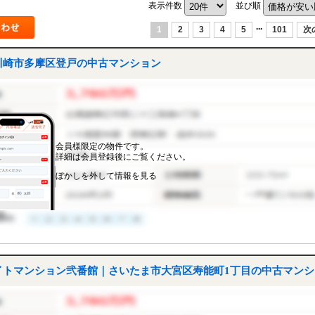
表示件数
並び順
...
1
2
3
4
5
101
次
川崎市多摩区登戸の中古マンション
会員様限定の物件です。
詳細は会員登録後にご覧ください。
ぼかしを外して情報を見る
トマンション弐番館｜さいたま市大宮区寿能町1丁目の中古マンシ