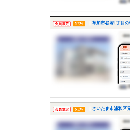
｜草加市谷塚1丁目の
会員限定
NEW
｜さいたま市浦和区元
会員限定
NEW