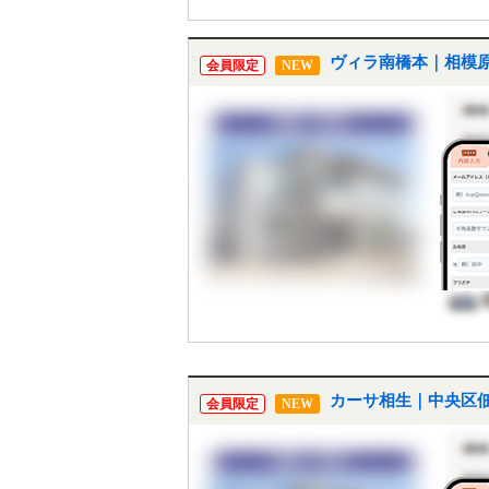
ヴィラ南橋本｜相模原
会員限定
NEW
カーサ相生｜中央区佃
会員限定
NEW