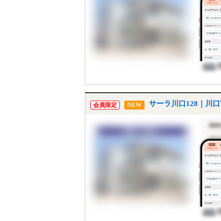
サーラ川口128｜川
会員限定
NEW