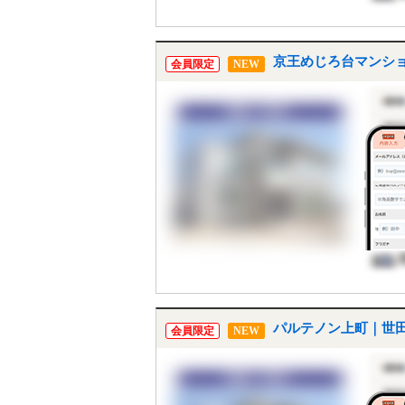
京王めじろ台マンショ
会員限定
NEW
パルテノン上町｜世田
会員限定
NEW