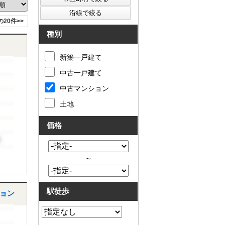
の20件>>
種別
新築一戸建て
中古一戸建て
中古マンション
土地
価格
～
駅徒歩
ョン