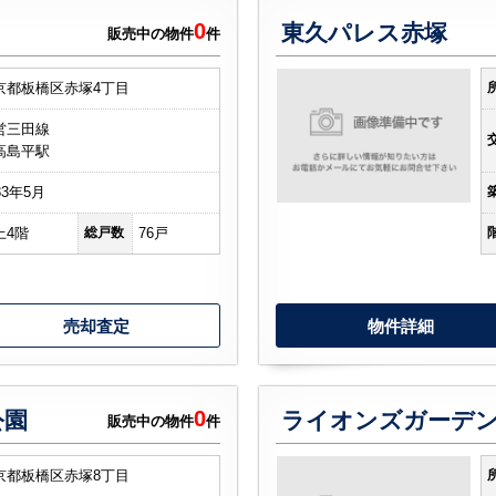
0
東久パレス赤塚
販売中の物件
件
京都板橋区赤塚4丁目
営三田線
高島平駅
83年5月
上4階
総戸数
76戸
売却査定
物件詳細
0
公園
ライオンズガーデ
販売中の物件
件
京都板橋区赤塚8丁目