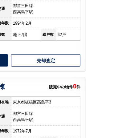
都営三田線
交通
西高島平駅
築年数
1994年2月
階数
地上7階
総戸数
42戸
売却査定
0
棟
販売中の物件
件
所在地
東京都板橋区高島平3
都営三田線
交通
西高島平駅
築年数
1972年7月