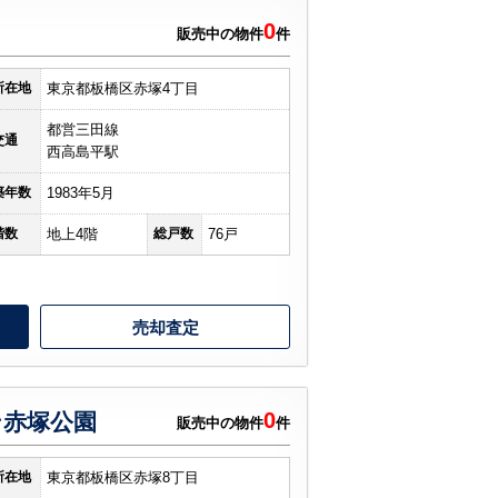
0
販売中の物件
件
所在地
東京都板橋区赤塚4丁目
都営三田線
交通
西高島平駅
築年数
1983年5月
階数
地上4階
総戸数
76戸
売却査定
0
ン赤塚公園
販売中の物件
件
所在地
東京都板橋区赤塚8丁目