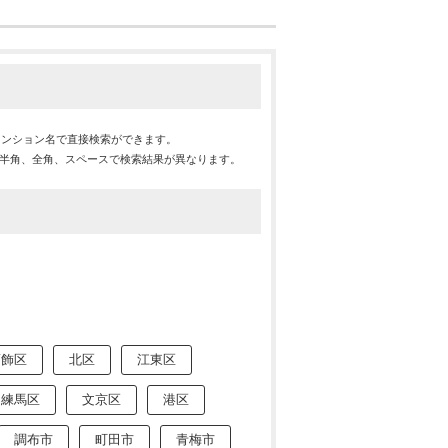
マンション名で直接検索ができます。
※半角、全角、スペースで検索結果が異なります。
葛飾区
北区
江東区
練馬区
文京区
港区
調布市
町田市
青梅市