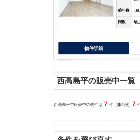
築年数
19
階数
地
物件詳細
西高島平の販売中一覧
7
7
西高島平で販売中の物件は
件（非公開:
条件を選び直す