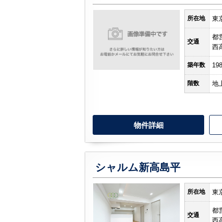
所在地
東
都
交通
西
築年数
19
階数
地
物件詳細
シャルム新高島平
所在地
東
都
交通
西