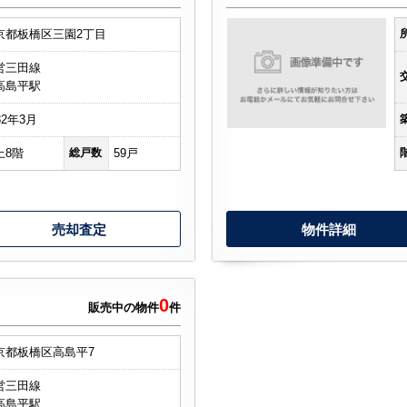
京都板橋区三園2丁目
営三田線
高島平駅
82年3月
上8階
総戸数
59戸
売却査定
物件詳細
0
販売中の物件
件
京都板橋区高島平7
営三田線
高島平駅