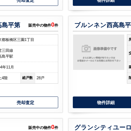
売却査定
物件詳細
0
高島平第
ブルンネン西高島平
販売中の物件
件
京都板橋区三園1丁目
営三田線
高島平駅
94年11月
上4階
総戸数
28戸
売却査定
物件詳細
0
グランシティユー
販売中の物件
件