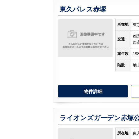
東久パレス赤塚
所在地
東
都
交通
西
築年数
19
階数
地
物件詳細
ライオンズガーデン赤塚
所在地
東