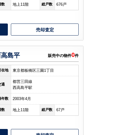
階数
地上11階
総戸数
676戸
売却査定
0
西高島平
販売中の物件
件
所在地
東京都板橋区三園1丁目
都営三田線
交通
西高島平駅
築年数
2003年4月
階数
地上11階
総戸数
67戸