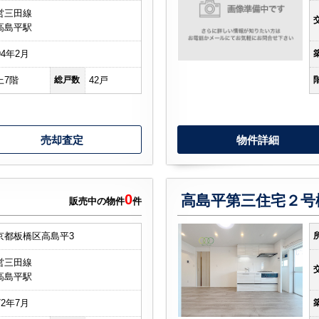
営三田線
高島平駅
94年2月
上7階
総戸数
42戸
売却査定
物件詳細
0
高島平第三住宅２号
販売中の物件
件
京都板橋区高島平3
営三田線
高島平駅
72年7月