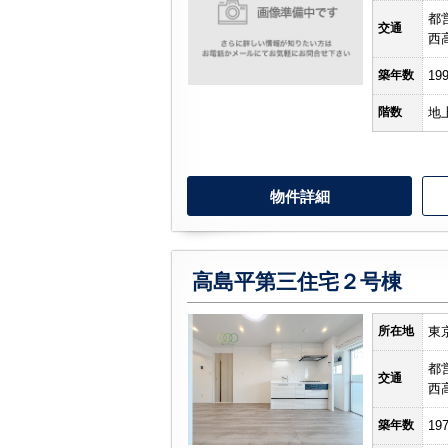
都
交通
西
築年数
19
階数
地
物件詳細
高島平第三住宅２号棟
所在地
東
都
交通
西
築年数
19