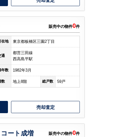
売却査定
0
販売中の物件
件
所在地
東京都板橋区三園2丁目
都営三田線
交通
西高島平駅
築年数
1982年3月
階数
地上8階
総戸数
59戸
売却査定
0
ロコート成増
販売中の物件
件