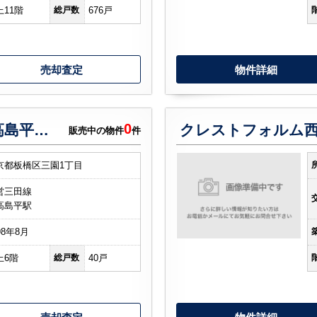
上11階
総戸数
676戸
売却査定
物件詳細
0
ライオンズマンション西高島平溝下公園弐番館
クレストフォルム
販売中の物件
件
京都板橋区三園1丁目
営三田線
高島平駅
98年8月
上6階
総戸数
40戸