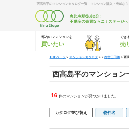
西高島平のマンションカタログ一覧｜マンション購入・売却なら
恵比寿駅徒歩2分！
不動産の売買ならニナステージへ
都内のマンションを
でき
買いたい
売
TOPページ
>
マンションカタログ
>
>
都営三田線
>
西
西高島平のマンション
16
件のマンションが見つかりました。
カタログ並び替え
物件名