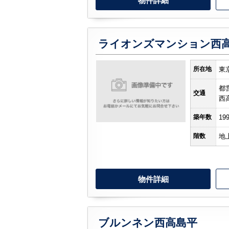
物件詳細
ライオンズマンション西
所在地
東
都
交通
西
築年数
19
階数
地
物件詳細
ブルンネン西高島平