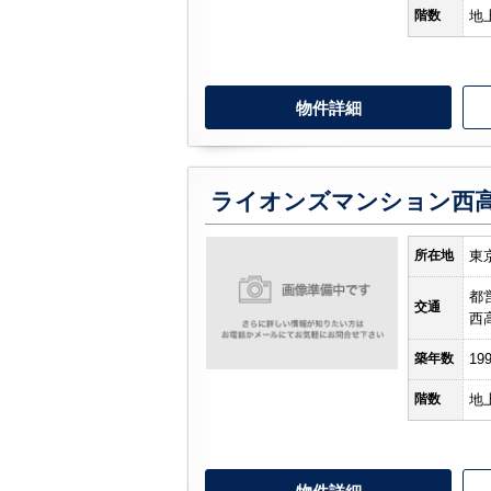
階数
地
物件詳細
所在地
東
都
交通
西
築年数
19
階数
地