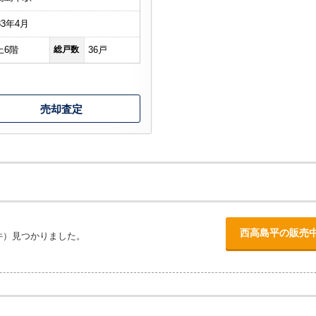
83年4月
上6階
総戸数
36戸
売却査定
西高島平の販売
件）見つかりました。