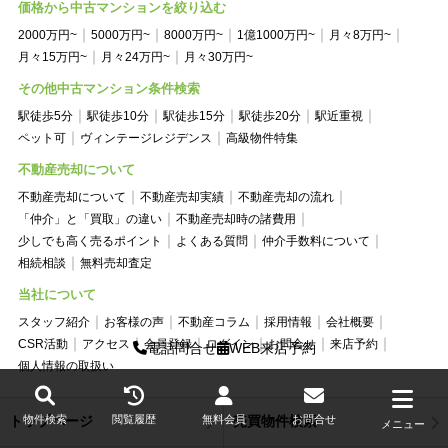
価格から中古マンションを絞り込む
2000万円~
5000万円~
8000万円~
1億1000万円~
月々8万円~
月々15万円~
月々24万円~
月々30万円~
その他中古マンション条件検索
駅徒歩5分
駅徒歩10分
駅徒歩15分
駅徒歩20分
駅近重視
ペット可
ヴィンテージレジデンス
高級物件特集
不動産売却について
不動産売却について
不動産売却実績
不動産売却の流れ
「仲介」と「買取」の違い
不動産売却時の諸費用
少しでも高く売るポイント
よくある質問
仲介手数料について
相続相談
無料売却査定
当社について
スタッフ紹介
お客様の声
不動産コラム
採用情報
会社概要
CSR活動
アクセス
会員登録
ログイン
お問合せ
来店予約
電話問合せ
WEB来店予約
個人情報の取扱い
トップページ
売買物件検索
物件検索
閲覧履歴
無料会員
お問合せ
メニュー