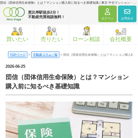
団信（団体信用生命保険）とは？マンション購入前に知るべき基礎知識 | 東京 中古マンション・戸建て 専門サイト｜ニナ・ステージ株式会社
恵比寿駅徒歩2分！
不動産売買相談無料！
ログイン
お問合せ
買いたい
売りたい
ローン相談
会社概要
TOPページ
>
不動産コラム一覧
>
団信（団体信用生命保険）とは？マンション購入前に
2026-06-25
団信（団体信用生命保険）とは？マンション
購入前に知るべき基礎知識