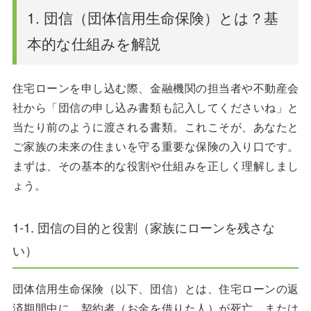
する
1. 団信（団体信用生命保険）とは？基
本的な仕組みを解説
5-3. 配偶者を主債務者にする、またはペアローン
を組む
住宅ローンを申し込む際、金融機関の担当者や不動産会
社から「団信の申し込み書類も記入してくださいね」と
当たり前のように渡される書類。これこそが、あなたと
6. まとめ：団信は家族を守る最強の盾。物件選びと
ご家族の未来の住まいを守る重要な保険の入り口です。
同じくらい大切に
まずは、その基本的な役割や仕組みを正しく理解しまし
ょう。
1-1. 団信の目的と役割（家族にローンを残さな
い）
団体信用生命保険（以下、団信）とは、住宅ローンの返
済期間中に、契約者（お金を借りた人）が死亡、または