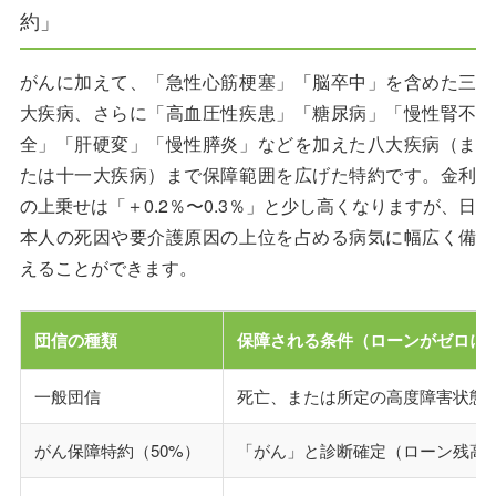
約」
がんに加えて、「急性心筋梗塞」「脳卒中」を含めた三
大疾病、さらに「高血圧性疾患」「糖尿病」「慢性腎不
全」「肝硬変」「慢性膵炎」などを加えた八大疾病（ま
たは十一大疾病）まで保障範囲を広げた特約です。金利
の上乗せは「＋0.2％〜0.3％」と少し高くなりますが、日
本人の死因や要介護原因の上位を占める病気に幅広く備
えることができます。
団信の種類
保障される条件（ローンがゼロに
一般団信
死亡、または所定の高度障害状態
がん保障特約（50%）
「がん」と診断確定（ローン残高