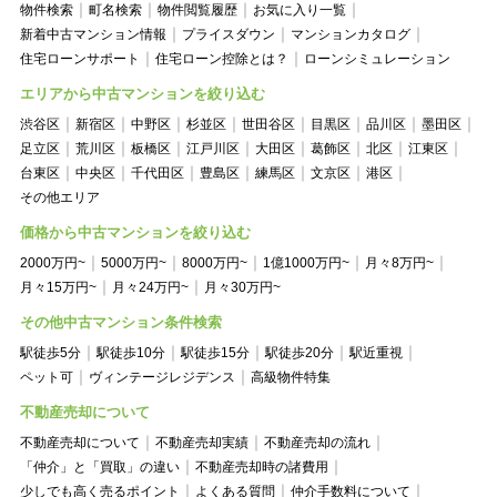
物件検索
町名検索
物件閲覧履歴
お気に入り一覧
新着中古マンション情報
プライスダウン
マンションカタログ
住宅ローンサポート
住宅ローン控除とは？
ローンシミュレーション
エリアから中古マンションを絞り込む
渋谷区
新宿区
中野区
杉並区
世田谷区
目黒区
品川区
墨田区
足立区
荒川区
板橋区
江戸川区
大田区
葛飾区
北区
江東区
台東区
中央区
千代田区
豊島区
練馬区
文京区
港区
その他エリア
価格から中古マンションを絞り込む
2000万円~
5000万円~
8000万円~
1億1000万円~
月々8万円~
月々15万円~
月々24万円~
月々30万円~
その他中古マンション条件検索
駅徒歩5分
駅徒歩10分
駅徒歩15分
駅徒歩20分
駅近重視
ペット可
ヴィンテージレジデンス
高級物件特集
不動産売却について
不動産売却について
不動産売却実績
不動産売却の流れ
「仲介」と「買取」の違い
不動産売却時の諸費用
少しでも高く売るポイント
よくある質問
仲介手数料について