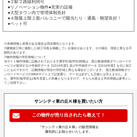
●２駅２路線利用可
●リノベーション物件●充実の設備
●大型タウン内で管理体制良好
●４階最上階２面バルコニーで陽当たり・通風・眺望良好！
●ペット可
※各種情報と差異がある場合は現況優先となります。
※建物竣工時に撮影した竣工写真を掲載している場合があります。その場合、現状と異なる可
能性があります。
※物件情報の学区情報について
当サイト物件情報に記載されております通学区域(学区)情報は、国土数値情報ダウンロードサ
ービスが提供する小学校区データ【2016年度】及び中学校区データ【2016年度】を元に加工
したものですので、記載情報が現在の学区域と異なる場合がございます。 国土数値情報ダウ
ンロードサービスのWEBサイト上で記述通り、データは必ずしも正確とは言えません。ま
た、通学区域(学区)は毎年見直しの対象となりますので、そちらを踏まえ学区情報は参考とし
てご活用下さい。
サンシティ東の丘Ｋ棟を買いたい方
この物件が売り出されたら教えて！
『サンシティ東の丘Ｋ棟』の販売情報を
優先的にお知らせいたします。