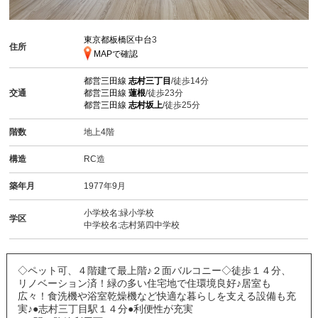
東京都板橋区中台
3
住所
MAPで確認
都営三田線
志村三丁目
/徒歩14分
交通
都営三田線
蓮根
/徒歩23分
都営三田線
志村坂上
/徒歩25分
階数
地上4階
構造
RC造
築年月
1977年9月
小学校名:緑小学校
学区
中学校名:志村第四中学校
◇ペット可、４階建て最上階♪２面バルコニー◇徒歩１４分、
リノベーション済！緑の多い住宅地で住環境良好♪居室も
広々！食洗機や浴室乾燥機など快適な暮らしを支える設備も充
実♪●志村三丁目駅１４分●利便性が充実