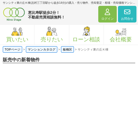
サンシティ東の丘Ｋ棟(志村三丁目駅から徒歩14分)の購入・売り物件、売却査定・相場・売却価格マンション情報｜ニナ・ステージ株式会社
恵比寿駅徒歩2分！
不動産売買相談無料！
ログイン
お問合せ
買いたい
売りたい
ローン相談
会社概要
TOPページ
>
マンションカタログ
>
板橋区
>
サンシティ東の丘Ｋ棟
販売中の新着物件