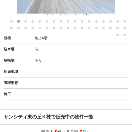
●リビング● 約１６．１帖
規模
地上4階
駐車場
有
駐輪場
あり
用途地域
管理形態
施工
サンシティ東の丘Ｋ棟で販売中の物件一覧
0
0