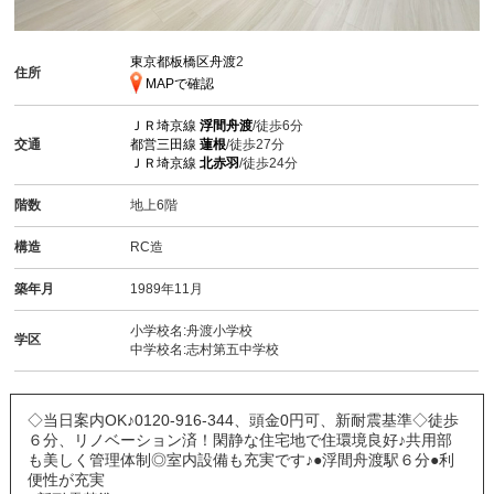
東京都板橋区舟渡
2
住所
MAPで確認
ＪＲ埼京線
浮間舟渡
/徒歩6分
交通
都営三田線
蓮根
/徒歩27分
ＪＲ埼京線
北赤羽
/徒歩24分
階数
地上6階
構造
RC造
築年月
1989年11月
小学校名:舟渡小学校
学区
中学校名:志村第五中学校
◇当日案内OK♪0120-916-344、頭金0円可、新耐震基準◇徒歩
６分、リノベーション済！閑静な住宅地で住環境良好♪共用部
も美しく管理体制◎室内設備も充実です♪●浮間舟渡駅６分●利
便性が充実