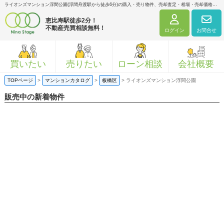
ライオンズマンション浮間公園(浮間舟渡駅から徒歩6分)の購入・売り物件、売却査定・相場・売却価格マンション情報｜ニナ・ステージ株式会社
恵比寿駅徒歩2分！
不動産売買相談無料！
ログイン
お問合せ
買いたい
売りたい
ローン相談
会社概要
TOPページ
>
マンションカタログ
>
板橋区
>
ライオンズマンション浮間公園
販売中の新着物件