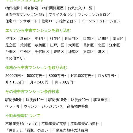
物件検索
町名検索
物件閲覧履歴
お気に入り一覧
新着中古マンション情報
プライスダウン
マンションカタログ
住宅ローンサポート
住宅ローン控除とは？
ローンシミュレーション
エリアから中古マンションを絞り込む
渋谷区
新宿区
中野区
杉並区
世田谷区
目黒区
品川区
墨田区
足立区
荒川区
板橋区
江戸川区
大田区
葛飾区
北区
江東区
台東区
中央区
千代田区
豊島区
練馬区
文京区
港区
その他エリア
価格から中古マンションを絞り込む
2000万円~
5000万円~
8000万円~
1億1000万円~
月々8万円~
月々15万円~
月々24万円~
月々30万円~
その他中古マンション条件検索
駅徒歩5分
駅徒歩10分
駅徒歩15分
駅徒歩20分
駅近重視
ペット可
ヴィンテージレジデンス
高級物件特集
不動産売却について
不動産売却について
不動産売却実績
不動産売却の流れ
「仲介」と「買取」の違い
不動産売却時の諸費用