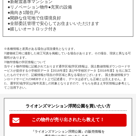
●新耐震基準マンション
●リノベーション物件●充実の設備
●南向き1階住戸♪
●閑静な住宅地で住環境良好
●全部委託管理で安心してお住まいいただけます
●嬉しいオートロック付き
※各種情報と差異がある場合は現況優先となります。
※建物竣工時に撮影した竣工写真を掲載している場合があります。その場合、現状と異なる可
能性があります。
※物件情報の学区情報について
当サイト物件情報に記載されております通学区域(学区)情報は、国土数値情報ダウンロードサ
ービスが提供する小学校区データ【2016年度】及び中学校区データ【2016年度】を元に加工
したものですので、記載情報が現在の学区域と異なる場合がございます。 国土数値情報ダウ
ンロードサービスのWEBサイト上で記述通り、データは必ずしも正確とは言えません。ま
た、通学区域(学区)は毎年見直しの対象となりますので、そちらを踏まえ学区情報は参考とし
てご活用下さい。
ライオンズマンション浮間公園を買いたい方
この物件が売り出されたら教えて！
『ライオンズマンション浮間公園』の販売情報を
優先的にお知らせいたします。