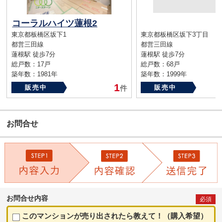
コーラルハイツ蓮根2
東京都板橋区坂下1
東京都板橋区坂下3丁目
都営三田線
都営三田線
蓮根駅 徒歩7分
蓮根駅 徒歩7分
総戸数：17戸
総戸数：68戸
築年数：1981年
築年数：1999年
1
販売中
件
販売中
お問合せ
お問合せ内容
必須
このマンションが売り出されたら教えて！（購入希望）