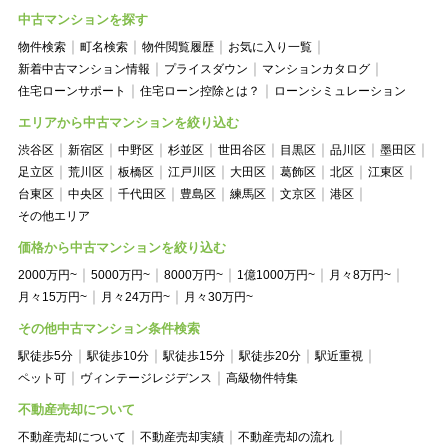
中古マンションを探す
物件検索
町名検索
物件閲覧履歴
お気に入り一覧
新着中古マンション情報
プライスダウン
マンションカタログ
住宅ローンサポート
住宅ローン控除とは？
ローンシミュレーション
エリアから中古マンションを絞り込む
渋谷区
新宿区
中野区
杉並区
世田谷区
目黒区
品川区
墨田区
足立区
荒川区
板橋区
江戸川区
大田区
葛飾区
北区
江東区
台東区
中央区
千代田区
豊島区
練馬区
文京区
港区
その他エリア
価格から中古マンションを絞り込む
2000万円~
5000万円~
8000万円~
1億1000万円~
月々8万円~
月々15万円~
月々24万円~
月々30万円~
その他中古マンション条件検索
駅徒歩5分
駅徒歩10分
駅徒歩15分
駅徒歩20分
駅近重視
ペット可
ヴィンテージレジデンス
高級物件特集
不動産売却について
不動産売却について
不動産売却実績
不動産売却の流れ