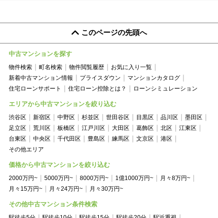
このページの先頭へ
中古マンションを探す
物件検索
町名検索
物件閲覧履歴
お気に入り一覧
新着中古マンション情報
プライスダウン
マンションカタログ
住宅ローンサポート
住宅ローン控除とは？
ローンシミュレーション
エリアから中古マンションを絞り込む
渋谷区
新宿区
中野区
杉並区
世田谷区
目黒区
品川区
墨田区
足立区
荒川区
板橋区
江戸川区
大田区
葛飾区
北区
江東区
台東区
中央区
千代田区
豊島区
練馬区
文京区
港区
その他エリア
価格から中古マンションを絞り込む
2000万円~
5000万円~
8000万円~
1億1000万円~
月々8万円~
月々15万円~
月々24万円~
月々30万円~
その他中古マンション条件検索
駅徒歩5分
駅徒歩10分
駅徒歩15分
駅徒歩20分
駅近重視