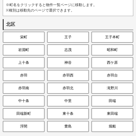
※町名をクリックすると物件一覧ページに移動します。
※種別は移動先のページで選択できます。
北区
栄町
王子
王子本町
岩淵町
志茂
昭和町
上十条
神谷
西ケ原
赤羽
赤羽西
赤羽台
赤羽南
赤羽北
滝野川
中十条
中里
田端
田端新町
東十条
東田端
浮間
豊島
堀船