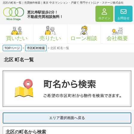
北区の町名一覧｜売買物件検索｜東京 中古マンション・戸建て 専門サイト|ニナ・ステージ株式会社
恵比寿駅徒歩2分！
不動産売買相談無料！
ログイン
お問合せ
買いたい
売りたい
ローン相談
会社概要
TOPページ
>
市区町村検索
>
北区 町名一覧
北区 町名一覧
エリア選択画面へ戻る
北区の町名から検索