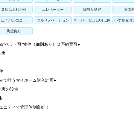
２駅以上利用可
エレベーター
陽当り良好
東南
広々バルコニー
フルリノベーション
スーパー 徒歩10分以内
小学校 徒歩
眺望良好
る”ペット可”物件（細則あり）２匹飼育可●
充実
件
みで叶うマイホーム購入計画●
充実の設備
制
ミュニティで管理体制良好！