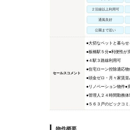
２沿線以上利用可
通風良好
公園まで近い
●大切なペットと暮らせ
●板橋駅５分●利便性が
●４駅３路線利用可
●住宅ローン控除適応物
セールスコメント
●頭金ゼロ・月々家賃並
●リノベーション物件●
●管理人２４時間勤務体
●５６３戸のビックコ
物件概要