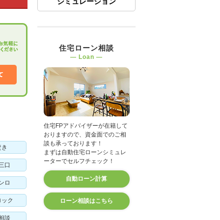
シミュレーション
住宅ローン相談
― Loan ―
住宅FPアドバイザーが在籍して
おりますので、資金面でのご相
談も承っております！
焚き
まずは自動住宅ローンシミュレ
ーターでセルフチェック！
三口
自動ローン計算
ンロ
ロック
ローン相談はこちら
相談