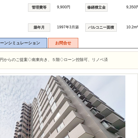
9,900円
9,350
管理費等
修繕積立金
1997年3月築
10.2m²
築年月
バルコニー面積
ーンシミュレーション
お問合せ
0円からのご提案◇南東向き、５階◇ローン控除可、リノベ済