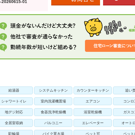
-20260615-01
給湯器
システムキッチン
カウンターキッチン
追い
シャワートイレ
室内洗濯機置場
エアコン
コンロ
地デジ対応
食器洗浄乾燥機
浴室乾燥機
ガスコ
全居室収納
バルコニー
エレベーター
オート
駐輪場
バイク置き場
ペット可
ペット