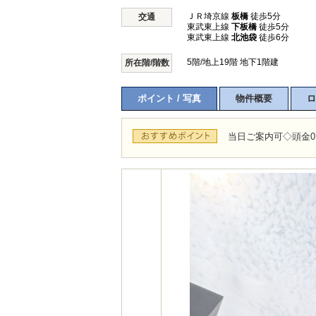
ＪＲ埼京線
板橋
徒歩5分
交通
東武東上線
下板橋
徒歩5分
東武東上線
北池袋
徒歩6分
5階/地上19階 地下1階建
所在階/階数
ポイント / 写真
物件概要
ロ
当日ご案内可◇頭金