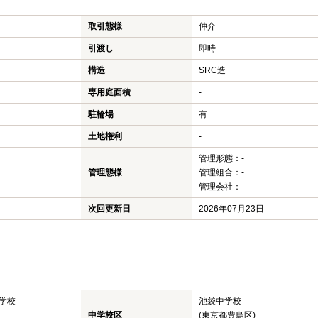
取引態様
仲介
引渡し
即時
構造
SRC造
専用庭面積
-
駐輪場
有
土地権利
-
管理形態：-
管理態様
管理組合：-
管理会社：-
次回更新日
2026年07月23日
学校
池袋中学校
中学校区
(東京都豊島区)