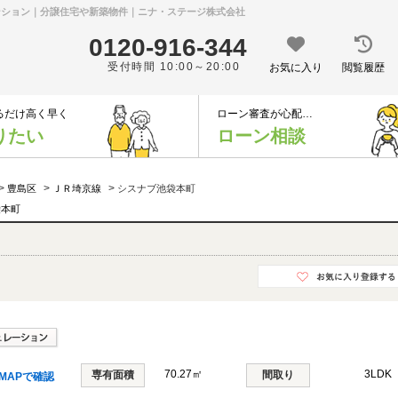
マンション｜分譲住宅や新築物件｜ニナ・ステージ株式会社
0120-916-344
受付時間 10:00～20:00
お気に入り
閲覧履歴
るだけ高く早く
ローン審査が心配…
りたい
ローン相談
>
>
>
豊島区
ＪＲ埼京線
シスナブ池袋本町
袋本町
70.27㎡
3LDK
専有面積
間取り
MAPで確認