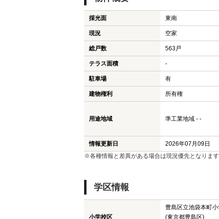
採光面
東南
現況
空家
総戸数
563戸
テラス面積
-
駐車場
有
建物権利
所有権
用途地域
準工業地域 - -
情報更新日
2026年07月09日
※各種情報と差異がある場合は現況優先となります
学区情報
豊島区立池袋本町小
小学校区
(東京都豊島区)