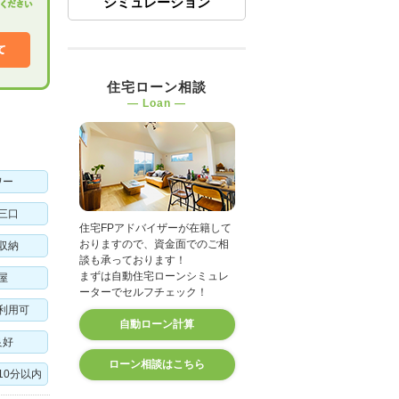
シミュレーション
住宅ローン相談
― Loan ―
ワー
三口
住宅FPアドバイザーが在籍して
おりますので、資金面でのご相
収納
談も承っております！
まずは自動住宅ローンシミュレ
屋
ーターでセルフチェック！
利用可
自動ローン計算
良好
ローン相談はこちら
10分以内