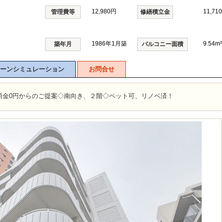
12,980円
11,71
管理費等
修繕積立金
1986年1月築
9.54m²
築年月
バルコニー面積
ーンシミュレーション
お問合せ
頭金0円からのご提案◇南向き、２階◇ペット可、リノベ済！