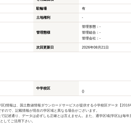
駐輪場
有
土地権利
-
管理形態：-
管理態様
管理組合：-
管理会社：-
次回更新日
2026年08月21日
中学校区
()
区)情報は、国土数値情報ダウンロードサービスが提供する小学校区データ【2016
のですので、記載情報が現在の学区域と異なる場合がございます。
上で記述通り、データは必ずしも正確とは言えません。また、通学区域(学区)は毎年
としてご活用下さい。