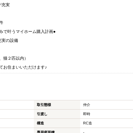
が充実
件
みで叶うマイホーム購入計画●
充実の設備
、猫２匹以内）
てお住まいいただけます♪
取引態様
仲介
引渡し
即時
構造
RC造
専用庭面積
-