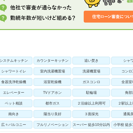
システムキッチン
カウンターキッチン
追い焚き
シャ
シャワートイレ
室内洗濯機置場
洗濯機置場
コンロ
食器洗浄乾燥機
浴室乾燥機
ガスコンロ
全居室
エレベーター
TVドアホン
駐輪場
角部
ペット相談
都市ガス
２沿線以上利用可
２駅以上
南向き
陽当り良好
３面採光
通風
広々バルコニー
フルリノベーション
スーパー 徒歩10分以内
小学校 徒歩