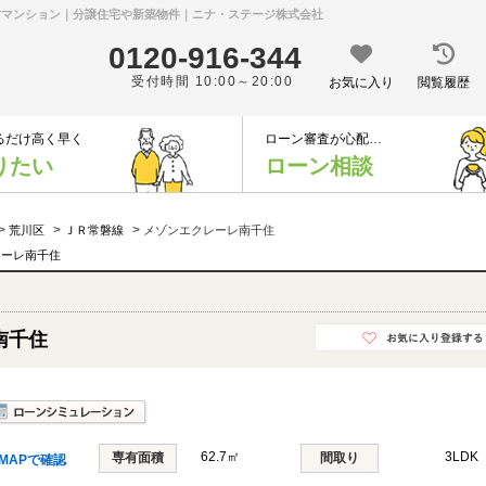
中古マンション｜分譲住宅や新築物件｜ニナ・ステージ株式会社
0120-916-344
受付時間 10:00～20:00
お気に入り
閲覧履歴
るだけ高く早く
ローン審査が心配…
りたい
ローン相談
>
>
>
荒川区
ＪＲ常磐線
メゾンエクレーレ南千住
レーレ南千住
南千住
62.7㎡
3LDK
専有面積
間取り
MAPで確認