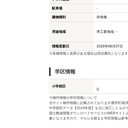
駐車場
-
建物権利
所有権
用途地域
準工業地域 - -
情報更新日
2026年08月07日
※各種情報と差異がある場合は現況優先となります
学区情報
小学校区
()
※物件情報の学区情報について
当サイト物件情報に記載されております通学区域(学
中学校区データ【2016年度】を元に加工したも
国土数値情報ダウンロードサービスのWEBサイト
象となりますので、そちらを踏まえ学区情報は参考