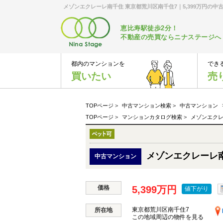
メゾンエクレーレ南千住 東京都荒川区南千住7｜5,399万円の
恵比寿駅徒歩2分！
不動産の売買ならニナステージへ
都内のマンションを
でき
買いたい
売
TOPページ
>
中古マンション検索
>
中古マンション
TOPページ
>
マンションカタログ検索
>
メゾンエク
メゾンエクレーレ
中古マンション
価格
5,399万円
値下がり
東京都荒川区南千住7
所在地
この地域周辺の物件を見る