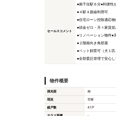
●南千住駅６分●利便性
●４駅４路線利用可
●住宅ローン控除適応物
●頭金ゼロ・月々家賃並
セールスコメント
●リノベーション物件●
●２階南向き角部屋
●ペット飼育可（犬１匹
●全部委託管理で安心し
物件概要
採光面
南
現況
空家
総戸数
47戸
テラス面積
-