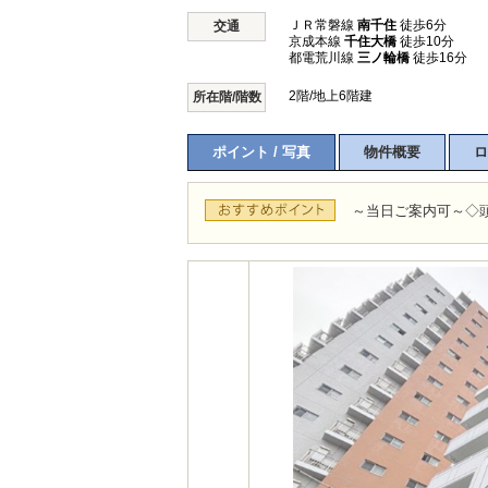
ＪＲ常磐線
南千住
徒歩6分
交通
京成本線
千住大橋
徒歩10分
都電荒川線
三ノ輪橋
徒歩16分
2階/地上6階建
所在階/階数
ポイント / 写真
物件概要
ロ
～当日ご案内可～◇