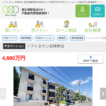
ソフトタウン石神井台 東京都練馬区石神井台1｜4,880万円の中古マンション｜分譲住宅や新築物件｜ニナ・ステージ株式会社
恵比寿駅徒歩2分！
不動産売買相談無料！
ログイン
お問合せ
買いたい
売りたい
ローン相談
会社概要
TOPページ
>
物件検索
>
中古マンション
>
練馬区
>
西武新宿線
>
ソフトタウン石
ソフトタウン石神井台
中古マンション
4,880万円
MAPで確認