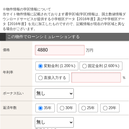
※物件情報の学区情報について
当サイト物件情報に記載されております通学区域(学区)情報は、国土数値情報ダ
ウンロードサービスが提供する小学校区データ【2016年度】及び中学校区デー
タ【2016年度】を元に加工したものですので、記載情報が現在の学区域と異な
る場合がございます。
この物件でローンシミュレーションする
価格
万円
変動金利 (1.200％)
固定金利 (2.600％)
年利率
直接入力する
％
ボーナス払い
返済年数
35年
30年
25年
20年