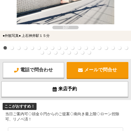
1/27
●外観写真● 上石神井駅１５分
電話で問合わせ
メールで問合せ
来店予約
ここがおすすめ！
当日ご案内可◇頭金０円からのご提案◇南向き最上階◇ローン控除
可、リノベ済！