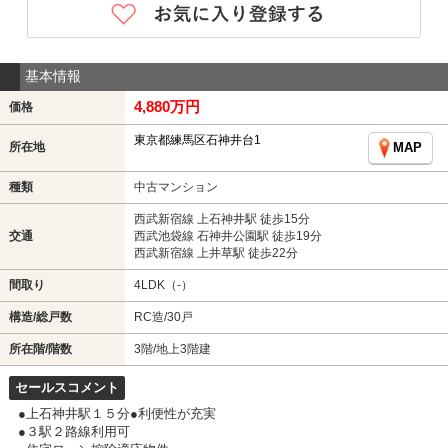
基本情報
4,880万円
価格
東京都練馬区石神井台1
所在地
MAP
種類
中古マンション
西武新宿線 上石神井駅 徒歩15分
交通
西武池袋線 石神井公園駅 徒歩19分
西武新宿線 上井草駅 徒歩22分
間取り
4LDK（-）
構造/総戸数
RC造/30戸
所在階/階数
3階/地上3階建
セールスコメント
●上石神井駅１５分●利便性が充実
●３駅２路線利用可