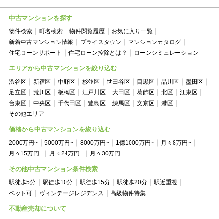
中古マンションを探す
物件検索
町名検索
物件閲覧履歴
お気に入り一覧
新着中古マンション情報
プライスダウン
マンションカタログ
住宅ローンサポート
住宅ローン控除とは？
ローンシミュレーション
エリアから中古マンションを絞り込む
渋谷区
新宿区
中野区
杉並区
世田谷区
目黒区
品川区
墨田区
足立区
荒川区
板橋区
江戸川区
大田区
葛飾区
北区
江東区
台東区
中央区
千代田区
豊島区
練馬区
文京区
港区
その他エリア
価格から中古マンションを絞り込む
2000万円~
5000万円~
8000万円~
1億1000万円~
月々8万円~
月々15万円~
月々24万円~
月々30万円~
その他中古マンション条件検索
駅徒歩5分
駅徒歩10分
駅徒歩15分
駅徒歩20分
駅近重視
ペット可
ヴィンテージレジデンス
高級物件特集
不動産売却について