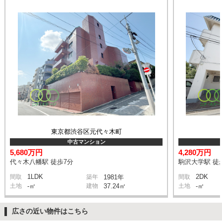
東京都渋谷区元代々木町
中古マンション
5,680万円
4,280万円
代々木八幡駅 徒歩7分
駒沢大学駅 徒
1LDK
2DK
間取
築年
1981年
間取
土地
-㎡
建物
37.24㎡
土地
-㎡
広さの近い物件はこちら