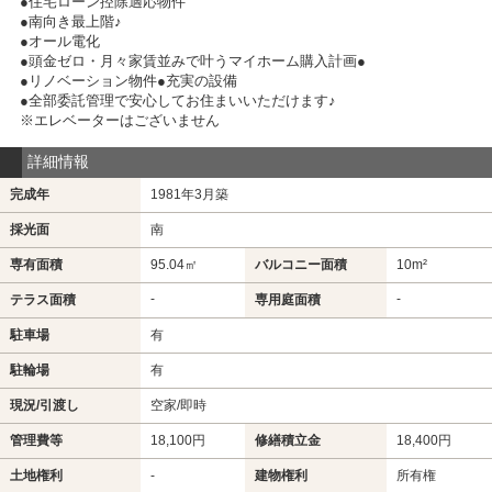
●住宅ローン控除適応物件
●南向き最上階♪
●オール電化
●頭金ゼロ・月々家賃並みで叶うマイホーム購入計画●
●リノベーション物件●充実の設備
●全部委託管理で安心してお住まいいただけます♪
※エレベーターはございません
詳細情報
完成年
1981年3月築
採光面
南
専有面積
95.04㎡
バルコニー面積
10m²
-
-
テラス面積
専用庭面積
駐車場
有
駐輪場
有
現況/引渡し
空家/即時
管理費等
18,100円
修繕積立金
18,400円
土地権利
-
建物権利
所有権