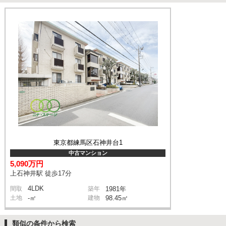
東京都練馬区石神井台1
中古マンション
5,090万円
上石神井駅 徒歩17分
4LDK
間取
築年
1981年
土地
-㎡
建物
98.45㎡
類似の条件から検索