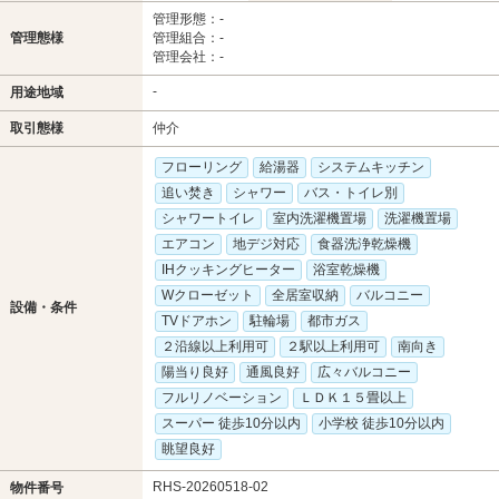
管理形態：-
管理態様
管理組合：-
管理会社：-
-
用途地域
取引態様
仲介
フローリング
給湯器
システムキッチン
追い焚き
シャワー
バス・トイレ別
シャワートイレ
室内洗濯機置場
洗濯機置場
エアコン
地デジ対応
食器洗浄乾燥機
IHクッキングヒーター
浴室乾燥機
Wクローゼット
全居室収納
バルコニー
設備・条件
TVドアホン
駐輪場
都市ガス
２沿線以上利用可
２駅以上利用可
南向き
陽当り良好
通風良好
広々バルコニー
フルリノベーション
ＬＤＫ１５畳以上
スーパー 徒歩10分以内
小学校 徒歩10分以内
眺望良好
RHS-20260518-02
物件番号