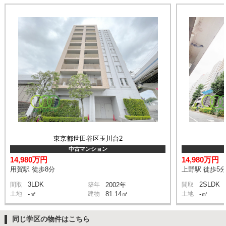
東京都世田谷区玉川台2
中古マンション
14,980万円
14,980万円
用賀駅 徒歩8分
上野駅 徒歩5
3LDK
2SLDK
間取
築年
2002年
間取
土地
-㎡
建物
81.14㎡
土地
-㎡
同じ学区の物件はこちら