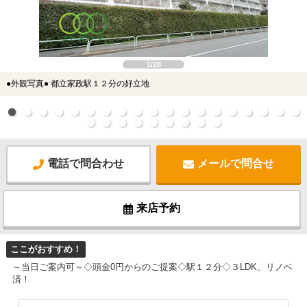
1/28
●外観写真● 都立家政駅１２分の好立地
電話で問合わせ
メールで問合せ
来店予約
ここがおすすめ！
～当日ご案内可～◇頭金0円からのご提案◇駅１２分◇３LDK、リノベ
済！