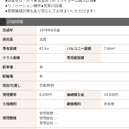
●頭金ゼロ・月々家賃並みで叶うマイホーム購入計画●
●リノベーション物件●充実の設備
●長期修繕計画もあり安心してお住まいいただけます♪
詳細情報
完成年
1978年9月築
採光面
北西
専有面積
61.9㎡
バルコニー面積
7.84m²
-
-
テラス面積
専用庭面積
駐車場
有
駐輪場
有
現況/引渡し
空家/即時
管理費等
6,200円
修繕積立金
14,630円
土地権利
-
建物権利
所有権
管理形態：-
管理態様
管理組合：-
管理会社：-