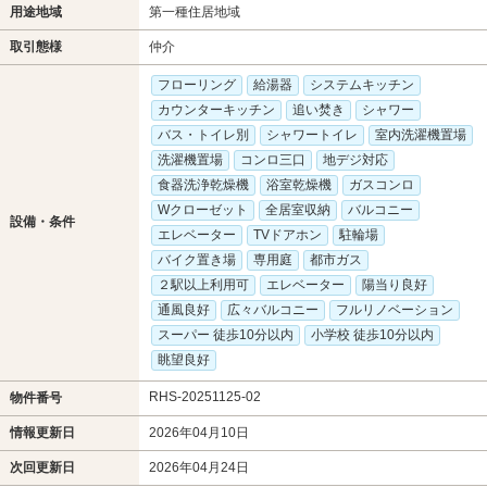
用途地域
第一種住居地域
取引態様
仲介
フローリング
給湯器
システムキッチン
カウンターキッチン
追い焚き
シャワー
バス・トイレ別
シャワートイレ
室内洗濯機置場
洗濯機置場
コンロ三口
地デジ対応
食器洗浄乾燥機
浴室乾燥機
ガスコンロ
Wクローゼット
全居室収納
バルコニー
設備・条件
エレベーター
TVドアホン
駐輪場
バイク置き場
専用庭
都市ガス
２駅以上利用可
エレベーター
陽当り良好
通風良好
広々バルコニー
フルリノベーション
スーパー 徒歩10分以内
小学校 徒歩10分以内
眺望良好
RHS-20251125-02
物件番号
情報更新日
2026年04月10日
次回更新日
2026年04月24日