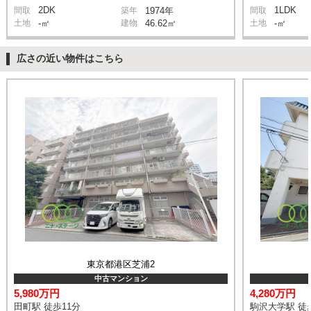
2DK
1LDK
間取
築年
1974年
間取
土地
-㎡
建物
46.62㎡
土地
-㎡
広さの近い物件はこちら
東京都港区芝浦2
中古マンション
5,980万円
4,280万円
田町駅 徒歩11分
駒沢大学駅 徒