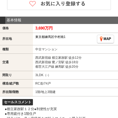
基本情報
3,690万円
価格
東京都練馬区中村南1
所在地
MAP
種類
中古マンション
西武新宿線 都立家政駅 徒歩12分
交通
西武新宿線 鷺ノ宮駅 徒歩18分
都営大江戸線 練馬駅 徒歩20分
間取り
3LDK（-）
構造/総戸数
RC造/74戸
所在階/階数
1階/地上3階建
セールスコメント
●都立家政駅１２分●利便性が充実
●専用庭付き1階住戸