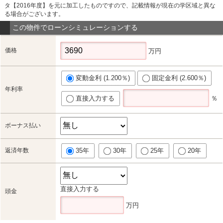
タ【2016年度】を元に加工したものですので、記載情報が現在の学区域と異な
る場合がございます。
この物件でローンシミュレーションする
価格
万円
変動金利 (1.200％)
固定金利 (2.600％)
年利率
直接入力する
％
ボーナス払い
返済年数
35年
30年
25年
20年
直接入力する
頭金
万円