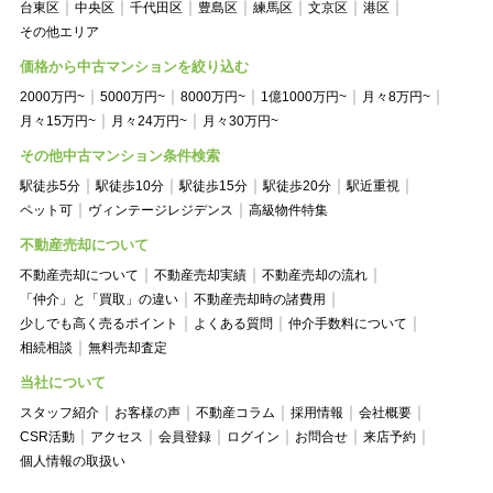
台東区
中央区
千代田区
豊島区
練馬区
文京区
港区
その他エリア
価格から中古マンションを絞り込む
2000万円~
5000万円~
8000万円~
1億1000万円~
月々8万円~
月々15万円~
月々24万円~
月々30万円~
その他中古マンション条件検索
駅徒歩5分
駅徒歩10分
駅徒歩15分
駅徒歩20分
駅近重視
ペット可
ヴィンテージレジデンス
高級物件特集
不動産売却について
不動産売却について
不動産売却実績
不動産売却の流れ
「仲介」と「買取」の違い
不動産売却時の諸費用
少しでも高く売るポイント
よくある質問
仲介手数料について
相続相談
無料売却査定
当社について
スタッフ紹介
お客様の声
不動産コラム
採用情報
会社概要
CSR活動
アクセス
会員登録
ログイン
お問合せ
来店予約
個人情報の取扱い