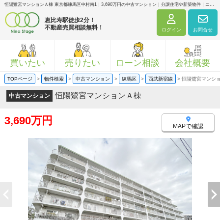
恒陽鷺宮マンションＡ棟 東京都練馬区中村南1｜3,690万円の中古マンション｜分譲住宅や新築物件｜ニナ・ステージ株式会社
恵比寿駅徒歩2分！
不動産売買相談無料！
ログイン
お問合せ
買いたい
売りたい
ローン相談
会社概要
TOPページ
>
物件検索
>
中古マンション
>
練馬区
>
西武新宿線
>
恒陽鷺宮マンシ
恒陽鷺宮マンションＡ棟
中古マンション
3,690万円
MAPで確認