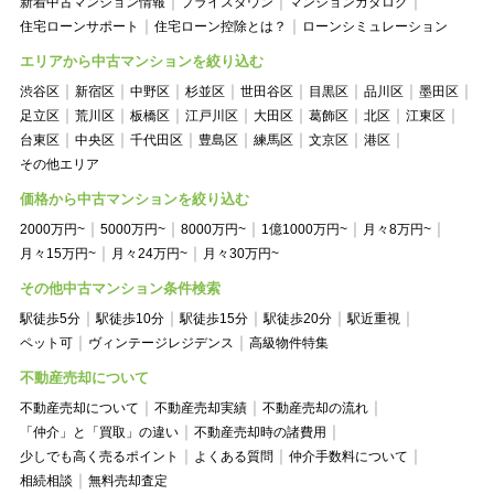
新着中古マンション情報
プライスダウン
マンションカタログ
住宅ローンサポート
住宅ローン控除とは？
ローンシミュレーション
エリアから中古マンションを絞り込む
渋谷区
新宿区
中野区
杉並区
世田谷区
目黒区
品川区
墨田区
足立区
荒川区
板橋区
江戸川区
大田区
葛飾区
北区
江東区
台東区
中央区
千代田区
豊島区
練馬区
文京区
港区
その他エリア
価格から中古マンションを絞り込む
2000万円~
5000万円~
8000万円~
1億1000万円~
月々8万円~
月々15万円~
月々24万円~
月々30万円~
その他中古マンション条件検索
駅徒歩5分
駅徒歩10分
駅徒歩15分
駅徒歩20分
駅近重視
ペット可
ヴィンテージレジデンス
高級物件特集
不動産売却について
不動産売却について
不動産売却実績
不動産売却の流れ
「仲介」と「買取」の違い
不動産売却時の諸費用
少しでも高く売るポイント
よくある質問
仲介手数料について
相続相談
無料売却査定