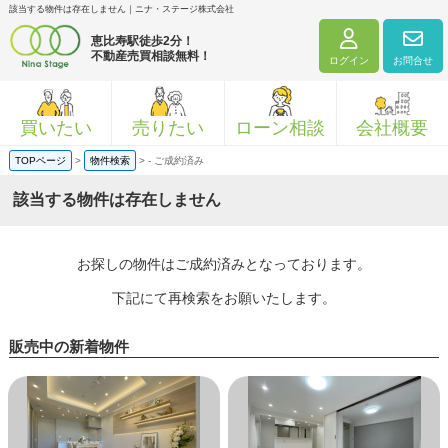
該当する物件は存在しません｜ニナ・ステージ株式会社
恵比寿駅徒歩2分！
不動産売買相談無料！
ログイン
お問合せ
買いたい
売りたい
ローン相談
会社概要
TOPページ
>
物件検索
>
-
ご成約済み
該当する物件は存在しません
お探しの物件はご成約済みとなっております。
下記にて再検索をお願いたします。
販売中の新着物件