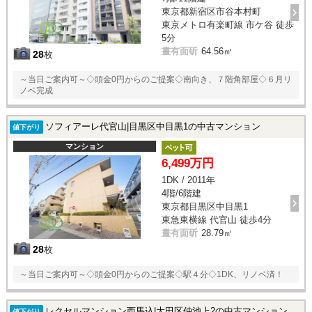
東京都新宿区市谷本村町
東京メトロ有楽町線 市ケ谷 徒歩
5分
晝有面斫
64.56㎡
28
枚
～当日ご案内可～◇頭金0円からのご提案◇南向き、７階角部屋◇６月リ
ノベ完成
ソフィアーレ代官山|目黒区中目黒1の中古マンション
値下がり
マンション
6,499万円
1DK / 2011年
4階/6階建
東京都目黒区中目黒1
東急東横線 代官山 徒歩4分
晝有面斫
28.79㎡
28
枚
～当日ご案内可～◇頭金0円からのご提案◇駅４分◇1DK、リノベ済！
レクセルマンション西馬込|大田区仲池上2の中古マンション
値下がり