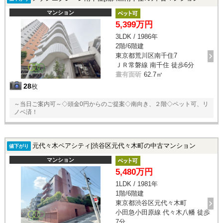
マンション
5,399万円
3LDK / 1986年
2階/6階建
東京都荒川区南千住7
ＪＲ常磐線 南千住 徒歩6分
晝有面斫
62.7㎡
28
枚
～当日ご案内可～◇頭金0円からのご提案◇南向き、２階◇ペット可、リ
ノベ済！
元代々木ペアシティ|渋谷区元代々木町の中古マンション
値下がり
マンション
5,480万円
1LDK / 1981年
1階/6階建
東京都渋谷区元代々木町
小田急小田原線 代々木八幡 徒歩
7分