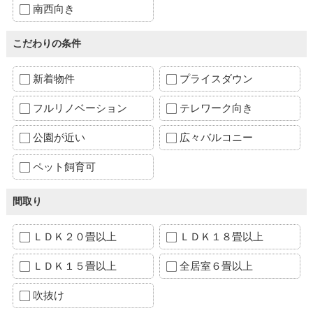
南西向き
こだわりの条件
新着物件
プライスダウン
フルリノベーション
テレワーク向き
公園が近い
広々バルコニー
ペット飼育可
間取り
ＬＤＫ２０畳以上
ＬＤＫ１８畳以上
ＬＤＫ１５畳以上
全居室６畳以上
吹抜け