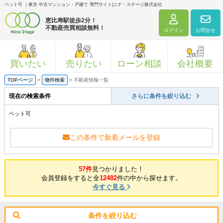
ペット可 ｜東京 中古マンション・戸建て 専門サイト|ニナ・ステージ株式会社
恵比寿駅徒歩2分！
不動産売買相談無料！
ログイン
お問合せ
買いたい
売りたい
ローン相談
会社概要
TOPページ
>
物件検索
>
不動産情報一覧
現在の検索条件
さらに条件を絞り込む
ペット可
この条件で新着メールを登録
57件
見つかりました！
会員登録をすると全
12482
件の中から探せます。
今すぐ見る
条件を絞り込む