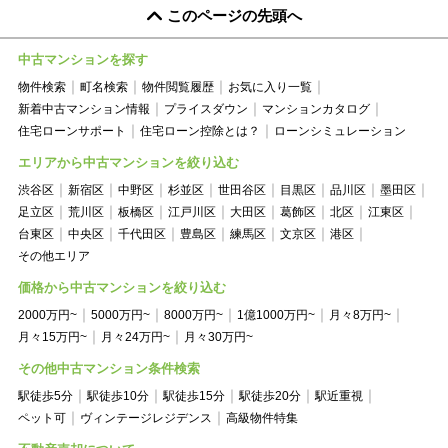
このページの先頭へ
中古マンションを探す
物件検索
町名検索
物件閲覧履歴
お気に入り一覧
新着中古マンション情報
プライスダウン
マンションカタログ
住宅ローンサポート
住宅ローン控除とは？
ローンシミュレーション
エリアから中古マンションを絞り込む
渋谷区
新宿区
中野区
杉並区
世田谷区
目黒区
品川区
墨田区
足立区
荒川区
板橋区
江戸川区
大田区
葛飾区
北区
江東区
台東区
中央区
千代田区
豊島区
練馬区
文京区
港区
その他エリア
価格から中古マンションを絞り込む
2000万円~
5000万円~
8000万円~
1億1000万円~
月々8万円~
月々15万円~
月々24万円~
月々30万円~
その他中古マンション条件検索
駅徒歩5分
駅徒歩10分
駅徒歩15分
駅徒歩20分
駅近重視
ペット可
ヴィンテージレジデンス
高級物件特集