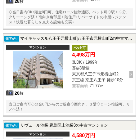
28
枚
◇当日案内OK♪頭金0円可、住宅ローン控除適応、ペット可◇駅１３分、
クリーニング済！南向き角部屋１階住戸♪リバーサイドの中層レジデン
ス！快適な暮らしを支える設備も充実♪
マイキャッスル八王子元横山町|八王子市元横山町2の中古マンション
値下がり
マンション
4,498万円
3LDK / 1999年
3階/8階建
東京都八王子市元横山町2
京王線 京王八王子 徒歩10分
晝有面斫
71.77㎡
28
枚
当日ご案内可◇頭金0円からのご提案◇西向き、３階◇ローン控除可、リ
ノベ済！
リヴェール池袋|豊島区上池袋3の中古マンション
値下がり
マンション
4,580万円