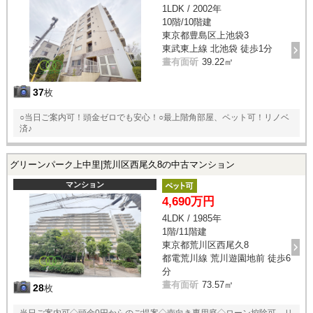
1LDK / 2002年
10階/10階建
東京都豊島区上池袋3
東武東上線 北池袋 徒歩1分
晝有面斫
39.22㎡
37
枚
○当日ご案内可！頭金ゼロでも安心！○最上階角部屋、ペット可！リノベ
済♪
グリーンパーク上中里|荒川区西尾久8の中古マンション
マンション
4,690万円
4LDK / 1985年
1階/11階建
東京都荒川区西尾久8
都電荒川線 荒川遊園地前 徒歩6
分
晝有面斫
73.57㎡
28
枚
当日ご案内可◇頭金0円からのご提案◇南向き専用庭◇ローン控除可、リ