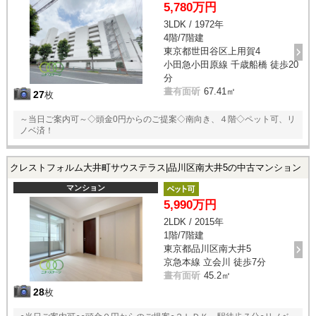
5,780万円
3LDK / 1972年
4階/7階建
東京都世田谷区上用賀4
小田急小田原線 千歳船橋 徒歩20
分
晝有面斫
67.41㎡
27
枚
～当日ご案内可～◇頭金0円からのご提案◇南向き、４階◇ペット可、リ
ノベ済！
クレストフォルム大井町サウステラス|品川区南大井5の中古マンション
マンション
5,990万円
2LDK / 2015年
1階/7階建
東京都品川区南大井5
京急本線 立会川 徒歩7分
晝有面斫
45.2㎡
28
枚