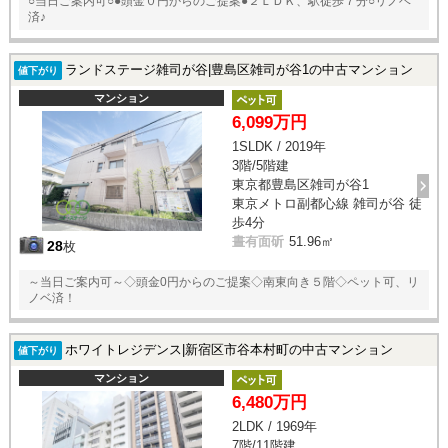
○当日ご案内可○●頭金０円からのご提案●２ＬＤＫ、駅徒歩７分○リノベ
済♪
ランドステージ雑司が谷|豊島区雑司が谷1の中古マンション
値下がり
マンション
6,099万円
1SLDK / 2019年
3階/5階建
東京都豊島区雑司が谷1
東京メトロ副都心線 雑司が谷 徒
歩4分
晝有面斫
51.96㎡
28
枚
～当日ご案内可～◇頭金0円からのご提案◇南東向き５階◇ペット可、リ
ノベ済！
ホワイトレジデンス|新宿区市谷本村町の中古マンション
値下がり
マンション
6,480万円
2LDK / 1969年
7階/11階建