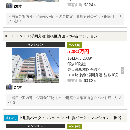
晝有面斫
37.24㎡
28
枚
～当日ご案内可～◇頭金0円からのご提案◇専用庭付◇ペット飼育可、リ
ノベ済！
ＢＥＬＩＳＴＡ浮間舟渡|板橋区舟渡2の中古マンション
マンション
5,480万円
1SLDK / 2009年
6階/10階建
東京都板橋区舟渡2
ＪＲ埼京線 浮間舟渡 徒歩10分
晝有面斫
60.02㎡
27
枚
～当日ご案内可～◇頭金0円からのご提案◇６階南向き◇ペット可、リノ
ベ済！
上用賀パーク・マンション上用賀パーク・マンション|世田谷区上用賀4の中古マンション
値下がり
マンション