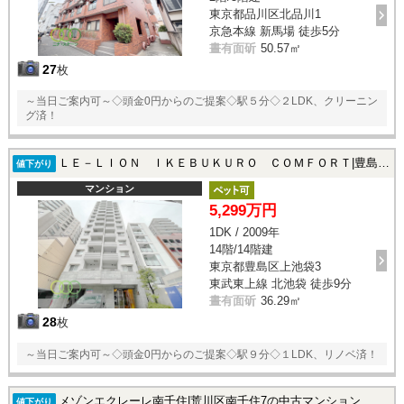
東京都品川区北品川1
京急本線 新馬場 徒歩5分
晝有面斫
50.57㎡
27
枚
～当日ご案内可～◇頭金0円からのご提案◇駅５分◇２LDK、クリーニン
グ済！
ＬＥ－ＬＩＯＮ ＩＫＥＢＵＫＵＲＯ ＣＯＭＦＯＲＴ|豊島区上池袋3の中古マンション
値下がり
マンション
5,299万円
1DK / 2009年
14階/14階建
東京都豊島区上池袋3
東武東上線 北池袋 徒歩9分
晝有面斫
36.29㎡
28
枚
～当日ご案内可～◇頭金0円からのご提案◇駅９分◇１LDK、リノベ済！
メゾンエクレーレ南千住|荒川区南千住7の中古マンション
値下がり