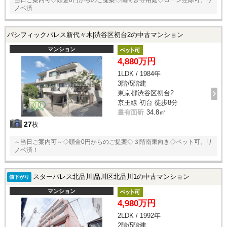
ノベ済
パシフィックパレス新代々木|渋谷区初台2の中古マンション
マンション
4,880万円
1LDK / 1984年
3階/5階建
東京都渋谷区初台2
京王線 初台 徒歩8分
晝有面斫
34.8㎡
27
枚
～当日ご案内可～◇頭金0円からのご提案◇３階南東向き◇ペット可、リ
ノベ済！
スターパレス北品川|品川区北品川1の中古マンション
値下がり
マンション
4,980万円
2LDK / 1992年
2階/5階建