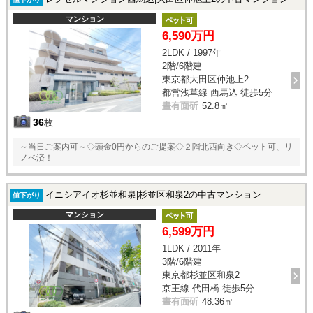
マンション
6,590万円
2LDK / 1997年
2階/6階建
東京都大田区仲池上2
都営浅草線 西馬込 徒歩5分
晝有面斫
52.8㎡
36
枚
～当日ご案内可～◇頭金0円からのご提案◇２階北西向き◇ペット可、リ
ノベ済！
イニシアイオ杉並和泉|杉並区和泉2の中古マンション
値下がり
マンション
6,599万円
1LDK / 2011年
3階/6階建
東京都杉並区和泉2
京王線 代田橋 徒歩5分
晝有面斫
48.36㎡