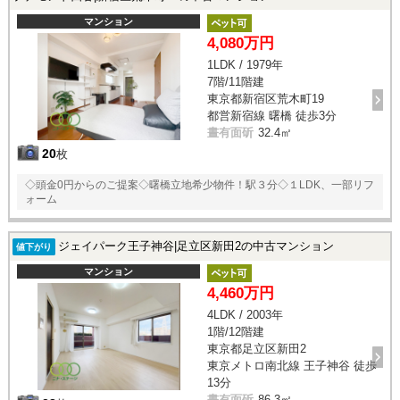
マンション
4,080万円
1LDK / 1979年
7階/11階建
東京都新宿区荒木町19
都営新宿線 曙橋 徒歩3分
晝有面斫
32.4㎡
20
枚
◇頭金0円からのご提案◇曙橋立地希少物件！駅３分◇１LDK、一部リフ
ォーム
ジェイパーク王子神谷|足立区新田2の中古マンション
値下がり
マンション
4,460万円
4LDK / 2003年
1階/12階建
東京都足立区新田2
東京メトロ南北線 王子神谷 徒歩
13分
晝有面斫
86.3㎡