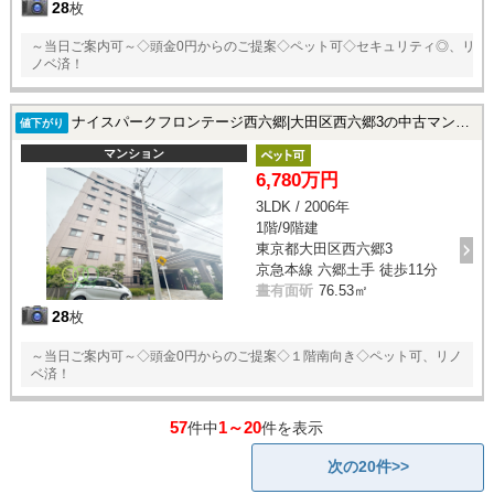
28
枚
～当日ご案内可～◇頭金0円からのご提案◇ペット可◇セキュリティ◎、リ
ノベ済！
ナイスパークフロンテージ西六郷|大田区西六郷3の中古マンション
値下がり
マンション
6,780万円
3LDK / 2006年
1階/9階建
東京都大田区西六郷3
京急本線 六郷土手 徒歩11分
晝有面斫
76.53㎡
28
枚
～当日ご案内可～◇頭金0円からのご提案◇１階南向き◇ペット可、リノ
ベ済！
57
1～20
件中
件を表示
次の20件>>