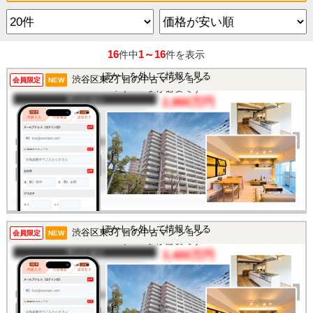
16
1～16
件中
件を表示
この物件を見るには
ぼかしを外して情報を見る
渋谷区東2丁目の中古マンション
会員限定
NEW
マイページが必要です
マンション
2,860万円
間取り
1K
完成年
1980年
建物面積
26.73㎡
土地面積
-
所在地
東京都渋谷区東2丁目
交通
/
この物件を見るには
ぼかしを外して情報を見る
渋谷区東3丁目の中古マンション
会員限定
NEW
マイページが必要です
マンション
3,400万円
間取り
1R
完成年
1983年
建物面積
25.68㎡
土地面積
-