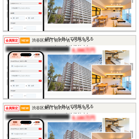
建物面積
45.6㎡
土地面積
-
所在地
東京都渋谷区東1丁目
交通
/
この物件を見るには
ぼかしを外して情報を見る
渋谷区東1丁目の中古マンション
会員限定
NEW
マイページが必要です
マンション
8,398万円
間取り
1LDK
完成年
1998年
建物面積
32.55㎡
土地面積
-
所在地
東京都渋谷区東1丁目
交通
/
この物件を見るには
ぼかしを外して情報を見る
渋谷区東1丁目の中古マンション
会員限定
NEW
マイページが必要です
マンション
9,180万円
間取り
1LDK
完成年
1998年
建物面積
44.09㎡