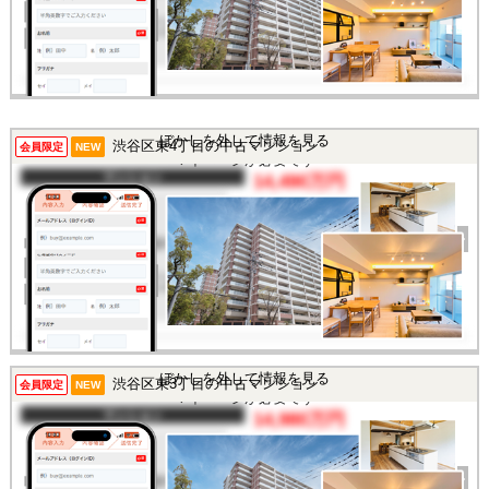
土地面積
-
所在地
東京都渋谷区東1丁目
交通
/
この物件を見るには
ぼかしを外して情報を見る
渋谷区東4丁目の中古マンション
会員限定
NEW
マイページが必要です
マンション
14,490万円
間取り
2LDK
完成年
2013年
建物面積
53.73㎡
土地面積
-
所在地
東京都渋谷区東4丁目
交通
/
この物件を見るには
ぼかしを外して情報を見る
渋谷区東3丁目の中古マンション
会員限定
NEW
マイページが必要です
マンション
14,980万円
間取り
1R
完成年
2025年
建物面積
29.13㎡