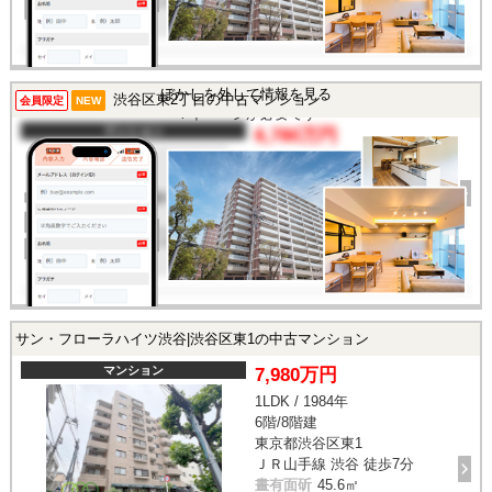
所在地
東京都渋谷区東1丁目
交通
/
この物件を見るには
ぼかしを外して情報を見る
渋谷区東2丁目の中古マンション
会員限定
NEW
マイページが必要です
マンション
6,780万円
間取り
1SLDK
完成年
2002年
建物面積
45.21㎡
土地面積
-
所在地
東京都渋谷区東2丁目
交通
/
サン・フローラハイツ渋谷|渋谷区東1の中古マンション
マンション
7,980万円
1LDK / 1984年
6階/8階建
東京都渋谷区東1
ＪＲ山手線 渋谷 徒歩7分
晝有面斫
45.6㎡