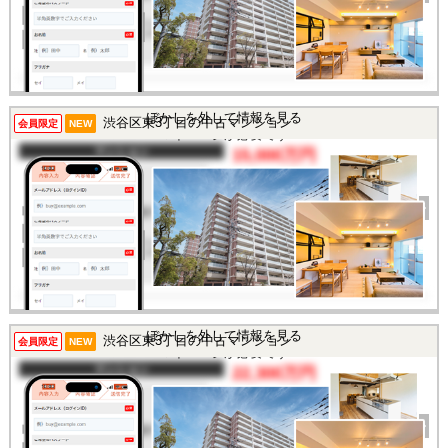
土地面積
-
所在地
東京都渋谷区東3丁目
交通
/
この物件を見るには
ぼかしを外して情報を見る
渋谷区東3丁目の中古マンション
会員限定
NEW
マイページが必要です
マンション
15,000万円
間取り
2LDK
完成年
2015年
建物面積
65.1㎡
土地面積
-
所在地
東京都渋谷区東3丁目
交通
/
この物件を見るには
ぼかしを外して情報を見る
渋谷区東3丁目の中古マンション
会員限定
NEW
マイページが必要です
マンション
22,300万円
間取り
2LDK
完成年
2003年
建物面積
95.01㎡