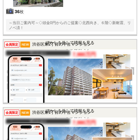
36
枚
～当日ご案内可～◇頭金0円からのご提案◇北西向き、６階◇新耐震、リ
ノベ済！
この物件を見るには
ぼかしを外して情報を見る
渋谷区東2丁目の中古マンション
会員限定
NEW
マイページが必要です
マンション
7,980万円
間取り
1LDK
完成年
1981年
建物面積
63.81㎡
土地面積
-
所在地
東京都渋谷区東2丁目
交通
/
この物件を見るには
ぼかしを外して情報を見る
渋谷区東1丁目の中古マンション
会員限定
NEW
マイページが必要です
マンション
7,980万円
間取り
1LDK
完成年
1984年