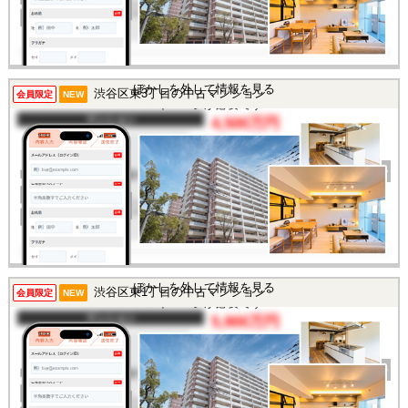
所在地
東京都渋谷区東3丁目
交通
/
この物件を見るには
ぼかしを外して情報を見る
渋谷区東3丁目の中古マンション
会員限定
NEW
マイページが必要です
マンション
4,500万円
間取り
1R
完成年
1983年
建物面積
27.72㎡
土地面積
-
所在地
東京都渋谷区東3丁目
交通
/
この物件を見るには
ぼかしを外して情報を見る
渋谷区東1丁目の中古マンション
会員限定
NEW
マイページが必要です
マンション
5,900万円
間取り
1LDK
完成年
1977年
建物面積
44.82㎡
土地面積
-