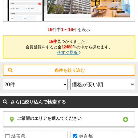
所在地
東京都渋谷区東3丁目
交通
/
16
1～16
件中
件を表示
16件
見つかりました！
会員登録をすると全
12480
件の中から探せます。
今すぐ見る
条件を絞り込む
さらに絞り込んで検索する
ご希望のエリアを選んでください
埼玉県
東京都