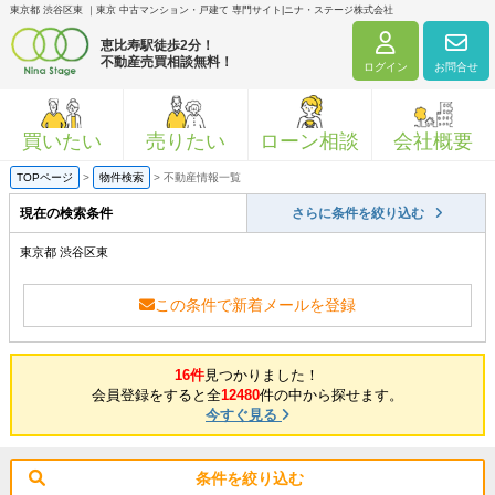
東京都 渋谷区東 ｜東京 中古マンション・戸建て 専門サイト|ニナ・ステージ株式会社
恵比寿駅徒歩2分！
不動産売買相談無料！
ログイン
お問合せ
買いたい
売りたい
ローン相談
会社概要
TOPページ
>
物件検索
>
不動産情報一覧
現在の検索条件
さらに条件を絞り込む
東京都 渋谷区東
この条件で新着メールを登録
16件
見つかりました！
会員登録をすると全
12480
件の中から探せます。
今すぐ見る
条件を絞り込む