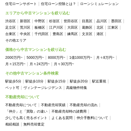
住宅ローンサポート
住宅ローン控除とは？
ローンシミュレーション
エリアから中古マンションを絞り込む
渋谷区
新宿区
中野区
杉並区
世田谷区
目黒区
品川区
墨田区
足立区
荒川区
板橋区
江戸川区
大田区
葛飾区
北区
江東区
台東区
中央区
千代田区
豊島区
練馬区
文京区
港区
その他エリア
価格から中古マンションを絞り込む
2000万円~
5000万円~
8000万円~
1億1000万円~
月々8万円~
月々15万円~
月々24万円~
月々30万円~
その他中古マンション条件検索
駅徒歩5分
駅徒歩10分
駅徒歩15分
駅徒歩20分
駅近重視
ペット可
ヴィンテージレジデンス
高級物件特集
不動産売却について
不動産売却について
不動産売却実績
不動産売却の流れ
「仲介」と「買取」の違い
不動産売却時の諸費用
少しでも高く売るポイント
よくある質問
仲介手数料について
相続相談
無料売却査定