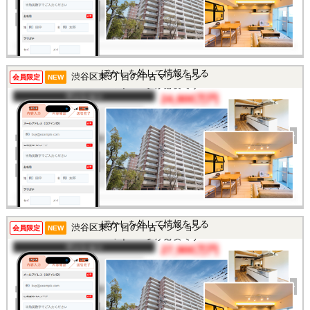
土地面積
-
所在地
東京都渋谷区東3丁目
交通
/
この物件を見るには
ぼかしを外して情報を見る
渋谷区東3丁目の中古マンション
会員限定
NEW
マイページが必要です
マンション
24,800万円
間取り
2LDK
完成年
2003年
建物面積
84.44㎡
土地面積
-
所在地
東京都渋谷区東3丁目
交通
/
この物件を見るには
ぼかしを外して情報を見る
渋谷区東3丁目の中古マンション
会員限定
NEW
マイページが必要です
マンション
27,900万円
間取り
2LDK
完成年
2003年
建物面積
95.01㎡
土地面積
-