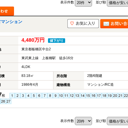
表示件数
並び順
古マンション
4,480万円
値下がり
東京都板橋区中台2
地
東武東上線 上板橋駅 徒歩16分
4LDK
り
83.18㎡
2階/6階建
面積
所在階
1986年4月
マンション/RC造
月
建物構造
7
枚
表示件数
並び順