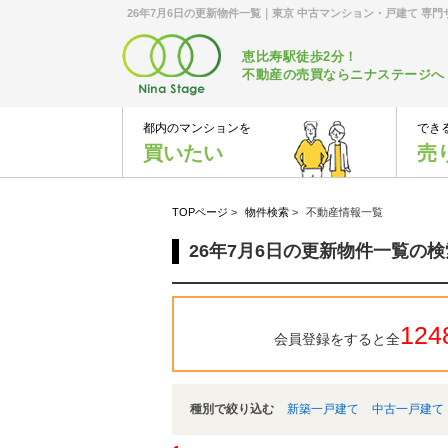
26年7月6日の更新物件一覧｜東京 中古マンション・戸建て 専
恵比寿駅徒歩2分！
不動産の売買ならニナステージへ
都内のマンションを
でき
買いたい
売
TOPページ
>
物件検索
>
不動産情報一覧
26年7月6日の更新物件一覧の
124
会員登録をすると全
種別で絞り込む
新築一戸建て
中古一戸建て