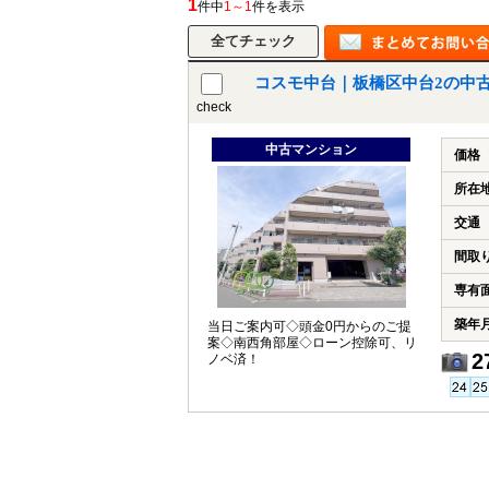
1
件中
1～1
件を表示
コスモ中台｜板橋区中台2の中
check
中古マンション
価格
所在
交通
間取
専有
築年
当日ご案内可◇頭金0円からのご提
案◇南西角部屋◇ローン控除可、リ
2
ノベ済！