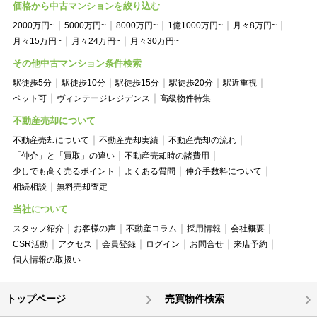
価格から中古マンションを絞り込む
2000万円~
5000万円~
8000万円~
1億1000万円~
月々8万円~
月々15万円~
月々24万円~
月々30万円~
その他中古マンション条件検索
駅徒歩5分
駅徒歩10分
駅徒歩15分
駅徒歩20分
駅近重視
ペット可
ヴィンテージレジデンス
高級物件特集
不動産売却について
不動産売却について
不動産売却実績
不動産売却の流れ
「仲介」と「買取」の違い
不動産売却時の諸費用
少しでも高く売るポイント
よくある質問
仲介手数料について
相続相談
無料売却査定
当社について
スタッフ紹介
お客様の声
不動産コラム
採用情報
会社概要
CSR活動
アクセス
会員登録
ログイン
お問合せ
来店予約
個人情報の取扱い
トップページ
売買物件検索