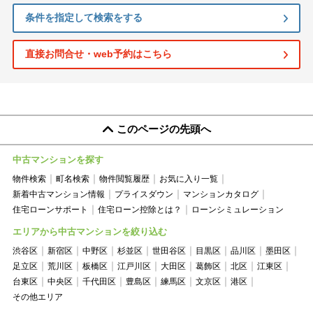
条件を指定して検索をする
直接お問合せ・web予約はこちら
このページの先頭へ
中古マンションを探す
物件検索
町名検索
物件閲覧履歴
お気に入り一覧
新着中古マンション情報
プライスダウン
マンションカタログ
住宅ローンサポート
住宅ローン控除とは？
ローンシミュレーション
エリアから中古マンションを絞り込む
渋谷区
新宿区
中野区
杉並区
世田谷区
目黒区
品川区
墨田区
足立区
荒川区
板橋区
江戸川区
大田区
葛飾区
北区
江東区
台東区
中央区
千代田区
豊島区
練馬区
文京区
港区
その他エリア