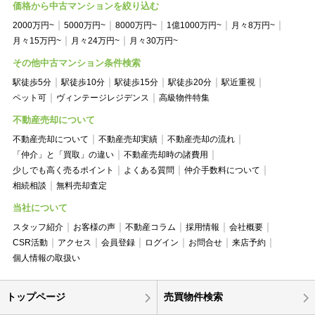
価格から中古マンションを絞り込む
2000万円~
5000万円~
8000万円~
1億1000万円~
月々8万円~
月々15万円~
月々24万円~
月々30万円~
その他中古マンション条件検索
駅徒歩5分
駅徒歩10分
駅徒歩15分
駅徒歩20分
駅近重視
ペット可
ヴィンテージレジデンス
高級物件特集
不動産売却について
不動産売却について
不動産売却実績
不動産売却の流れ
「仲介」と「買取」の違い
不動産売却時の諸費用
少しでも高く売るポイント
よくある質問
仲介手数料について
相続相談
無料売却査定
当社について
スタッフ紹介
お客様の声
不動産コラム
採用情報
会社概要
CSR活動
アクセス
会員登録
ログイン
お問合せ
来店予約
個人情報の取扱い
トップページ
売買物件検索