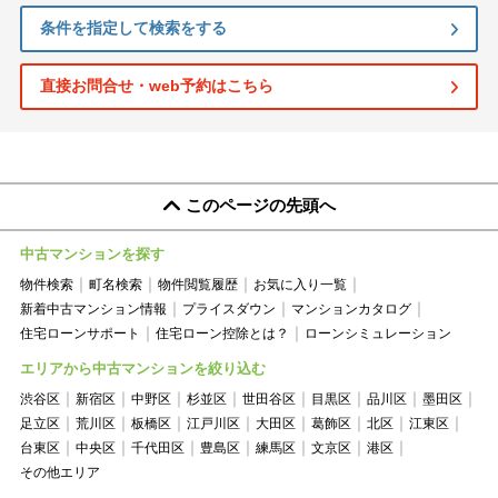
条件を指定して検索をする
直接お問合せ・web予約はこちら
このページの先頭へ
中古マンションを探す
物件検索
町名検索
物件閲覧履歴
お気に入り一覧
新着中古マンション情報
プライスダウン
マンションカタログ
住宅ローンサポート
住宅ローン控除とは？
ローンシミュレーション
エリアから中古マンションを絞り込む
渋谷区
新宿区
中野区
杉並区
世田谷区
目黒区
品川区
墨田区
足立区
荒川区
板橋区
江戸川区
大田区
葛飾区
北区
江東区
台東区
中央区
千代田区
豊島区
練馬区
文京区
港区
その他エリア