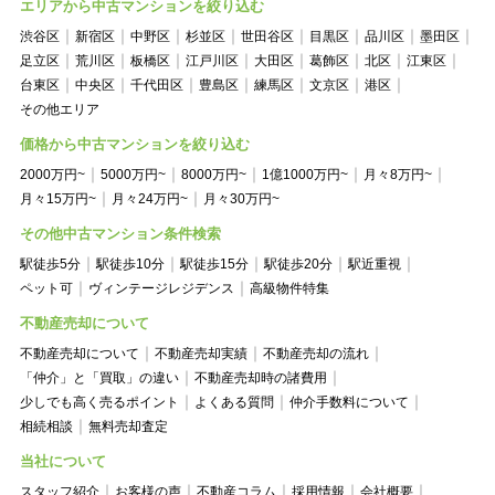
エリアから中古マンションを絞り込む
渋谷区
新宿区
中野区
杉並区
世田谷区
目黒区
品川区
墨田区
足立区
荒川区
板橋区
江戸川区
大田区
葛飾区
北区
江東区
台東区
中央区
千代田区
豊島区
練馬区
文京区
港区
その他エリア
価格から中古マンションを絞り込む
2000万円~
5000万円~
8000万円~
1億1000万円~
月々8万円~
月々15万円~
月々24万円~
月々30万円~
その他中古マンション条件検索
駅徒歩5分
駅徒歩10分
駅徒歩15分
駅徒歩20分
駅近重視
ペット可
ヴィンテージレジデンス
高級物件特集
不動産売却について
不動産売却について
不動産売却実績
不動産売却の流れ
「仲介」と「買取」の違い
不動産売却時の諸費用
少しでも高く売るポイント
よくある質問
仲介手数料について
相続相談
無料売却査定
当社について
スタッフ紹介
お客様の声
不動産コラム
採用情報
会社概要