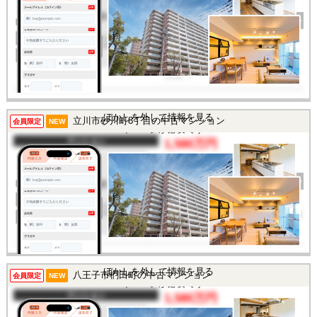
完成年
2000年
建物面積
21.89㎡
土地面積
-
所在地
東京都大田区田園調布本
町
交通
/
この物件を見るには
ぼかしを外して情報を見る
立川市砂川町8丁目の中古マンション
会員限定
NEW
マイページが必要です
マンション
1,580万円
間取り
3LDK
完成年
1988年
建物面積
76.36㎡
土地面積
-
所在地
東京都立川市砂川町8丁目
交通
/
この物件を見るには
ぼかしを外して情報を見る
八王子市椚田町の中古マンション
会員限定
NEW
マイページが必要です
マンション
1,580万円
間取り
1LDK