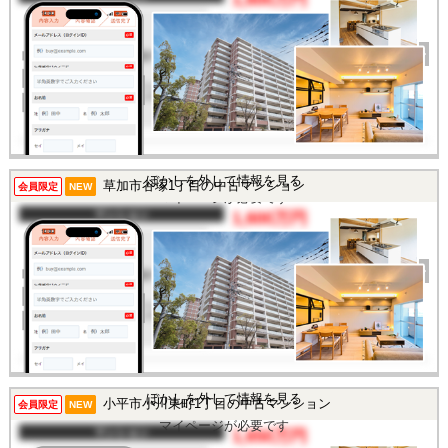
間取り
2DK
完成年
1973年
建物面積
70.28㎡
土地面積
-
所在地
東京都葛飾区堀切4丁目
交通
/
この物件を見るには
ぼかしを外して情報を見る
草加市谷塚1丁目の中古マンション
会員限定
NEW
マイページが必要です
マンション
1,600万円
間取り
3LDK
完成年
1989年
建物面積
63.18㎡
土地面積
-
所在地
埼玉県草加市谷塚1丁目
交通
/
ぼかしを外して情報を見る
小平市小川東町1丁目の中古マンション
この物件を見るには
会員限定
NEW
マイページが必要です
マンション
1,650万円