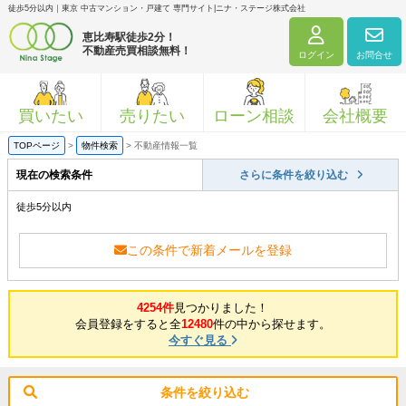
徒歩5分以内｜東京 中古マンション・戸建て 専門サイト|ニナ・ステージ株式会社
恵比寿駅徒歩2分！
不動産売買相談無料！
ログイン
お問合せ
買いたい
売りたい
ローン相談
会社概要
TOPページ
>
物件検索
>
不動産情報一覧
現在の検索条件
さらに条件を絞り込む
徒歩5分以内
この条件で新着メールを登録
4254件
見つかりました！
会員登録をすると全
12480
件の中から探せます。
今すぐ見る
条件を絞り込む