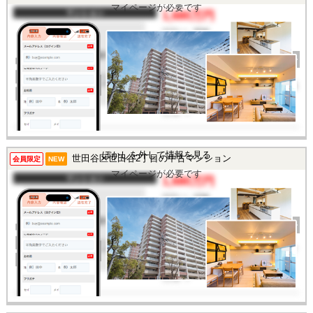
マイページが必要です
マンション
1,680万円
間取り
3DK
完成年
1980年
建物面積
75.46㎡
土地面積
-
所在地
東京都八王子市めじろ台1
丁目
交通
/
ぼかしを外して情報を見る
世田谷区世田谷2丁目の中古マンション
この物件を見るには
会員限定
NEW
マイページが必要です
マンション
1,680万円
間取り
1DK
完成年
1970年
建物面積
27.6㎡
土地面積
-
所在地
東京都世田谷区世田谷2丁
目
交通
/