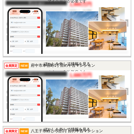
マイページが必要です
マンション
1,660万円
間取り
1LDK
完成年
1974年
建物面積
32.49㎡
土地面積
-
所在地
神奈川県川崎市川崎区大
師駅前1丁目
交通
/
この物件を見るには
ぼかしを外して情報を見る
府中市本宿町1丁目の中古マンション
会員限定
NEW
マイページが必要です
マンション
1,680万円
間取り
2LDK
完成年
1978年
建物面積
68.31㎡
土地面積
-
所在地
東京都府中市本宿町1丁目
交通
/
ぼかしを外して情報を見る
八王子市めじろ台1丁目の中古マンション
この物件を見るには
会員限定
NEW