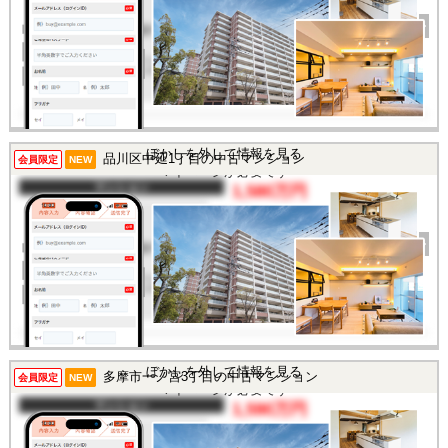
完成年
1973年
建物面積
55.12㎡
土地面積
-
所在地
東京都八王子市椚田町
交通
/
この物件を見るには
ぼかしを外して情報を見る
品川区中延1丁目の中古マンション
会員限定
NEW
マイページが必要です
マンション
1,580万円
間取り
2K
完成年
1970年
建物面積
27.64㎡
土地面積
-
所在地
東京都品川区中延1丁目
交通
/
この物件を見るには
ぼかしを外して情報を見る
多摩市一ノ宮3丁目の中古マンション
会員限定
NEW
マイページが必要です
マンション
1,590万円
間取り
2LDK