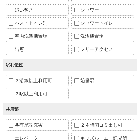
追い焚き
シャワー
バス・トイレ別
シャワートイレ
室内洗濯機置場
洗濯機置場
出窓
フリーアクセス
駅利便性
２沿線以上利用可
始発駅
２駅以上利用可
共用部
共有施設充実
２４時間ゴミ出し可
エレベーター
キッズルーム・託児所