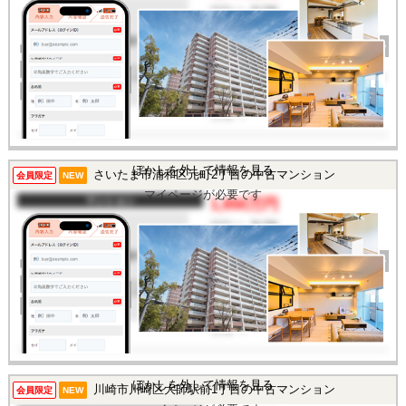
間取り
2LDK
完成年
1982年
建物面積
53.9㎡
土地面積
-
所在地
東京都小平市小川東町1丁
目
交通
/
ぼかしを外して情報を見る
さいたま市浦和区元町2丁目の中古マンション
この物件を見るには
会員限定
NEW
マイページが必要です
マンション
1,650万円
間取り
3LDK
完成年
1981年
建物面積
55.7㎡
土地面積
-
所在地
埼玉県さいたま市浦和区
元町2丁目
交通
/
ぼかしを外して情報を見る
川崎市川崎区大師駅前1丁目の中古マンション
この物件を見るには
会員限定
NEW