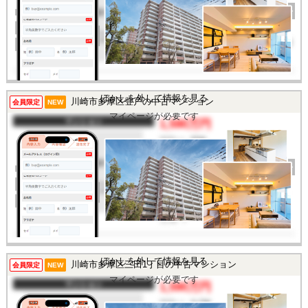
完成年
1978年
建物面積
58.16㎡
土地面積
-
所在地
東京都多摩市一ノ宮3丁目
交通
/
ぼかしを外して情報を見る
川崎市多摩区登戸の中古マンション
この物件を見るには
会員限定
NEW
マイページが必要です
マンション
1,590万円
間取り
2DK
完成年
1983年
建物面積
42.66㎡
土地面積
-
所在地
神奈川県川崎市多摩区登
戸
交通
/
ぼかしを外して情報を見る
川崎市多摩区三田1丁目の中古マンション
この物件を見るには
会員限定
NEW
マイページが必要です
マンション
1,590万円
間取り
1LDK