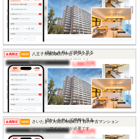
完成年
1969年
建物面積
49.29㎡
土地面積
-
所在地
神奈川県川崎市多摩区三
田1丁目
交通
/
この物件を見るには
ぼかしを外して情報を見る
八王子市狭間町の中古マンション
会員限定
NEW
マイページが必要です
マンション
1,590万円
間取り
3DK
完成年
1974年
建物面積
66.6㎡
土地面積
-
所在地
東京都八王子市狭間町
交通
/
ぼかしを外して情報を見る
さいたま市大宮区寿能町1丁目の中古マンション
この物件を見るには
会員限定
NEW
マイページが必要です
マンション
1,590万円