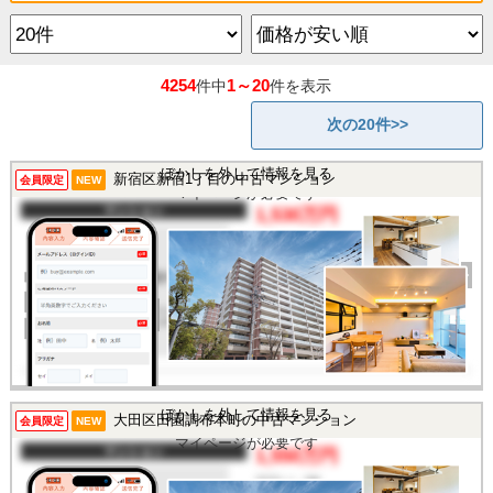
4254
1～20
件中
件を表示
次の20件>>
この物件を見るには
ぼかしを外して情報を見る
新宿区新宿1丁目の中古マンション
会員限定
NEW
マイページが必要です
マンション
1,530万円
間取り
1R
完成年
1986年
建物面積
21.63㎡
土地面積
-
所在地
東京都新宿区新宿1丁目
交通
/
ぼかしを外して情報を見る
大田区田園調布本町の中古マンション
この物件を見るには
会員限定
NEW
マイページが必要です
マンション
1,550万円
間取り
1K