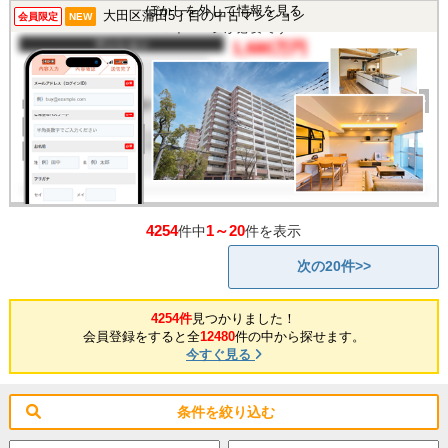
この物件を見るには
ぼかしを外して情報を見る
大田区蒲田5丁目の中古マンション
会員限定
NEW
マイページが必要です
マンション
1,680万円
間取り
1R
完成年
1974年
建物面積
26.18㎡
土地面積
-
所在地
東京都大田区蒲田5丁目
交通
/
4254
1～20
件中
件を表示
次の20件>>
4254件
見つかりました！
会員登録をすると全
12480
件の中から探せます。
今すぐ見る
条件を絞り込む