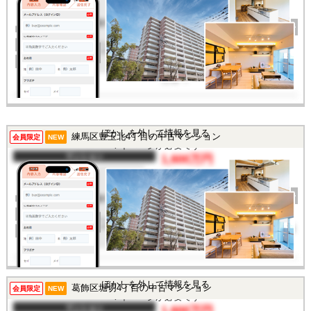
間取り
3LDK
完成年
1980年
建物面積
71.66㎡
土地面積
-
所在地
埼玉県さいたま市大宮区
寿能町1丁目
交通
/
この物件を見るには
ぼかしを外して情報を見る
練馬区豊玉北4丁目の中古マンション
会員限定
NEW
マイページが必要です
マンション
1,600万円
間取り
2DK
完成年
1970年
建物面積
38.66㎡
土地面積
-
所在地
東京都練馬区豊玉北4丁目
交通
/
この物件を見るには
ぼかしを外して情報を見る
葛飾区堀切4丁目の中古マンション
会員限定
NEW
マイページが必要です
マンション
1,600万円