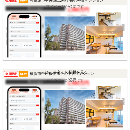
相模原市中央区上溝6丁目の中古マンション
この物件を見るには
会員限定
NEW
マイページが必要です
マンション
1,580万円
間取り
3DK
完成年
1997年
建物面積
59.02㎡
土地面積
-
所在地
神奈川県相模原市中央区
上溝6丁目
交通
/
ぼかしを外して情報を見る
横浜市中区根岸旭台の中古マンション
この物件を見るには
会員限定
NEW
マイページが必要です
マンション
1,580万円
間取り
2DK
完成年
1971年
建物面積
54.18㎡
土地面積
-
所在地
神奈川県横浜市中区根岸
旭台
交通
/