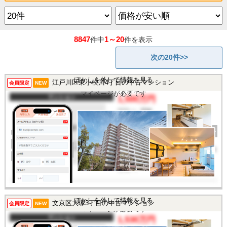
8847
1～20
件中
件を表示
次の20件>>
ぼかしを外して情報を見る
江戸川区東小松川4丁目の中古マンション
この物件を見るには
会員限定
NEW
マイページが必要です
マンション
1,500万円
間取り
2DK
完成年
1974年
建物面積
38.06㎡
土地面積
-
所在地
東京都江戸川区東小松川4
丁目
交通
/
この物件を見るには
ぼかしを外して情報を見る
文京区大塚3丁目の中古マンション
会員限定
NEW
マイページが必要です
マンション
1,530万円