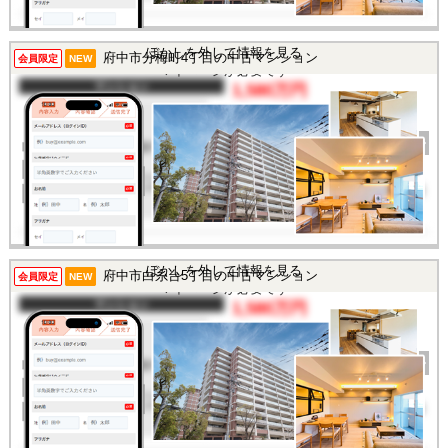
この物件を見るには
ぼかしを外して情報を見る
府中市分梅町4丁目の中古マンション
会員限定
NEW
マイページが必要です
マンション
1,580万円
間取り
1LDK
完成年
1992年
建物面積
44.55㎡
土地面積
-
所在地
東京都府中市分梅町4丁目
交通
/
この物件を見るには
ぼかしを外して情報を見る
府中市白糸台5丁目の中古マンション
会員限定
NEW
マイページが必要です
マンション
1,580万円
間取り
2LDK
完成年
1975年
建物面積
48.99㎡
土地面積
-
所在地
東京都府中市白糸台5丁目
交通
/