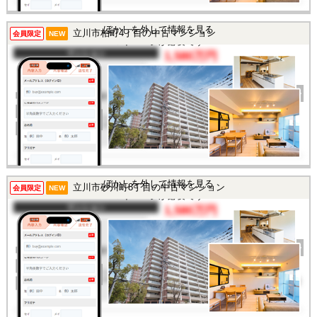
この物件を見るには
ぼかしを外して情報を見る
立川市柏町4丁目の中古マンション
会員限定
NEW
マイページが必要です
マンション
1,580万円
間取り
3DK
完成年
1971年
建物面積
48.85㎡
土地面積
-
所在地
東京都立川市柏町4丁目
交通
/
この物件を見るには
ぼかしを外して情報を見る
立川市砂川町8丁目の中古マンション
会員限定
NEW
マイページが必要です
マンション
1,580万円
間取り
3LDK
完成年
1988年
建物面積
76.36㎡
土地面積
-
所在地
東京都立川市砂川町8丁目
交通
/