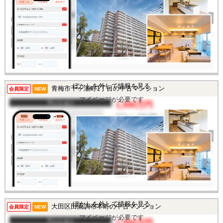
完成年
1993年
建物面積
58.99㎡
土地面積
-
所在地
東京都福生市武蔵野台1丁
目
交通
/
ぼかしを外して情報を見る
青梅市千ヶ瀬町1丁目の中古マンション
この物件を見るには
会員限定
NEW
マイページが必要です
マンション
1,550万円
間取り
1SLDK
完成年
1989年
建物面積
34.4㎡
土地面積
-
所在地
東京都青梅市千ヶ瀬町1丁
目
交通
/
ぼかしを外して情報を見る
大田区田園調布本町の中古マンション
この物件を見るには
会員限定
NEW
マイページが必要です
マンション
1,550万円