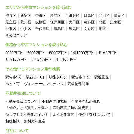
エリアから中古マンションを絞り込む
渋谷区
新宿区
中野区
杉並区
世田谷区
目黒区
品川区
墨田区
足立区
荒川区
板橋区
江戸川区
大田区
葛飾区
北区
江東区
台東区
中央区
千代田区
豊島区
練馬区
文京区
港区
その他エリア
価格から中古マンションを絞り込む
2000万円~
5000万円~
8000万円~
1億1000万円~
月々8万円~
月々15万円~
月々24万円~
月々30万円~
その他中古マンション条件検索
駅徒歩5分
駅徒歩10分
駅徒歩15分
駅徒歩20分
駅近重視
ペット可
ヴィンテージレジデンス
高級物件特集
不動産売却について
不動産売却について
不動産売却実績
不動産売却の流れ
「仲介」と「買取」の違い
不動産売却時の諸費用
少しでも高く売るポイント
よくある質問
仲介手数料について
相続相談
無料売却査定
当社について