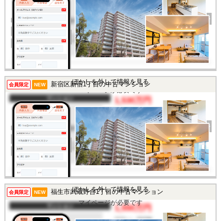
間取り
1R
完成年
1990年
建物面積
21.77㎡
土地面積
-
所在地
東京都文京区大塚3丁目
交通
/
この物件を見るには
ぼかしを外して情報を見る
新宿区新宿1丁目の中古マンション
会員限定
NEW
マイページが必要です
マンション
1,530万円
間取り
1R
完成年
1986年
建物面積
21.63㎡
土地面積
-
所在地
東京都新宿区新宿1丁目
交通
/
ぼかしを外して情報を見る
福生市武蔵野台1丁目の中古マンション
この物件を見るには
会員限定
NEW
マイページが必要です
マンション
1,550万円
間取り
2SDK