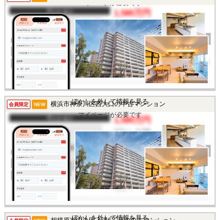
マイページが必要です
マンション
1,580万円
間取り
1LDK
完成年
1991年
建物面積
50㎡
土地面積
-
所在地
東京都東大和市向原6丁目
交通
/
ぼかしを外して情報を見る
横浜市神奈川区西大口の中古マンション
この物件を見るには
会員限定
NEW
マイページが必要です
マンション
1,580万円
間取り
1LDK
完成年
1972年
建物面積
46.98㎡
土地面積
-
所在地
神奈川県横浜市神奈川区
西大口
交通
/
ぼかしを外して情報を見る