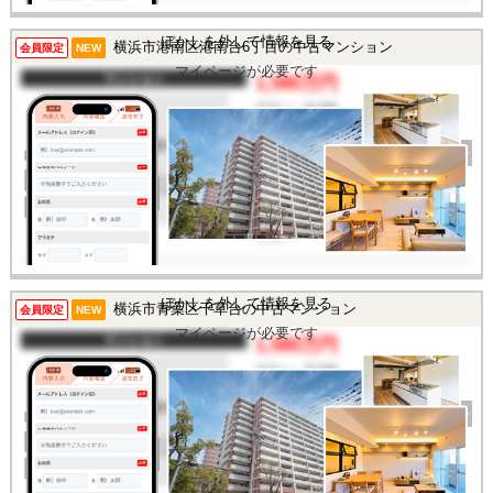
ぼかしを外して情報を見る
横浜市港南区港南台6丁目の中古マンション
この物件を見るには
会員限定
NEW
マイページが必要です
マンション
1,580万円
間取り
2LDK
完成年
1974年
建物面積
48.99㎡
土地面積
-
所在地
神奈川県横浜市港南区港
南台6丁目
交通
/
ぼかしを外して情報を見る
横浜市青葉区千草台の中古マンション
この物件を見るには
会員限定
NEW
マイページが必要です
マンション
1,580万円
間取り
2LDK
完成年
1973年
建物面積
52.64㎡
土地面積
-
所在地
神奈川県横浜市青葉区千
草台