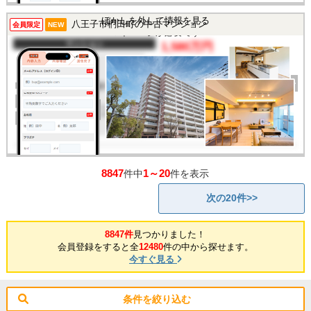
この物件を見るには
ぼかしを外して情報を見る
八王子市椚田町の中古マンション
会員限定
NEW
マイページが必要です
マンション
1,580万円
間取り
1LDK
完成年
1973年
建物面積
55.12㎡
土地面積
-
所在地
東京都八王子市椚田町
交通
/
8847
1～20
件中
件を表示
次の20件>>
8847件
見つかりました！
会員登録をすると全
12480
件の中から探せます。
今すぐ見る
条件を絞り込む