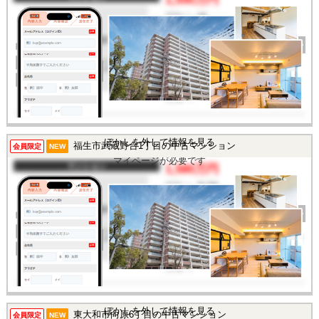
間取り
1K
完成年
2000年
建物面積
21.89㎡
土地面積
-
所在地
東京都大田区田園調布本
町
交通
/
ぼかしを外して情報を見る
福生市武蔵野台1丁目の中古マンション
この物件を見るには
会員限定
NEW
マイページが必要です
マンション
1,580万円
間取り
3LDK
完成年
1987年
建物面積
71.69㎡
土地面積
-
所在地
東京都福生市武蔵野台1丁
目
交通
/
この物件を見るには
ぼかしを外して情報を見る
東大和市向原6丁目の中古マンション
会員限定
NEW