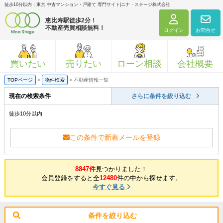
徒歩10分以内｜東京 中古マンション・戸建て 専門サイト|ニナ・ステージ株式会社
恵比寿駅徒歩2分！
不動産売買相談無料！
ログイン
お問合せ
買いたい
売りたい
ローン相談
会社概要
TOPページ
>
物件検索
>
不動産情報一覧
現在の検索条件
さらに条件を絞り込む
徒歩10分以内
この条件で新着メールを登録
8847件
見つかりました！
会員登録をすると全
12480
件の中から探せます。
今すぐ見る
条件を絞り込む