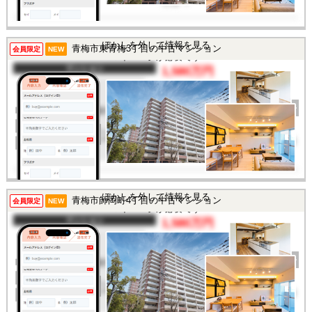
交通
/
この物件を見るには
ぼかしを外して情報を見る
青梅市東青梅3丁目の中古マンション
会員限定
NEW
マイページが必要です
マンション
1,580万円
間取り
2SLDK
完成年
1981年
建物面積
55.89㎡
土地面積
-
所在地
東京都青梅市東青梅3丁目
交通
/
この物件を見るには
ぼかしを外して情報を見る
青梅市師岡町4丁目の中古マンション
会員限定
NEW
マイページが必要です
マンション
1,580万円
間取り
2SLDK
完成年
1997年
建物面積
57.58㎡
土地面積
-
所在地
東京都青梅市師岡町4丁目
交通
/