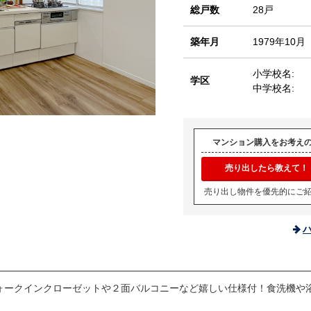
総戸数
28戸
築年月
1979年10月
小学校名:
学区
中学校名:
マンション購入をお考え
売り出したら教えて！
売り出し物件を優先的にご
ォークインクローゼットや２面バルコニーなど嬉しい仕様付！食洗機や