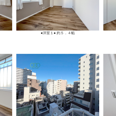
●洋室１● 約５．４帖