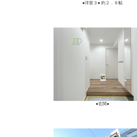
●洋室３● 約２．６帖
●玄関●