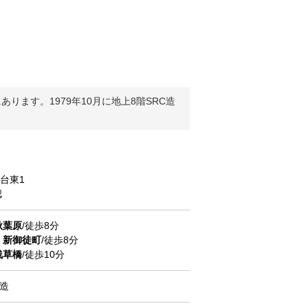
ます。1979年10月に地上8階SRC造
台東
1
認
秋葉原
/徒歩8分
線
新御徒町
/徒歩8分
浅草橋
/徒歩10分
C造