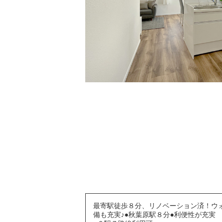
最寄駅徒歩８分、リノベーション済！ウ
備も充実♪●秋葉原駅８分●利便性が充実