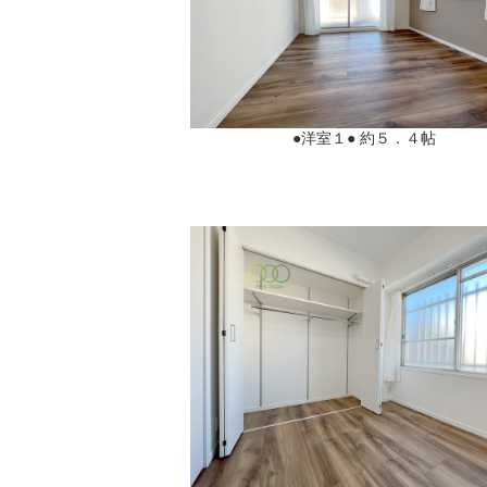
●洋室１● 約５．４帖