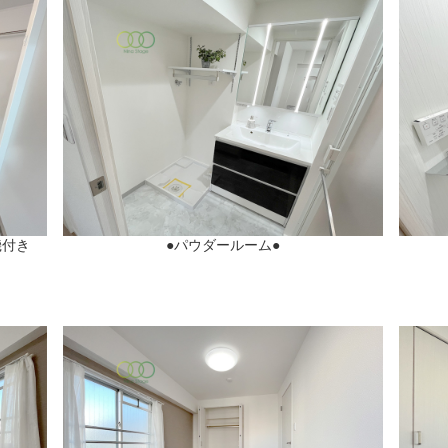
機付き
●パウダールーム●