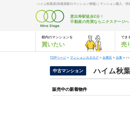
ハイム秋葉原(秋葉原駅のマンション情報)｜マンション購入・
恵比寿駅徒歩2分！
不動産の売買ならニナステージへ
都内のマンションを
でき
買いたい
売
TOPページ
>
マンションカタログ
>
台東区
>
台東
>
ハ
ハイム秋葉
中古マンション