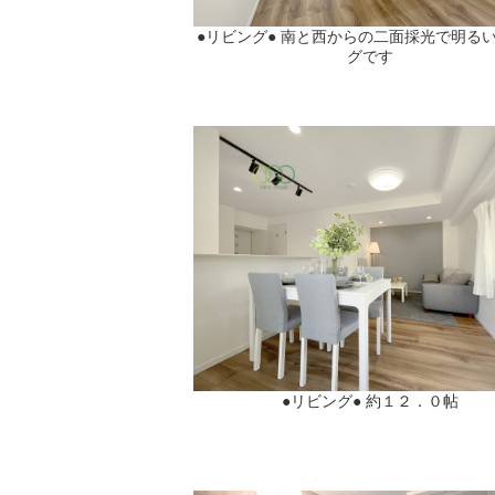
●リビング● 南と西からの二面採光で明る
グです
●リビング● 約１２．０帖