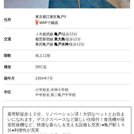
東京都江東区亀戸
9
住所
MAPで確認
ＪＲ総武線
亀戸
/徒歩15分
交通
都営新宿線
東大島
/徒歩12分
東武亀戸線
亀戸水神
/徒歩12分
階数
地上11階
構造
SRC造
築年月
1994年7月
小学校名:水神小学校
学区
中学校名:第二亀戸中学校
最寄駅徒歩１２分、リノベーション済！大切なペットとお住ま
いになれます。デスクスペースなど嬉しい仕様付！食洗機や浴
室乾燥機など、快適な暮らしを支える設備も充実♪●亀戸駅１５
分●利便性が充実