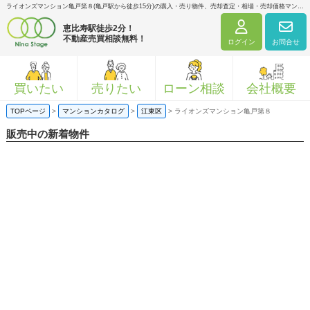
ライオンズマンション亀戸第８(亀戸駅から徒歩15分)の購入・売り物件、売却査定・相場・売却価格マンション情報｜ニナ・ステージ株式会社
恵比寿駅徒歩2分！
不動産売買相談無料！
ログイン
お問合せ
買いたい
売りたい
ローン相談
会社概要
TOPページ
>
マンションカタログ
>
江東区
>
ライオンズマンション亀戸第８
販売中の新着物件