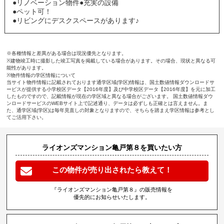
●リノベーション物件●充実の設備
●ペット可！
●リビングにデスクスペースがあります♪
※各種情報と差異がある場合は現況優先となります。
※建物竣工時に撮影した竣工写真を掲載している場合があります。その場合、現状と異なる可
能性があります。
※物件情報の学区情報について
当サイト物件情報に記載されております通学区域(学区)情報は、国土数値情報ダウンロードサ
ービスが提供する小学校区データ【2016年度】及び中学校区データ【2016年度】を元に加工
したものですので、記載情報が現在の学区域と異なる場合がございます。 国土数値情報ダウ
ンロードサービスのWEBサイト上で記述通り、データは必ずしも正確とは言えません。ま
た、通学区域(学区)は毎年見直しの対象となりますので、そちらを踏まえ学区情報は参考とし
てご活用下さい。
ライオンズマンション亀戸第８を買いたい方
この物件が売り出されたら教えて！
『ライオンズマンション亀戸第８』の販売情報を
優先的にお知らせいたします。