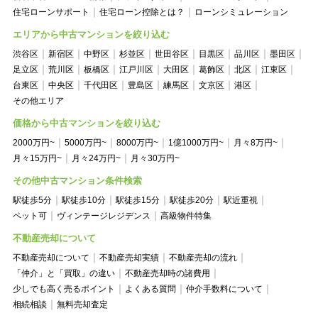
住宅ローンサポート
住宅ローン控除とは？
ローンシミュレーション
エリアから中古マンションを絞り込む
渋谷区
新宿区
中野区
杉並区
世田谷区
目黒区
品川区
墨田区
足立区
荒川区
板橋区
江戸川区
大田区
葛飾区
北区
江東区
台東区
中央区
千代田区
豊島区
練馬区
文京区
港区
その他エリア
価格から中古マンションを絞り込む
2000万円~
5000万円~
8000万円~
1億1000万円~
月々8万円~
月々15万円~
月々24万円~
月々30万円~
その他中古マンション条件検索
駅徒歩5分
駅徒歩10分
駅徒歩15分
駅徒歩20分
駅近重視
ペット可
ヴィンテージレジデンス
高級物件特集
不動産売却について
不動産売却について
不動産売却実績
不動産売却の流れ
「仲介」と「買取」の違い
不動産売却時の諸費用
少しでも高く売るポイント
よくある質問
仲介手数料について
相続相談
無料売却査定