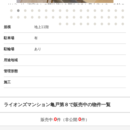
●リビング● 洋室３との間仕切りを開放すると最大約１８．５帖の
リビングになります
規模
地上11階
駐車場
有
駐輪場
あり
用途地域
管理形態
施工
ライオンズマンション亀戸第８で販売中の物件一覧
0
0
販売中:
件（非公開:
件）