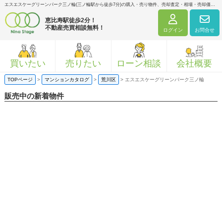
エスエスケーグリーンパーク三ノ輪(三ノ輪駅から徒歩7分)の購入・売り物件、売却査定・相場・売却価格マンション情報｜ニナ・ステージ株式会社
恵比寿駅徒歩2分！
不動産売買相談無料！
ログイン
お問合せ
買いたい
売りたい
ローン相談
会社概要
TOPページ
>
マンションカタログ
>
荒川区
>
エスエスケーグリーンパーク三ノ輪
販売中の新着物件