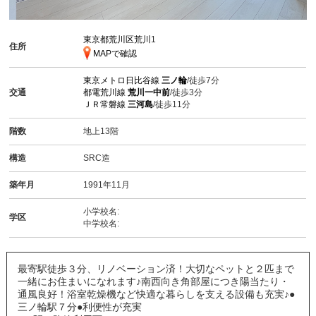
東京都荒川区荒川
1
住所
MAPで確認
東京メトロ日比谷線
三ノ輪
/徒歩7分
交通
都電荒川線
荒川一中前
/徒歩3分
ＪＲ常磐線
三河島
/徒歩11分
階数
地上13階
構造
SRC造
築年月
1991年11月
小学校名:
学区
中学校名:
最寄駅徒歩３分、リノベーション済！大切なペットと２匹まで
一緒にお住まいになれます♪南西向き角部屋につき陽当たり・
通風良好！浴室乾燥機など快適な暮らしを支える設備も充実♪●
三ノ輪駅７分●利便性が充実