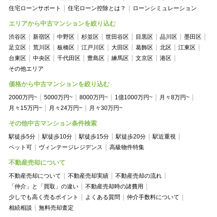
住宅ローンサポート
住宅ローン控除とは？
ローンシミュレーション
エリアから中古マンションを絞り込む
渋谷区
新宿区
中野区
杉並区
世田谷区
目黒区
品川区
墨田区
足立区
荒川区
板橋区
江戸川区
大田区
葛飾区
北区
江東区
台東区
中央区
千代田区
豊島区
練馬区
文京区
港区
その他エリア
価格から中古マンションを絞り込む
2000万円~
5000万円~
8000万円~
1億1000万円~
月々8万円~
月々15万円~
月々24万円~
月々30万円~
その他中古マンション条件検索
駅徒歩5分
駅徒歩10分
駅徒歩15分
駅徒歩20分
駅近重視
ペット可
ヴィンテージレジデンス
高級物件特集
不動産売却について
不動産売却について
不動産売却実績
不動産売却の流れ
「仲介」と「買取」の違い
不動産売却時の諸費用
少しでも高く売るポイント
よくある質問
仲介手数料について
相続相談
無料売却査定