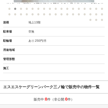
●リビング● 洋室との間仕切りを開放すると最大約１６．５帖のリ
ビングになります
規模
地上13階
駐車場
空無
駐輪場
あり:250円/月
用途地域
管理形態
施工
エスエスケーグリーンパーク三ノ輪で販売中の物件一覧
0
0
販売中:
件（非公開:
件）