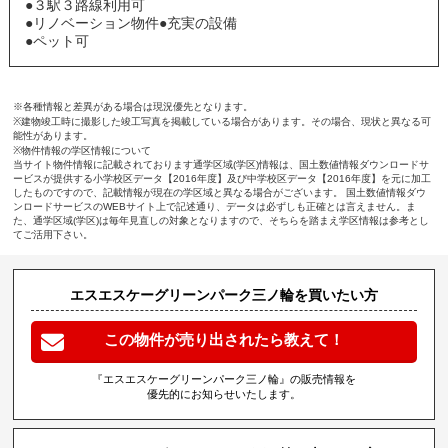
●３駅３路線利用可
●リノベーション物件●充実の設備
●ペット可
※各種情報と差異がある場合は現況優先となります。
※建物竣工時に撮影した竣工写真を掲載している場合があります。その場合、現状と異なる可
能性があります。
※物件情報の学区情報について
当サイト物件情報に記載されております通学区域(学区)情報は、国土数値情報ダウンロードサ
ービスが提供する小学校区データ【2016年度】及び中学校区データ【2016年度】を元に加工
したものですので、記載情報が現在の学区域と異なる場合がございます。 国土数値情報ダウ
ンロードサービスのWEBサイト上で記述通り、データは必ずしも正確とは言えません。ま
た、通学区域(学区)は毎年見直しの対象となりますので、そちらを踏まえ学区情報は参考とし
てご活用下さい。
エスエスケーグリーンパーク三ノ輪を買いたい方
この物件が売り出されたら教えて！
『エスエスケーグリーンパーク三ノ輪』の販売情報を
優先的にお知らせいたします。