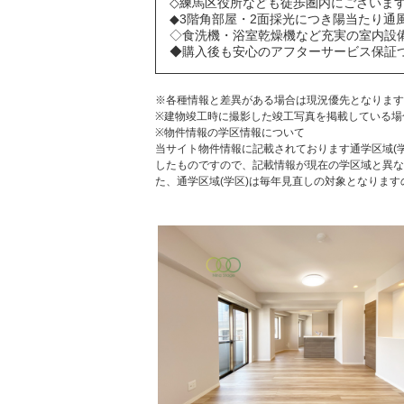
◇練馬区役所なども徒歩圏内にございま
◆3階角部屋・2面採光につき陽当たり通
◇食洗機・浴室乾燥機など充実の室内設
◆購入後も安心のアフターサービス保証つ
※各種情報と差異がある場合は現況優先となります
※建物竣工時に撮影した竣工写真を掲載している場
※物件情報の学区情報について
当サイト物件情報に記載されております通学区域(学
したものですので、記載情報が現在の学区域と異な
た、通学区域(学区)は毎年見直しの対象となりま