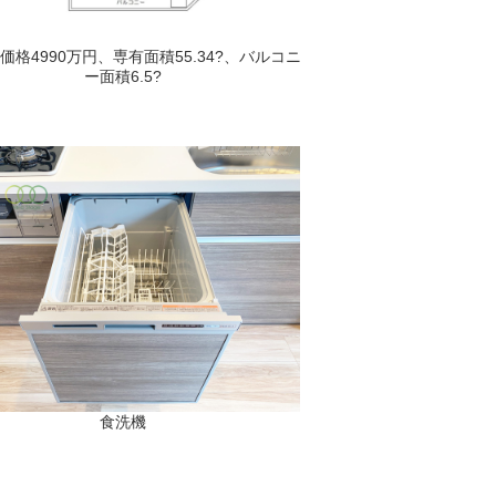
、価格4990万円、専有面積55.34?、バルコニ
ー面積6.5?
食洗機