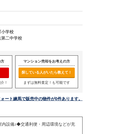
町小学校
進第二中学校
の方
マンション売却をお考えの方
探している人がいたら教えて！
紹介！
まずは無料査定！も可能です
フォート練馬で販売中の物件が0件あります。
室内設備♪◆交通利便・周辺環境などが充