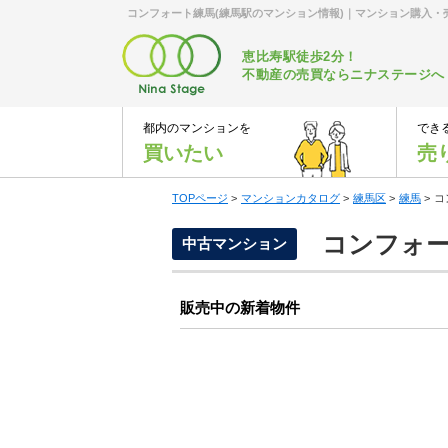
コンフォート練馬(練馬駅のマンション情報)｜マンション購入
恵比寿駅徒歩2分！
不動産の売買ならニナステージへ
都内のマンションを
でき
買いたい
売
TOPページ
>
マンションカタログ
>
練馬区
>
練馬
>
コ
コンフォー
中古マンション