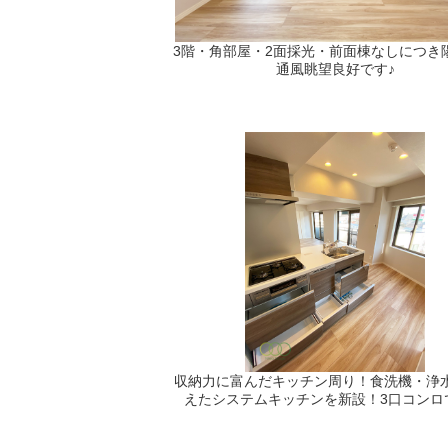
3階・角部屋・2面採光・前面棟なしにつき
通風眺望良好です♪
収納力に富んだキッチン周り！食洗機・浄
えたシステムキッチンを新設！3口コンロ