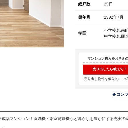
総戸数
25戸
築年月
1992年7月
小学校名:南
学区
中学校名:開
マンション購入をお考え
売り出したら教えて！
売り出し物件を優先的にご
コン
平成築マンション！食洗機・浴室乾燥機など暮らしを豊かにする充実の