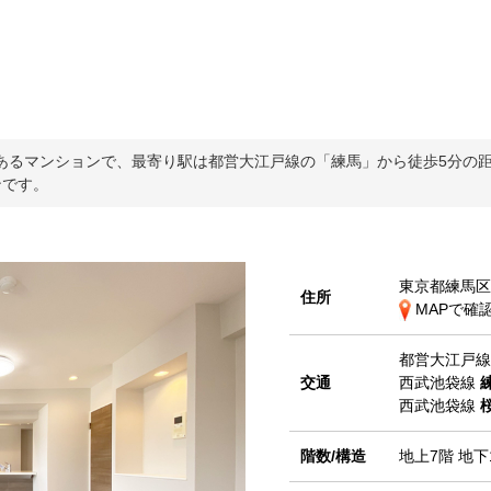
るマンションで、最寄り駅は都営大江戸線の「練馬」から徒歩5分の距離に
ンです。
東京都練馬区
住所
MAPで確
都営大江戸
交通
西武池袋線
西武池袋線
階数/構造
地上7階 地下