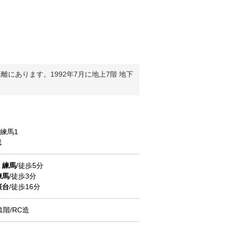
あります。1992年7月に地上7階 地下
練馬
1
認
線
練馬
/徒歩5分
練馬
/徒歩3分
桜台
/徒歩16分
1階/RC造