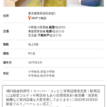
東京都世田谷区赤堤
1
住所
MAPで確認
小田急小田原線
経堂
/徒歩9分
交通
東急世田谷線
松原
/徒歩11分
京王線
下高井戸
/徒歩17分
階数
地上6階
構造
RC造
築年月
1975年3月
小学校名:赤堤小学校
学区
中学校名:松沢中学校
3駅3路線利用可！スーパー・コンビニ等周辺環境充実！駅周辺
には経堂コルティや商店街もあり住環境良好♪食洗機・浴室乾
燥機など室内設備も大変充実しております♪◇2022年10月6日
新規フルリノベーション完工！