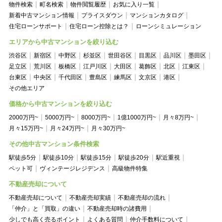
物件検索
町名検索
物件閲覧履歴
お気に入り一覧
新着中古マンション情報
プライスダウン
マンションカタログ
住宅ローンサポート
住宅ローン控除とは？
ローンシミュレーション
エリアから中古マンションを絞り込む
渋谷区
新宿区
中野区
杉並区
世田谷区
目黒区
品川区
墨田区
足立区
荒川区
板橋区
江戸川区
大田区
葛飾区
北区
江東区
台東区
中央区
千代田区
豊島区
練馬区
文京区
港区
その他エリア
価格から中古マンションを絞り込む
2000万円~
5000万円~
8000万円~
1億1000万円~
月々8万円~
月々15万円~
月々24万円~
月々30万円~
その他中古マンション条件検索
駅徒歩5分
駅徒歩10分
駅徒歩15分
駅徒歩20分
駅近重視
ペット可
ヴィンテージレジデンス
高級物件特集
不動産売却について
不動産売却について
不動産売却実績
不動産売却の流れ
「仲介」と「買取」の違い
不動産売却時の諸費用
少しでも高く売るポイント
よくある質問
仲介手数料について