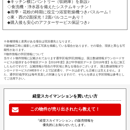
◆キッチン横にパントリー（収納庫）を新設♪
◇食洗機・浄水器を備えたシステムキッチン！
◆雨季・花粉の時期に役立つ浴室乾燥機つきバスルーム！
◇東・西の2面採光！2面バルコニーあり！
◆購入後も安心のアフターサービス保証つき♪
※各種情報と差異がある場合は現況優先となります。
※建物竣工時に撮影した竣工写真を掲載している場合があります。その場合、現状と異なる可
能性があります。
※物件情報の学区情報について
当サイト物件情報に記載されております通学区域(学区)情報は、国土数値情報ダウンロードサ
ービスが提供する小学校区データ【2016年度】及び中学校区データ【2016年度】を元に加工
したものですので、記載情報が現在の学区域と異なる場合がございます。 国土数値情報ダウ
ンロードサービスのWEBサイト上で記述通り、データは必ずしも正確とは言えません。ま
た、通学区域(学区)は毎年見直しの対象となりますので、そちらを踏まえ学区情報は参考とし
てご活用下さい。
経堂スカイマンションを買いたい方
この物件が売り出されたら教えて！
『経堂スカイマンション』の販売情報を
優先的にお知らせいたします。