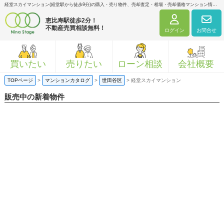
経堂スカイマンション(経堂駅から徒歩9分)の購入・売り物件、売却査定・相場・売却価格マンション情報｜ニナ・ステージ株式会社
恵比寿駅徒歩2分！
不動産売買相談無料！
ログイン
お問合せ
買いたい
売りたい
ローン相談
会社概要
TOPページ
>
マンションカタログ
>
世田谷区
>
経堂スカイマンション
販売中の新着物件