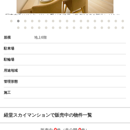
設
写真右手にリビングから繋がる納戸（SLDKのSの部分）があり、
小さなお子様の遊ぶスペースとしても使えますし、ワークスペース
としてもお使いいただけます♪
規模
地上6階
駐車場
駐輪場
用途地域
管理形態
施工
経堂スカイマンションで販売中の物件一覧
0
0