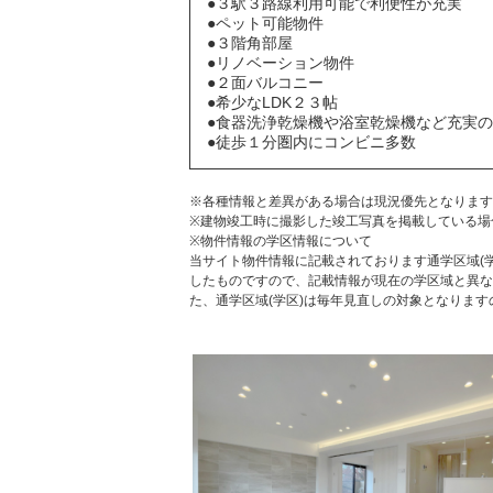
●３駅３路線利用可能で利便性が充実
●ペット可能物件
●３階角部屋
●リノベーション物件
●２面バルコニー
●希少なLDK２３帖
●食器洗浄乾燥機や浴室乾燥機など充実
●徒歩１分圏内にコンビニ多数
※各種情報と差異がある場合は現況優先となります
※建物竣工時に撮影した竣工写真を掲載している場
※物件情報の学区情報について
当サイト物件情報に記載されております通学区域(学
したものですので、記載情報が現在の学区域と異な
た、通学区域(学区)は毎年見直しの対象となりま