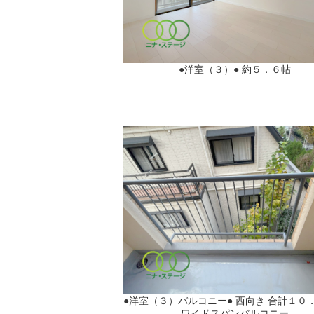
●洋室（３）● 約５．６帖
●洋室（３）バルコニー● 西向き 合計１０
ワイドスパンバルコニー