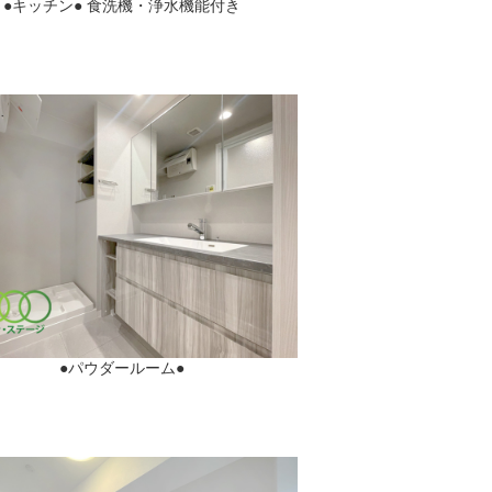
●キッチン● 食洗機・浄水機能付き
●パウダールーム●