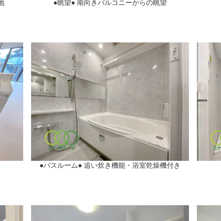
地
●眺望● 南向きバルコニーからの眺望
●バスルーム● 追い炊き機能・浴室乾燥機付き