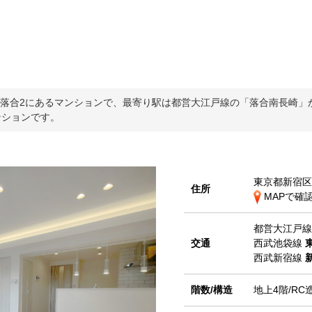
落合2にあるマンションで、最寄り駅は都営大江戸線の「落合南長崎」から
ンションです。
東京都新宿区
住所
MAPで確
都営大江戸
交通
西武池袋線
西武新宿線
階数/構造
地上4階/RC