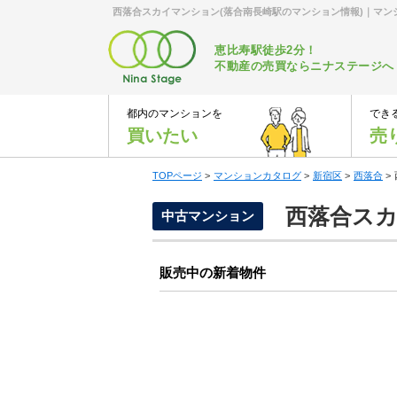
西落合スカイマンション(落合南長崎駅のマンション情報)｜マ
恵比寿駅徒歩2分！
不動産の売買ならニナステージへ
都内のマンションを
でき
買いたい
売
TOPページ
>
マンションカタログ
>
新宿区
>
西落合
>
西落合スカ
中古マンション