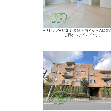
●リビング● 約２３.０帖 南向きからの陽光
む明るいリビングです。