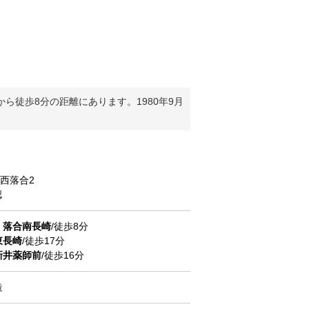
徒歩8分の距離にあります。1980年9月
西落合
2
認
線
落合南長崎
/徒歩8分
東長崎
/徒歩17分
新井薬師前
/徒歩16分
造