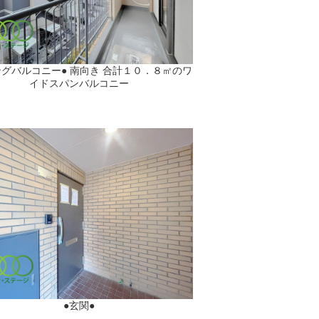
ングバルコニー● 南向き 合計１０．８㎡のワ
イドスパンバルコニー
●玄関●