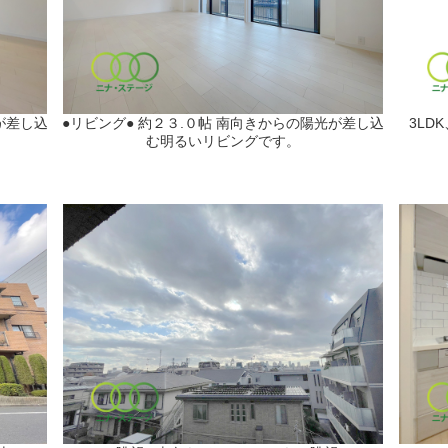
が差し込
●リビング● 約２３.０帖 南向きからの陽光が差し込
3LD
む明るいリビングです。