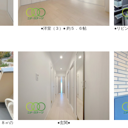
●洋室（３）● 約５．６帖
●リビ
．８㎡の
●玄関●