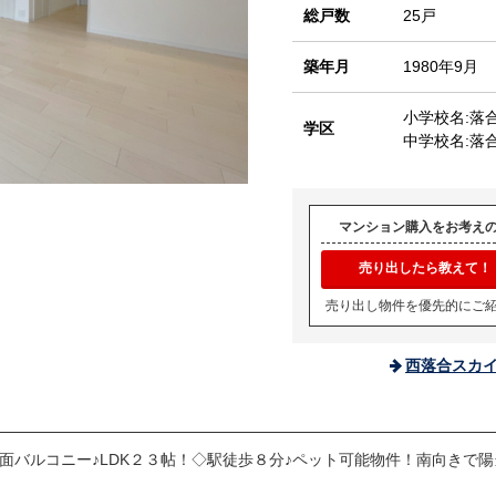
総戸数
25戸
築年月
1980年9月
小学校名:落
学区
中学校名:落
マンション購入をお考え
売り出したら教えて！
売り出し物件を優先的にご
西落合スカ
２面バルコニー♪LDK２３帖！◇駅徒歩８分♪ペット可能物件！南向きで