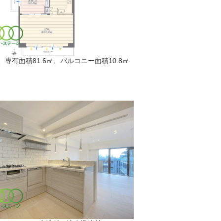
K、専有面積81.6㎡、バルコニー面積10.8㎡