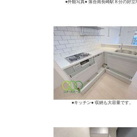
●外観写真● 落合南長崎駅８分の好立
●キッチン● 収納も大容量です。