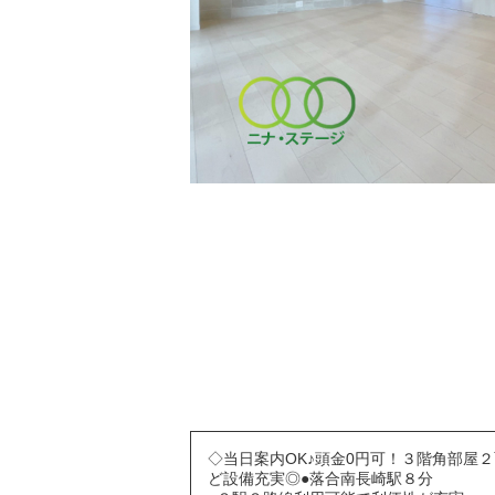
◇当日案内OK♪頭金0円可！３階角部屋
ど設備充実◎●落合南長崎駅８分