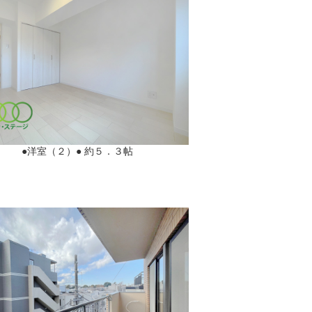
●洋室（２）● 約５．３帖