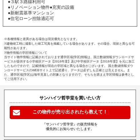
●３駅３路線利用可
●リノベーション物件●充実の設備
●新耐震基準マンション
●住宅ローン控除適応可
※各種情報と差異がある場合は現況優先となります。
※建物竣工時に撮影した竣工写真を掲載している場合があります。その場合、現状と異なる可
能性があります。
※物件情報の学区情報について
当サイト物件情報に記載されております通学区域(学区)情報は、国土数値情報ダウンロードサ
ービスが提供する小学校区データ【2016年度】及び中学校区データ【2016年度】を元に加工
したものですので、記載情報が現在の学区域と異なる場合がございます。 国土数値情報ダウ
ンロードサービスのWEBサイト上で記述通り、データは必ずしも正確とは言えません。ま
た、通学区域(学区)は毎年見直しの対象となりますので、そちらを踏まえ学区情報は参考とし
てご活用下さい。
サンハイツ哲学堂を買いたい方
この物件が売り出されたら教えて！
『サンハイツ哲学堂』の販売情報を
優先的にお知らせいたします。