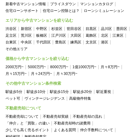
新着中古マンション情報
プライスダウン
マンションカタログ
住宅ローンサポート
住宅ローン控除とは？
ローンシミュレーション
エリアから中古マンションを絞り込む
渋谷区
新宿区
中野区
杉並区
世田谷区
目黒区
品川区
墨田区
足立区
荒川区
板橋区
江戸川区
大田区
葛飾区
北区
江東区
台東区
中央区
千代田区
豊島区
練馬区
文京区
港区
その他エリア
価格から中古マンションを絞り込む
2000万円~
5000万円~
8000万円~
1億1000万円~
月々8万円~
月々15万円~
月々24万円~
月々30万円~
その他中古マンション条件検索
駅徒歩5分
駅徒歩10分
駅徒歩15分
駅徒歩20分
駅近重視
ペット可
ヴィンテージレジデンス
高級物件特集
不動産売却について
不動産売却について
不動産売却実績
不動産売却の流れ
「仲介」と「買取」の違い
不動産売却時の諸費用
少しでも高く売るポイント
よくある質問
仲介手数料について
相続相談
無料売却査定