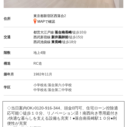
東京都新宿区西落合
2
住所
MAPで確認
都営大江戸線
落合南長崎
/徒歩10分
交通
西武新宿線
新井薬師前
/徒歩15分
西武池袋線
東長崎
/徒歩18分
階数
地上4階
構造
RC造
築年月
1982年11月
小学校名:落合第六小学校
学区
中学校名:落合第二中学校
◇当日案内OK♪0120-916-344、頭金0円可、住宅ローン控除適
応可能◇徒歩１０分、リノベーション済！南西向き専用庭付き
♪快適な暮らしを支える設備も充実！●落合南長崎駅１０分●利
便性が充実