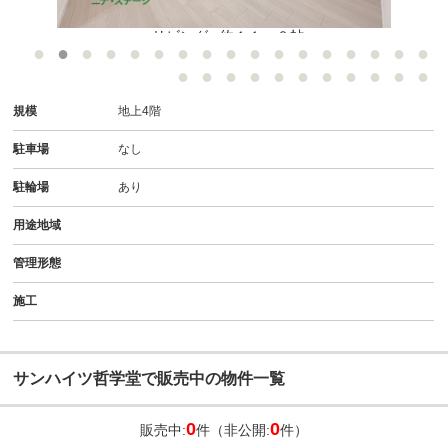
●リビング● 約１１．０帖
規模
地上4階
駐車場
なし
駐輪場
あり
用途地域
管理形態
施工
サンハイツ哲学堂で販売中の物件一覧
0
0
販売中:
件（非公開:
件）