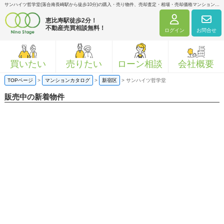
サンハイツ哲学堂(落合南長崎駅から徒歩10分)の購入・売り物件、売却査定・相場・売却価格マンション情報｜ニナ・ステージ株式会社
恵比寿駅徒歩2分！
不動産売買相談無料！
ログイン
お問合せ
買いたい
売りたい
ローン相談
会社概要
TOPページ
>
マンションカタログ
>
新宿区
>
サンハイツ哲学堂
販売中の新着物件