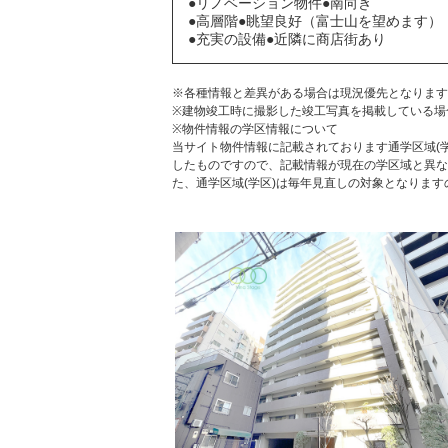
●リノベーション物件●南向き
●高層階●眺望良好（富士山を望めます）
●充実の設備●近隣に商店街あり
※各種情報と差異がある場合は現況優先となります
※建物竣工時に撮影した竣工写真を掲載している場
※物件情報の学区情報について
当サイト物件情報に記載されております通学区域(学
したものですので、記載情報が現在の学区域と異な
た、通学区域(学区)は毎年見直しの対象となりま