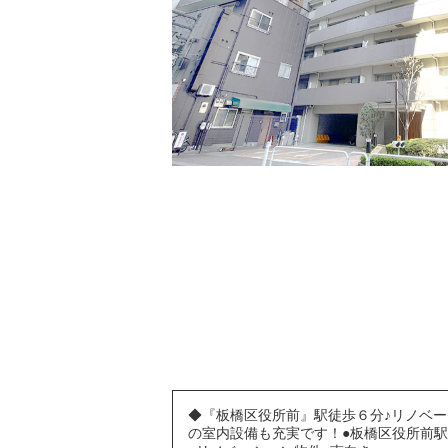
◆『板橋区役所前』駅徒歩６分♪リノベ
の室内設備も充実です！●板橋区役所前駅