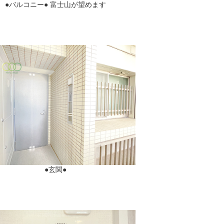
●バルコニー● 富士山が望めます
●玄関●