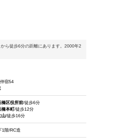
ら徒歩6分の距離にあります。2000年2
仲宿
54
認
板橋区役所前
/徒歩6分
板橋本町
/徒歩12分
大山
/徒歩16分
下1階/RC造