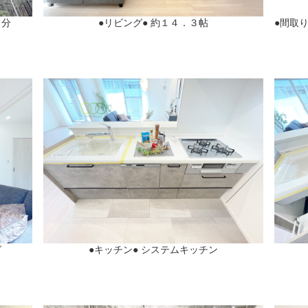
６分
●リビング● 約１４．３帖
●間取り
グ
●キッチン● システムキッチン