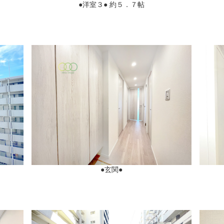
●洋室３● 約５．７帖
●玄関●