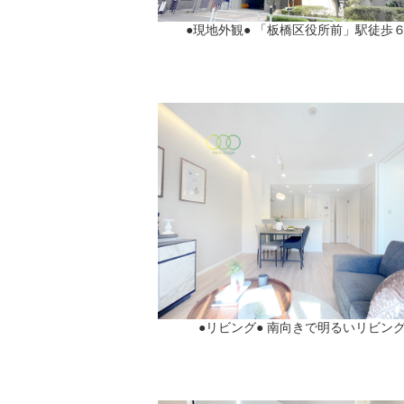
●現地外観● 「板橋区役所前」駅徒歩
●リビング● 南向きで明るいリビン