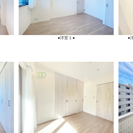
●洋室１●
●