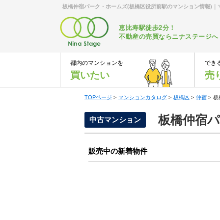
板橋仲宿パーク・ホームズ(板橋区役所前駅のマンション情報)
恵比寿駅徒歩2分！
不動産の売買ならニナステージへ
都内のマンションを
でき
買いたい
売
TOPページ
>
マンションカタログ
>
板橋区
>
仲宿
>
板
板橋仲宿パ
中古マンション