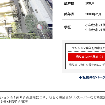
総戸数
108戸
築年月
2000年2月
小学校名:板
学区
中学校名:板
マンション購入をお考え
売り出したら教えて！
売り出し物件を優先的にご
板橋仲宿パー
ーション済！南向き高層階につき、明るく眺望良好り♪スーパーなど商業
６分●利便性が充実