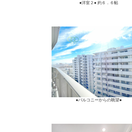
●洋室２● 約６．６帖
●バルコニーからの眺望●