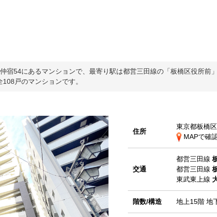
仲宿54にあるマンションで、最寄り駅は都営三田線の「板橋区役所前」か
全108戸のマンションです。
東京都板橋区
住所
MAPで確
都営三田線
交通
都営三田線
東武東上線
階数/構造
地上15階 地