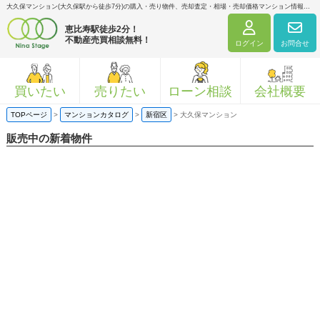
大久保マンション(大久保駅から徒歩7分)の購入・売り物件、売却査定・相場・売却価格マンション情報｜ニナ・ステージ株式会社
恵比寿駅徒歩2分！
不動産売買相談無料！
ログイン
お問合せ
買いたい
売りたい
ローン相談
会社概要
TOPページ
>
マンションカタログ
>
新宿区
>
大久保マンション
販売中の新着物件