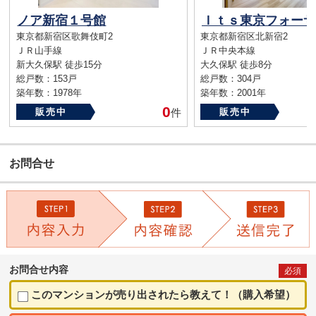
ノア新宿１号館
東京都新宿区歌舞伎町2
東京都新宿区北新宿2
ＪＲ山手線
ＪＲ中央本線
新大久保駅 徒歩15分
大久保駅 徒歩8分
総戸数：153戸
総戸数：304戸
築年数：1978年
築年数：2001年
0
販売中
件
販売中
お問合せ
お問合せ内容
必須
このマンションが売り出されたら教えて！（購入希望）