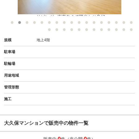
●リビング● 南東向きで陽当たり良好
規模
地上4階
駐車場
駐輪場
用途地域
管理形態
施工
大久保マンションで販売中の物件一覧
0
0