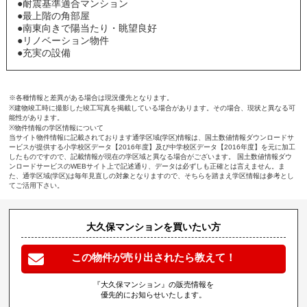
●耐震基準適合マンション
●最上階の角部屋
●南東向きで陽当たり・眺望良好
●リノベーション物件
●充実の設備
※各種情報と差異がある場合は現況優先となります。
※建物竣工時に撮影した竣工写真を掲載している場合があります。その場合、現状と異なる可
能性があります。
※物件情報の学区情報について
当サイト物件情報に記載されております通学区域(学区)情報は、国土数値情報ダウンロードサ
ービスが提供する小学校区データ【2016年度】及び中学校区データ【2016年度】を元に加工
したものですので、記載情報が現在の学区域と異なる場合がございます。 国土数値情報ダウ
ンロードサービスのWEBサイト上で記述通り、データは必ずしも正確とは言えません。ま
た、通学区域(学区)は毎年見直しの対象となりますので、そちらを踏まえ学区情報は参考とし
てご活用下さい。
大久保マンションを買いたい方
この物件が売り出されたら教えて！
『大久保マンション』の販売情報を
優先的にお知らせいたします。