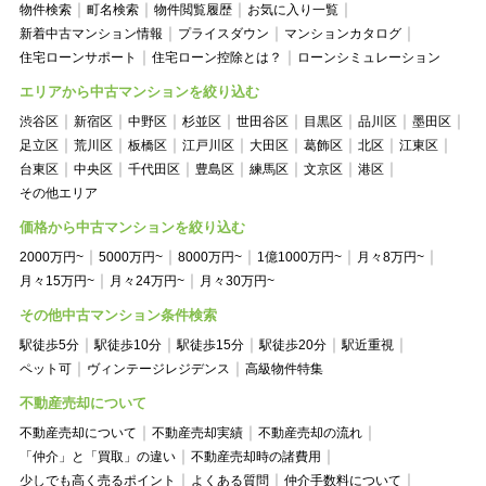
物件検索
町名検索
物件閲覧履歴
お気に入り一覧
新着中古マンション情報
プライスダウン
マンションカタログ
住宅ローンサポート
住宅ローン控除とは？
ローンシミュレーション
エリアから中古マンションを絞り込む
渋谷区
新宿区
中野区
杉並区
世田谷区
目黒区
品川区
墨田区
足立区
荒川区
板橋区
江戸川区
大田区
葛飾区
北区
江東区
台東区
中央区
千代田区
豊島区
練馬区
文京区
港区
その他エリア
価格から中古マンションを絞り込む
2000万円~
5000万円~
8000万円~
1億1000万円~
月々8万円~
月々15万円~
月々24万円~
月々30万円~
その他中古マンション条件検索
駅徒歩5分
駅徒歩10分
駅徒歩15分
駅徒歩20分
駅近重視
ペット可
ヴィンテージレジデンス
高級物件特集
不動産売却について
不動産売却について
不動産売却実績
不動産売却の流れ
「仲介」と「買取」の違い
不動産売却時の諸費用
少しでも高く売るポイント
よくある質問
仲介手数料について