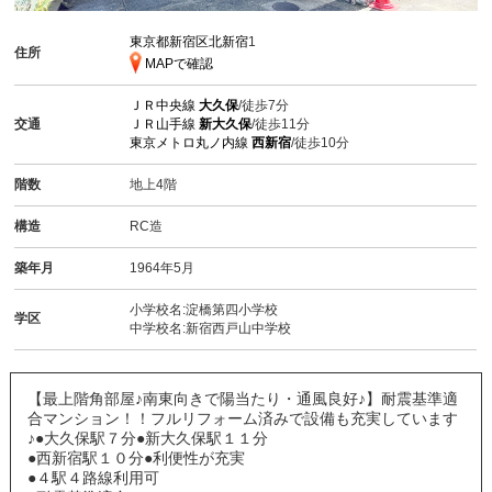
東京都新宿区北新宿
1
住所
MAPで確認
ＪＲ中央線
大久保
/徒歩7分
交通
ＪＲ山手線
新大久保
/徒歩11分
東京メトロ丸ノ内線
西新宿
/徒歩10分
階数
地上4階
構造
RC造
築年月
1964年5月
小学校名:淀橋第四小学校
学区
中学校名:新宿西戸山中学校
【最上階角部屋♪南東向きで陽当たり・通風良好♪】耐震基準適
合マンション！！フルリフォーム済みで設備も充実しています
♪●大久保駅７分●新大久保駅１１分
●西新宿駅１０分●利便性が充実
●４駅４路線利用可