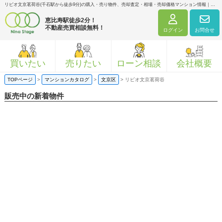
リビオ文京茗荷谷(千石駅から徒歩9分)の購入・売り物件、売却査定・相場・売却価格マンション情報｜ニナ・ステージ株式会社
恵比寿駅徒歩2分！
不動産売買相談無料！
ログイン
お問合せ
買いたい
売りたい
ローン相談
会社概要
TOPページ
>
マンションカタログ
>
文京区
>
リビオ文京茗荷谷
販売中の新着物件