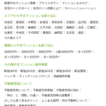
新着中古マンション情報
プライスダウン
マンションカタログ
住宅ローンサポート
住宅ローン控除とは？
ローンシミュレーション
エリアから中古マンションを絞り込む
渋谷区
新宿区
中野区
杉並区
世田谷区
目黒区
品川区
墨田区
足立区
荒川区
板橋区
江戸川区
大田区
葛飾区
北区
江東区
台東区
中央区
千代田区
豊島区
練馬区
文京区
港区
その他エリア
価格から中古マンションを絞り込む
2000万円~
5000万円~
8000万円~
1億1000万円~
月々8万円~
月々15万円~
月々24万円~
月々30万円~
その他中古マンション条件検索
駅徒歩5分
駅徒歩10分
駅徒歩15分
駅徒歩20分
駅近重視
ペット可
ヴィンテージレジデンス
高級物件特集
不動産売却について
不動産売却について
不動産売却実績
不動産売却の流れ
「仲介」と「買取」の違い
不動産売却時の諸費用
少しでも高く売るポイント
よくある質問
仲介手数料について
相続相談
無料売却査定