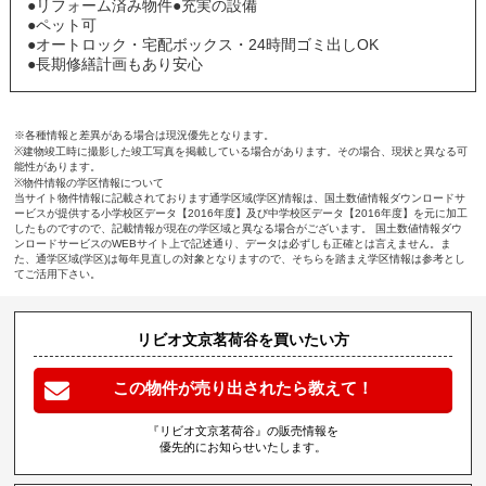
●リフォーム済み物件●充実の設備
●ペット可
●オートロック・宅配ボックス・24時間ゴミ出しOK
●長期修繕計画もあり安心
※各種情報と差異がある場合は現況優先となります。
※建物竣工時に撮影した竣工写真を掲載している場合があります。その場合、現状と異なる可
能性があります。
※物件情報の学区情報について
当サイト物件情報に記載されております通学区域(学区)情報は、国土数値情報ダウンロードサ
ービスが提供する小学校区データ【2016年度】及び中学校区データ【2016年度】を元に加工
したものですので、記載情報が現在の学区域と異なる場合がございます。 国土数値情報ダウ
ンロードサービスのWEBサイト上で記述通り、データは必ずしも正確とは言えません。ま
た、通学区域(学区)は毎年見直しの対象となりますので、そちらを踏まえ学区情報は参考とし
てご活用下さい。
リビオ文京茗荷谷を買いたい方
この物件が売り出されたら教えて！
『リビオ文京茗荷谷』の販売情報を
優先的にお知らせいたします。