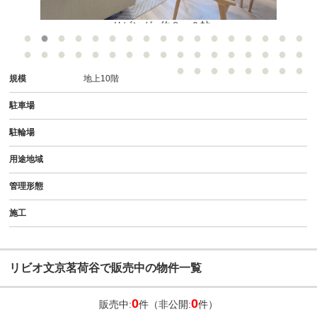
●リビング● 約８．０帖
規模
地上10階
駐車場
駐輪場
用途地域
管理形態
施工
リビオ文京茗荷谷で販売中の物件一覧
0
0
販売中:
件（非公開:
件）