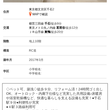
東京都文京区千石
2
住所
MAPで確認
都営三田線
千石
/徒歩9分
交通
東京メトロ丸ノ内線
茗荷谷
/徒歩12分
ＪＲ山手線
巣鴨
/徒歩20分
階数
地上10階
構造
RC造
築年月
2017年3月
小学校名:
学区
中学校名:
◇ペット可、築浅◇徒歩９分、リフォーム済！24時間ゴミ出し
OK、オートロック・内廊下仕様など充実した共用設備♪床暖房
や浴室乾燥機など、快適な暮らしを支える設備も充実！●千石
駅９分●利便性が充実
●４駅３路線利用可