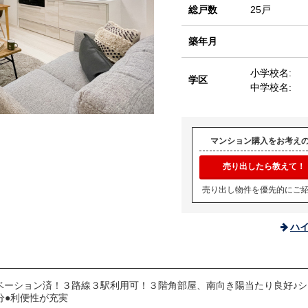
総戸数
25戸
築年月
小学校名:
学区
中学校名:
マンション購入をお考え
売り出したら教えて！
売り出し物件を優先的にご
ハ
ベーション済！３路線３駅利用可！３階角部屋、南向き陽当たり良好♪
分●利便性が充実