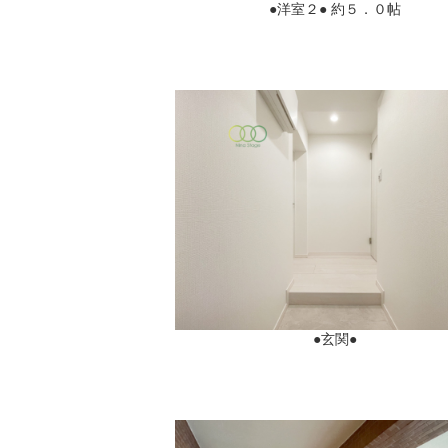
●洋室２● 約５．０帖
●玄関●