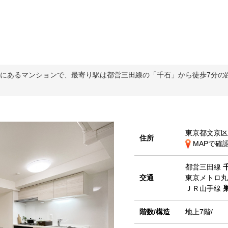
-6にあるマンションで、最寄り駅は都営三田線の「千石」から徒歩7分
東京都文京区
住所
MAPで確
都営三田線
交通
東京メトロ
ＪＲ山手線
階数/構造
地上7階/