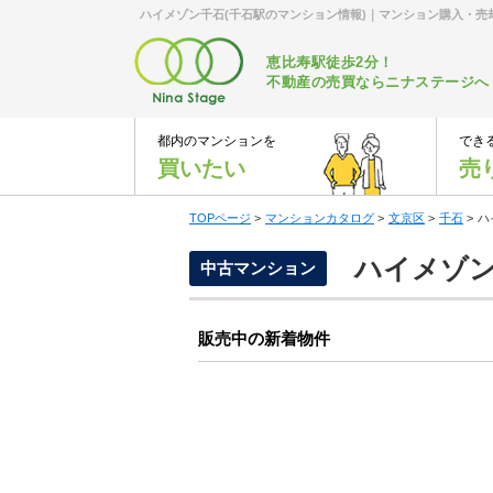
ハイメゾン千石(千石駅のマンション情報)｜マンション購入・
恵比寿駅徒歩2分！
不動産の売買ならニナステージへ
都内のマンションを
でき
買いたい
売
TOPページ
>
マンションカタログ
>
文京区
>
千石
>
ハ
ハイメゾン
中古マンション