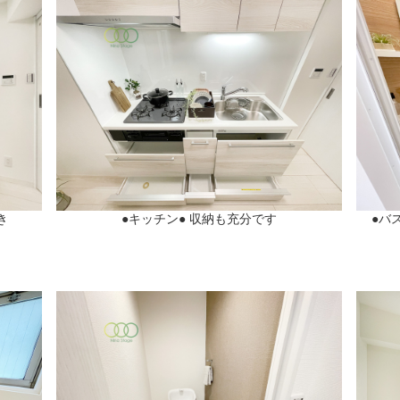
き
●キッチン● 収納も充分です
●バ