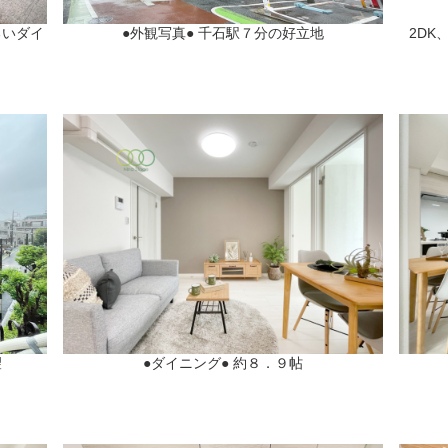
るいダイ
●外観写真● 千石駅７分の好立地
2DK
望
●ダイニング● 約８．９帖