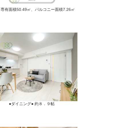
、専有面積50.49㎡、バルコニー面積7.26㎡
●ダイニング● 約８．９帖