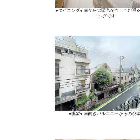
●ダイニング● 南からの陽光がさしこむ明
ニングです
●眺望● 南向きバルコニーからの眺