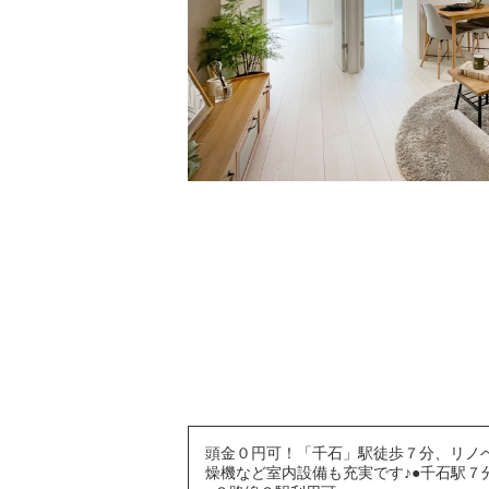
頭金０円可！「千石」駅徒歩７分、リノ
燥機など室内設備も充実です♪●千石駅７