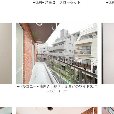
●収納● 洋室２ クローゼット
●収
●バルコニー● 南向き、約７．２６㎡のワイドスパ
ンバルコニー