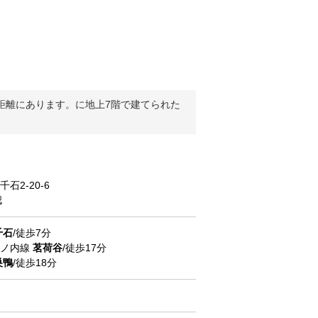
の距離にあります。に地上7階で建てられた
千石
2-20-6
認
千石
/徒歩7分
丸ノ内線
茗荷谷
/徒歩17分
巣鴨
/徒歩18分