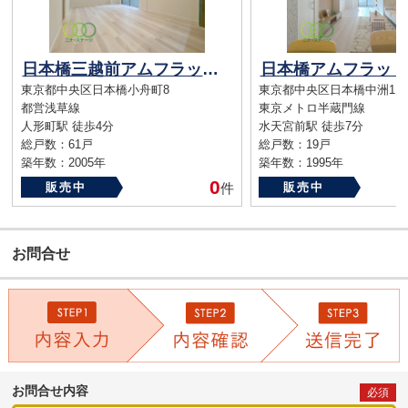
日本橋三越前アムフラット壱番館
日本橋アムフラット
東京都中央区日本橋小舟町8
東京都中央区日本橋中洲11
都営浅草線
東京メトロ半蔵門線
人形町駅 徒歩4分
水天宮前駅 徒歩7分
総戸数：61戸
総戸数：19戸
築年数：2005年
築年数：1995年
0
販売中
件
販売中
お問合せ
お問合せ内容
必須