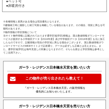
●ペット可
●床暖房付き
※各種情報と差異がある場合は現況優先となります。
※建物竣工時に撮影した竣工写真を掲載している場合があります。その場合、現状と異なる可
能性があります。
※物件情報の学区情報について
当サイト物件情報に記載されております通学区域(学区)情報は、国土数値情報ダウンロードサ
ービスが提供する小学校区データ【2016年度】及び中学校区データ【2016年度】を元に加工
したものですので、記載情報が現在の学区域と異なる場合がございます。 国土数値情報ダウ
ンロードサービスのWEBサイト上で記述通り、データは必ずしも正確とは言えません。ま
た、通学区域(学区)は毎年見直しの対象となりますので、そちらを踏まえ学区情報は参考とし
てご活用下さい。
ガーラ・レジデンス日本橋水天宮を買いたい方
この物件が売り出されたら教えて！
『ガーラ・レジデンス日本橋水天宮』の販売情報を
優先的にお知らせいたします。
ガーラ・レジデンス日本橋水天宮を売りたい方