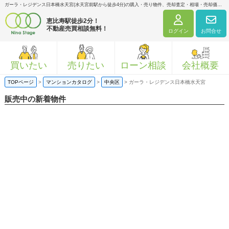
ガーラ・レジデンス日本橋水天宮(水天宮前駅から徒歩4分)の購入・売り物件、売却査定・相場・売却価格マンション情報｜ニナ・ステージ株式会社
恵比寿駅徒歩2分！
不動産売買相談無料！
ログイン
お問合せ
買いたい
売りたい
ローン相談
会社概要
TOPページ
>
マンションカタログ
>
中央区
>
ガーラ・レジデンス日本橋水天宮
販売中の新着物件