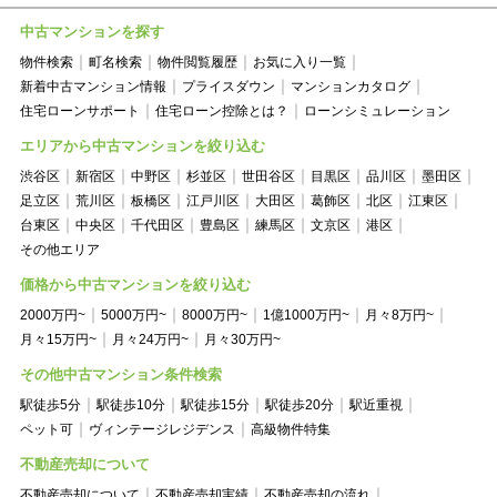
中古マンションを探す
物件検索
町名検索
物件閲覧履歴
お気に入り一覧
新着中古マンション情報
プライスダウン
マンションカタログ
住宅ローンサポート
住宅ローン控除とは？
ローンシミュレーション
エリアから中古マンションを絞り込む
渋谷区
新宿区
中野区
杉並区
世田谷区
目黒区
品川区
墨田区
足立区
荒川区
板橋区
江戸川区
大田区
葛飾区
北区
江東区
台東区
中央区
千代田区
豊島区
練馬区
文京区
港区
その他エリア
価格から中古マンションを絞り込む
2000万円~
5000万円~
8000万円~
1億1000万円~
月々8万円~
月々15万円~
月々24万円~
月々30万円~
その他中古マンション条件検索
駅徒歩5分
駅徒歩10分
駅徒歩15分
駅徒歩20分
駅近重視
ペット可
ヴィンテージレジデンス
高級物件特集
不動産売却について
不動産売却について
不動産売却実績
不動産売却の流れ