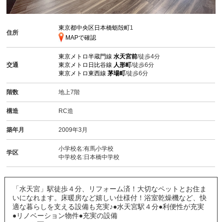
東京都中央区日本橋蛎殻町
1
住所
MAPで確認
東京メトロ半蔵門線
水天宮前
/徒歩4分
交通
東京メトロ日比谷線
人形町
/徒歩6分
東京メトロ東西線
茅場町
/徒歩6分
階数
地上7階
構造
RC造
築年月
2009年3月
小学校名:有馬小学校
学区
中学校名:日本橋中学校
「水天宮」駅徒歩４分、リフォーム済！大切なペットとお住ま
いになれます。床暖房など嬉しい仕様付！浴室乾燥機など、快
適な暮らしを支える設備も充実♪●水天宮駅４分●利便性が充実
●リノベーション物件●充実の設備