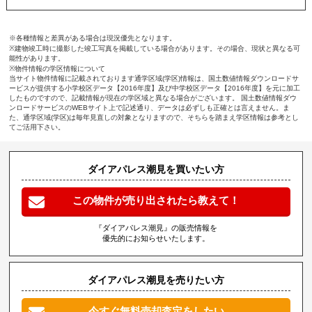
※各種情報と差異がある場合は現況優先となります。
※建物竣工時に撮影した竣工写真を掲載している場合があります。その場合、現状と異なる可
能性があります。
※物件情報の学区情報について
当サイト物件情報に記載されております通学区域(学区)情報は、国土数値情報ダウンロードサ
ービスが提供する小学校区データ【2016年度】及び中学校区データ【2016年度】を元に加工
したものですので、記載情報が現在の学区域と異なる場合がございます。 国土数値情報ダウ
ンロードサービスのWEBサイト上で記述通り、データは必ずしも正確とは言えません。ま
た、通学区域(学区)は毎年見直しの対象となりますので、そちらを踏まえ学区情報は参考とし
てご活用下さい。
ダイアパレス潮見を買いたい方
この物件が売り出されたら教えて！
『ダイアパレス潮見』の販売情報を
優先的にお知らせいたします。
ダイアパレス潮見を売りたい方
今すぐ無料売却査定をしたい