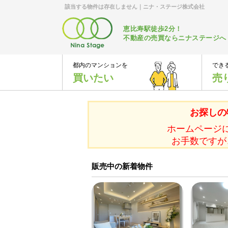
該当する物件は存在しません｜ニナ・ステージ株式会社
恵比寿駅徒歩2分！
不動産の売買ならニナステージへ
都内のマンションを
でき
買いたい
売
お探しの
ホームページ
お手数ですが