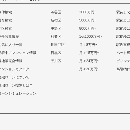
物件検索
渋谷区
2000万円~
駅徒歩5
町名検索
新宿区
5000万円~
駅徒歩1
学区検索
中野区
8000万円~
駅徒歩1
物件閲覧履歴
杉並区
1億1000万円~
駅徒歩2
お気に入り一覧
世田谷区
月々8万円~
駅近重
新着中古マンション情報
目黒区
月々15万円~
ペット
現地販売会情報
品川区
月々24万円~
ヴィン
マンションカタログ
月々30万円~
高級物
住宅ローンについて
住宅ローン控除とは？
ローンシミュレーション